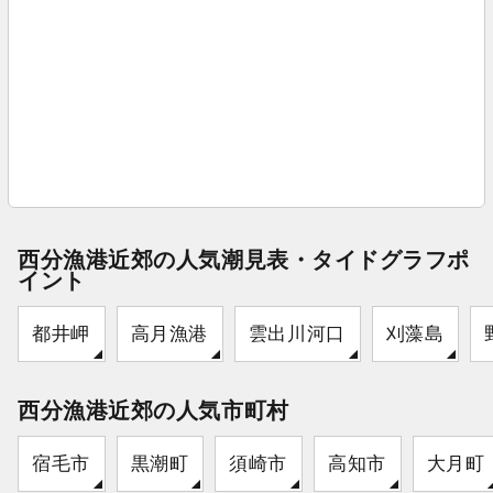
西分漁港近郊の人気潮見表・タイドグラフポ
イント
都井岬
高月漁港
雲出川河口
刈藻島
西分漁港近郊の人気市町村
宿毛市
黒潮町
須崎市
高知市
大月町