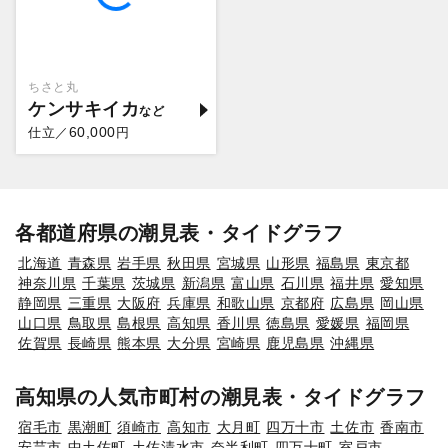
ちさと丸
ケンサキイカ
60,000
仕立／
円
各都道府県の潮見表・タイドグラフ
北海道
青森県
岩手県
秋田県
宮城県
山形県
福島県
東京都
神奈川県
千葉県
茨城県
新潟県
富山県
石川県
福井県
愛知県
静岡県
三重県
大阪府
兵庫県
和歌山県
京都府
広島県
岡山県
山口県
鳥取県
島根県
高知県
香川県
徳島県
愛媛県
福岡県
佐賀県
長崎県
熊本県
大分県
宮崎県
鹿児島県
沖縄県
高知県の人気市町村の潮見表・タイドグラフ
宿毛市
黒潮町
須崎市
高知市
大月町
四万十市
土佐市
香南市
安芸市
中土佐町
土佐清水市
奈半利町
四万十町
室戸市