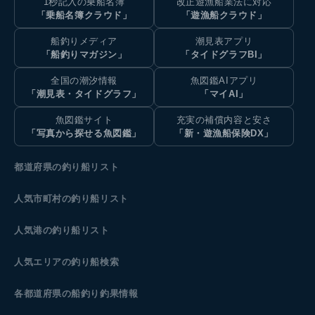
1秒記入の乗船名簿
改正遊漁船業法に対応
「乗船名簿クラウド」
「遊漁船クラウド」
船釣りメディア
潮見表アプリ
「船釣りマガジン」
「タイドグラフBI」
全国の潮汐情報
魚図鑑AIアプリ
「潮見表・タイドグラフ」
「マイAI」
魚図鑑サイト
充実の補償内容と安さ
「写真から探せる魚図鑑」
「新・遊漁船保険DX」
都道府県の釣り船リスト
人気市町村の釣り船リスト
人気港の釣り船リスト
人気エリアの釣り船検索
各都道府県の船釣り釣果情報