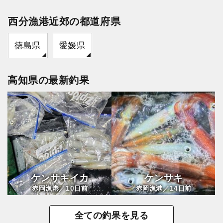
西分漁港近郊の都道府県
徳島県
愛媛県
高知県の最新釣果
ケンサキイカ
ケンサキ
10
14
赤岡漁港／
日前
赤岡漁港／
日前
全ての釣果を見る