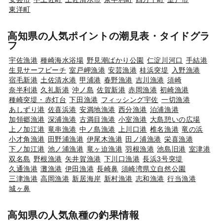
東洋町
高知県の人気ポイントの潮見表・タイドグラ
フ
宇佐漁港
種崎海水浴場
野見潮ばかり公園
仁淀川河口
手結港
生見サーフビーチ
室戸岬漁港
安芸漁港
桂浜突堤
入野漁港
宿毛新港
土佐清水港
甲浦港
春野漁港
吉川漁港
須崎
奈半利港
久礼新港
沖ノ島
佐賀新港
赤岡漁港
初崎漁港
種崎突堤・赤灯台
下田漁港
フィッシング宇佐
一切漁港
あしずり港
佐喜浜港
安満地漁港
西分漁港
泊浦漁港
加領郷漁港
深浦漁港
古満目漁港
小室漁港
大島憩いの広場
上ノ加江港
竜串漁港
中ノ島漁港
上川口港
椎名漁港
竜の浜
小才角漁港
田野浦漁港
伊尾木漁港
田ノ浦漁港
栄喜漁港
下ノ加江港
池ノ浦漁港
竜ヶ迫漁港
羽根漁港
池島旧港
室津港
双名島
野根漁港
矢井賀漁港
下川口漁港
長浜3号突堤
久通漁港
灘漁港
伊田漁港
長崎鼻
須崎湾県立自然公園
三津漁港
高岡漁港
新居海岸
新村漁港
志和漁港
行当漁港
城ヶ鼻
高知県の人気魚種の釣果情報