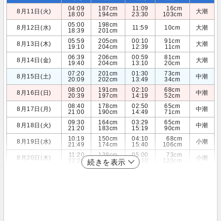
04:09
187cm
11:09
16cm
8月11日(火)
大潮
18:00
194cm
23:30
103cm
05:00
198cm
8月12日(水)
11:59
10cm
大潮
18:39
201cm
05:59
205cm
00:10
91cm
8月13日(木)
大潮
19:10
204cm
12:39
11cm
06:39
206cm
00:59
81cm
8月14日(金)
大潮
19:40
204cm
13:10
20cm
07:20
201cm
01:30
73cm
8月15日(土)
中潮
20:09
202cm
13:49
34cm
08:00
191cm
02:10
68cm
8月16日(日)
中潮
20:39
197cm
14:19
52cm
08:40
178cm
02:50
65cm
8月17日(月)
中潮
21:00
190cm
14:49
71cm
09:30
164cm
03:29
65cm
8月18日(火)
中潮
21:20
183cm
15:19
90cm
10:19
150cm
04:10
68cm
8月19日(水)
小潮
21:49
174cm
15:40
106cm
11:20
138cm
05:00
73cm
8月20日(木)
小潮
22:20
165cm
16:10
120cm
続きを表示