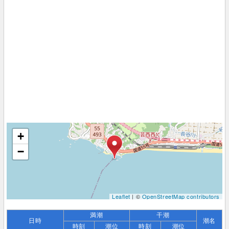
+
−
Leaflet
| ©
OpenStreetMap contributors
満潮
干潮
日時
潮名
時刻
潮位
時刻
潮位