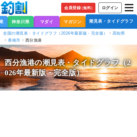
会員登録
ログイン
（無料）
潮見表・タイドグラフ
果
神奈川県
マダイ
マガジン
全国の潮見表・タイドグラフ（2026年最新版・完全版）
高知県
香南市
西分漁港
西分漁港の潮見表
・タイドグラフ（2
026年最新版・完全版）