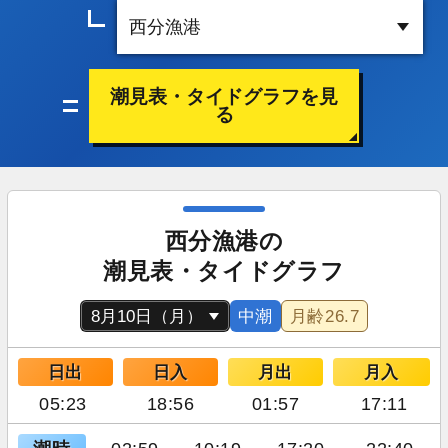
潮見表・タイドグラフを見
る
西分漁港の
潮見表・タイドグラフ
中潮
月齢
26.7
日出
日入
月出
月入
05:23
18:56
01:57
17:11