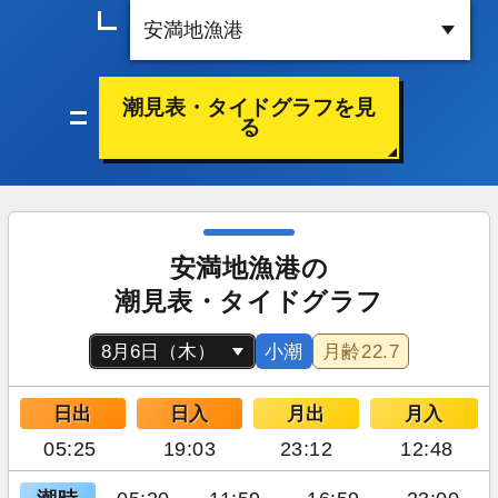
潮見表・タイドグラフを見
る
安満地漁港の
潮見表・タイドグラフ
小潮
月齢
22.7
日出
日入
月出
月入
05:25
19:03
23:12
12:48