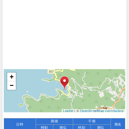
+
−
Leaflet
| ©
OpenStreetMap contributors
満潮
干潮
日時
潮名
時刻
潮位
時刻
潮位