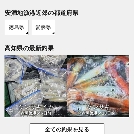
安満地漁港近郊の都道府県
徳島県
愛媛県
高知県の最新釣果
ケンサキイカ
ケンサキ
6
10
赤岡漁港／
日前
赤岡漁港／
日前
全ての釣果を見る