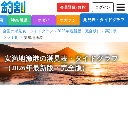
会員登録
ログイン
（無料）
潮見表・タイドグラフ
果
神奈川県
マダイ
マガジン
全国の潮見表・タイドグラフ（2026年最新版・完全版）
高知県
大月町
安満地漁港
安満地漁港の潮見表
・タイドグラフ
（2026年最新版・完全版）