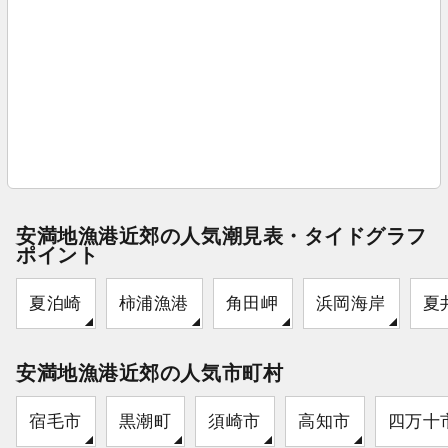
安満地漁港近郊の人気潮見表・タイドグラフ
ポイント
夏泊崎
柿浦漁港
角田岬
浜岡海岸
夏
安満地漁港近郊の人気市町村
宿毛市
黒潮町
須崎市
高知市
四万十