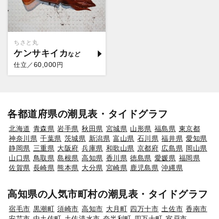
ちさと丸
ケンサキイカ
60,000
仕立／
円
各都道府県の潮見表・タイドグラフ
北海道
青森県
岩手県
秋田県
宮城県
山形県
福島県
東京都
神奈川県
千葉県
茨城県
新潟県
富山県
石川県
福井県
愛知県
静岡県
三重県
大阪府
兵庫県
和歌山県
京都府
広島県
岡山県
山口県
鳥取県
島根県
高知県
香川県
徳島県
愛媛県
福岡県
佐賀県
長崎県
熊本県
大分県
宮崎県
鹿児島県
沖縄県
高知県の人気市町村の潮見表・タイドグラフ
宿毛市
黒潮町
須崎市
高知市
大月町
四万十市
土佐市
香南市
安芸市
中土佐町
土佐清水市
奈半利町
四万十町
室戸市