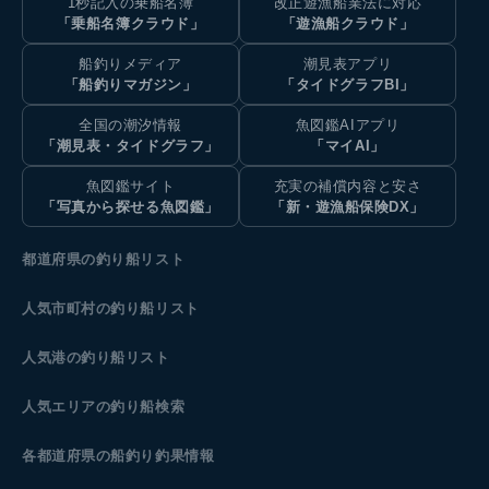
1秒記入の乗船名簿
改正遊漁船業法に対応
「乗船名簿クラウド」
「遊漁船クラウド」
船釣りメディア
潮見表アプリ
「船釣りマガジン」
「タイドグラフBI」
全国の潮汐情報
魚図鑑AIアプリ
「潮見表・タイドグラフ」
「マイAI」
魚図鑑サイト
充実の補償内容と安さ
「写真から探せる魚図鑑」
「新・遊漁船保険DX」
都道府県の釣り船リスト
人気市町村の釣り船リスト
人気港の釣り船リスト
人気エリアの釣り船検索
各都道府県の船釣り釣果情報