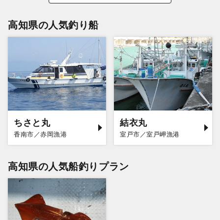
高知県の人気釣り船
ちさと丸
結衣丸
香南市／赤岡漁港
室戸市／室戸岬漁港
高知県の人気船釣りプラン