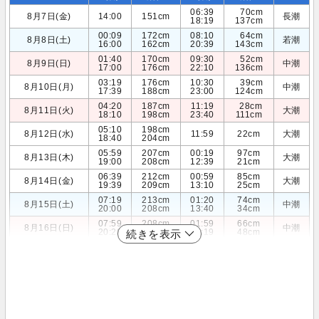
06:39
70cm
8月7日(金)
14:00
151cm
長潮
18:19
137cm
00:09
172cm
08:10
64cm
8月8日(土)
若潮
16:00
162cm
20:39
143cm
01:40
170cm
09:30
52cm
8月9日(日)
中潮
17:00
176cm
22:10
136cm
03:19
176cm
10:30
39cm
8月10日(月)
中潮
17:39
188cm
23:00
124cm
04:20
187cm
11:19
28cm
8月11日(火)
大潮
18:10
198cm
23:40
111cm
05:10
198cm
8月12日(水)
11:59
22cm
大潮
18:40
204cm
05:59
207cm
00:19
97cm
8月13日(木)
大潮
19:00
208cm
12:39
21cm
06:39
212cm
00:59
85cm
8月14日(金)
大潮
19:39
209cm
13:10
25cm
07:19
213cm
01:20
74cm
8月15日(土)
中潮
20:00
208cm
13:40
34cm
07:59
208cm
01:59
66cm
8月16日(日)
中潮
20:20
205cm
14:19
48cm
続きを表示