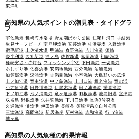
東洋町
高知県の人気ポイントの潮見表・タイドグラ
フ
宇佐漁港
種崎海水浴場
野見潮ばかり公園
仁淀川河口
手結港
生見サーフビーチ
室戸岬漁港
安芸漁港
桂浜突堤
入野漁港
宿毛新港
土佐清水港
甲浦港
春野漁港
吉川漁港
須崎
奈半利港
久礼新港
沖ノ島
佐賀新港
赤岡漁港
初崎漁港
種崎突堤・赤灯台
フィッシング宇佐
下田漁港
一切漁港
あしずり港
佐喜浜港
安満地漁港
西分漁港
泊浦漁港
加領郷漁港
深浦漁港
古満目漁港
小室漁港
大島憩いの広場
上ノ加江港
竜串漁港
中ノ島漁港
上川口港
椎名漁港
竜の浜
小才角漁港
田野浦漁港
伊尾木漁港
田ノ浦漁港
栄喜漁港
下ノ加江港
池ノ浦漁港
竜ヶ迫漁港
羽根漁港
池島旧港
室津港
双名島
野根漁港
矢井賀漁港
下川口漁港
長浜3号突堤
久通漁港
灘漁港
伊田漁港
長崎鼻
須崎湾県立自然公園
三津漁港
高岡漁港
新居海岸
新村漁港
志和漁港
行当漁港
城ヶ鼻
高知県の人気魚種の釣果情報