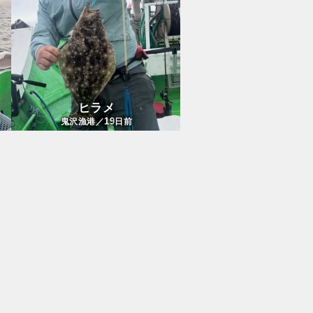
ヒラメ
19
鬼沢漁港／
日前