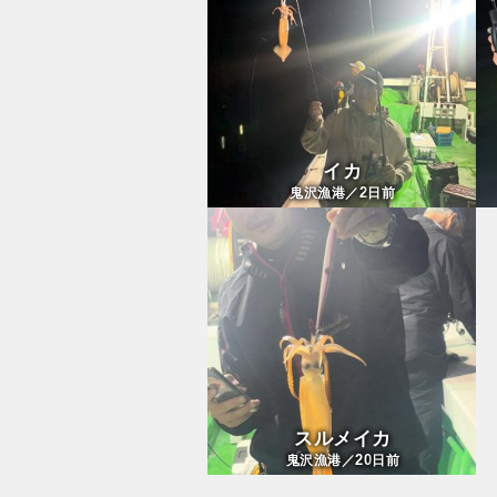
イカ
2
鬼沢漁港／
日前
スルメイカ
20
鬼沢漁港／
日前