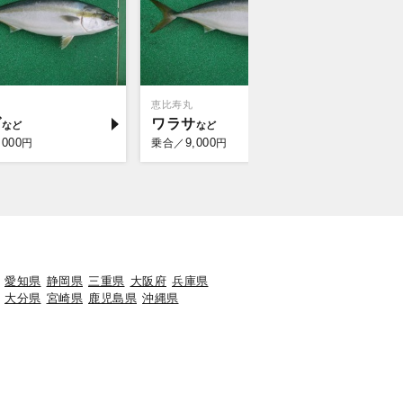
恵比寿丸
ダ
ワラサ
,000
9,000
円
乗合／
円
愛知県
静岡県
三重県
大阪府
兵庫県
大分県
宮崎県
鹿児島県
沖縄県