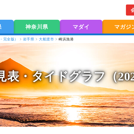
果
神奈川県
マダイ
マガジ
版・完全版）
岩手県
大船渡市
崎浜漁港
見表
・タイドグラフ（20