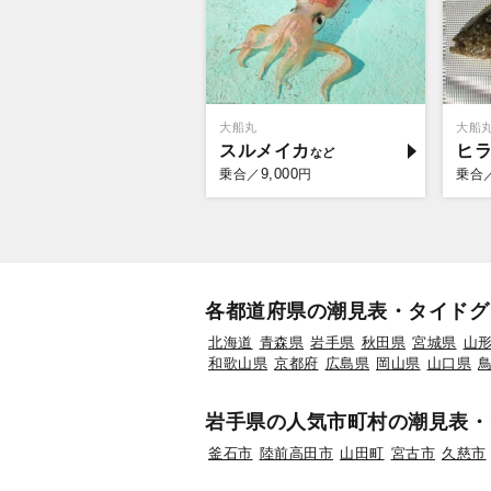
大船丸
大船
スルメイカ
ヒ
9,000
乗合／
円
乗合
各都道府県の潮見表・タイドグ
北海道
青森県
岩手県
秋田県
宮城県
山
和歌山県
京都府
広島県
岡山県
山口県
岩手県の人気市町村の潮見表・
釜石市
陸前高田市
山田町
宮古市
久慈市