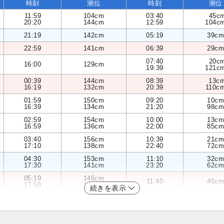
時刻
潮位
時刻
潮位
11:59
104cm
03:40
45c
20:20
144cm
12:59
104c
21:19
142cm
05:19
39cm
22:59
141cm
06:39
29cm
07:40
20c
16:00
129cm
19:39
121c
00:39
144cm
08:39
13c
16:19
132cm
20:39
110c
01:59
150cm
09:20
10cm
16:39
134cm
21:20
98cm
02:59
154cm
10:00
13cm
16:59
136cm
22:00
85cm
03:40
156cm
10:39
21cm
17:10
138cm
22:40
72cm
04:30
153cm
11:10
32cm
17:30
141cm
23:20
62cm
05:19
146cm
11:40
46cm
17:59
144cm
続きを表示