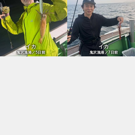
イカ
イカ
5
7
鬼沢漁港／
日前
鬼沢漁港／
日前