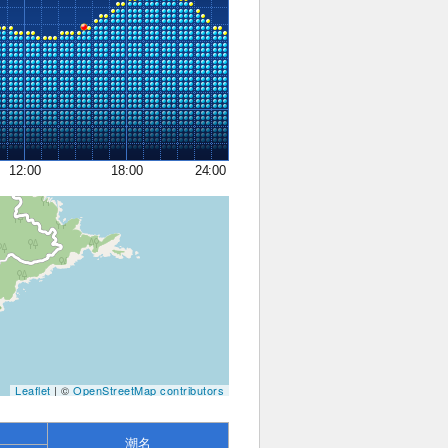
12:00
18:00
24:00
Leaflet
| ©
OpenStreetMap contributors
潮名