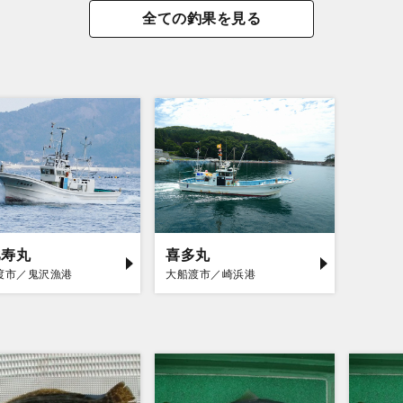
全ての釣果を見る
比寿丸
喜多丸
渡市／鬼沢漁港
大船渡市／崎浜港