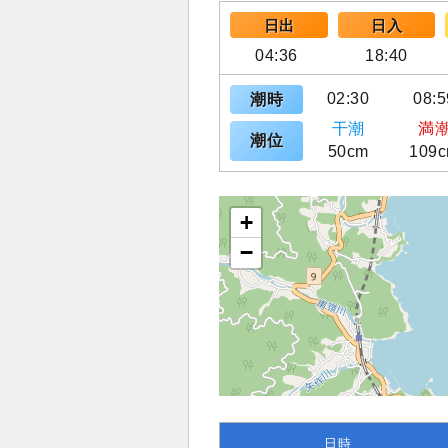
日出
日入
04:36
18:40
02:30
08:5
潮時
干潮
満
潮位
50cm
109
+
−
日時