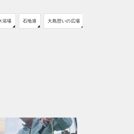
水浴場
石地港
大島憩いの広場
亀徳新港