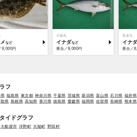
丸
大船丸
喜多丸
ラメ
イナダ
イナ
9,000
9,000
8
／
円
乗合／
円
乗合／
ラフ
形県
福島県
東京都
神奈川県
千葉県
茨城県
新潟県
富山県
石川県
福井県
鳥取県
島根県
高知県
香川県
徳島県
愛媛県
福岡県
佐賀県
長崎県
熊本県
タイドグラフ
大船渡市
洋野町
大槌町
野田村