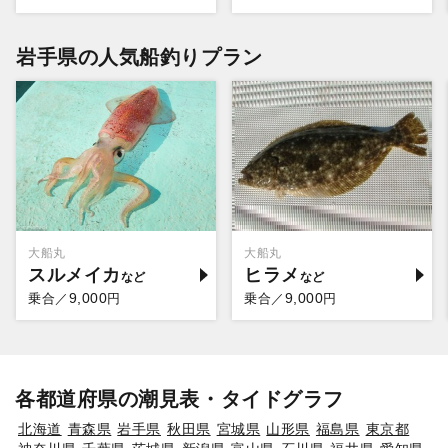
岩手県の人気船釣りプラン
大船丸
大船丸
スルメイカ
ヒラメ
9,000
9,000
乗合／
円
乗合／
円
各都道府県の潮見表・タイドグラフ
北海道
青森県
岩手県
秋田県
宮城県
山形県
福島県
東京都