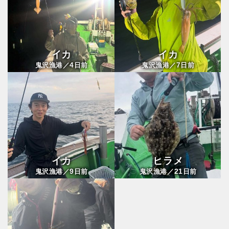
イカ
イカ
4
7
鬼沢漁港／
日前
鬼沢漁港／
日前
イカ
ヒラメ
9
21
鬼沢漁港／
日前
鬼沢漁港／
日前