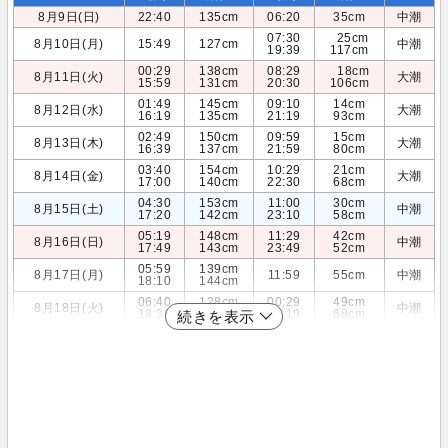
8月9日(日)
22:40
135cm
06:20
35cm
中潮
07:30
25cm
8月10日(月)
15:49
127cm
中潮
19:39
117cm
00:29
138cm
08:29
18cm
8月11日(火)
大潮
15:59
131cm
20:30
106cm
01:49
145cm
09:10
14cm
8月12日(水)
大潮
16:19
135cm
21:19
93cm
02:49
150cm
09:59
15cm
8月13日(木)
大潮
16:39
137cm
21:59
80cm
03:40
154cm
10:29
21cm
8月14日(金)
大潮
17:00
140cm
22:30
68cm
04:30
153cm
11:00
30cm
8月15日(土)
中潮
17:20
142cm
23:10
58cm
05:19
148cm
11:29
42cm
8月16日(日)
中潮
17:49
143cm
23:49
52cm
05:59
139cm
8月17日(月)
11:59
55cm
中潮
18:10
144cm
06:40
128cm
00:29
49cm
8月18日(火)
中潮
18:39
144cm
12:19
68cm
続きを表示