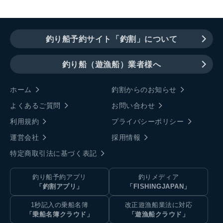
釣り船予約サイト「釣割」について
釣り船（遊漁船）業者様へ
ホーム
釣割からのお知らせ
よくあるご質問
お問い合わせ
利用規約
プライバシーポリシー
運営会社
採用情報
特定商取引法に基づく表記
釣り船予約アプリ
釣りメディア
「釣割アプリ」
「FISHINGJAPAN」
1秒記入の乗船名簿
改正遊漁船業法に対応
「乗船名簿クラウド」
「遊漁船クラウド」