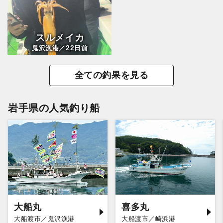
スルメイカ
22
鬼沢漁港／
日前
全ての釣果を見る
岩手県の人気釣り船
大船丸
喜多丸
大船渡市／鬼沢漁港
大船渡市／崎浜港