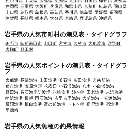
神奈川県
千葉県
茨城県
新潟県
富山県
石川県
福井県
愛知県
静岡県
三重県
大阪府
兵庫県
和歌山県
京都府
広島県
岡山県
山口県
鳥取県
島根県
高知県
香川県
徳島県
愛媛県
福岡県
佐賀県
長崎県
熊本県
大分県
宮崎県
鹿児島県
沖縄県
岩手県の人気市町村の潮見表・タイドグラフ
釜石市
陸前高田市
山田町
宮古市
久慈市
大船渡市
洋野町
大槌町
野田村
岩手県の人気ポイントの潮見表・タイドグラ
フ
大船渡
長部漁港
山田漁港
釜石港
広田漁港
久慈新港
種市漁港
藤原埠頭
花露辺
小石浜漁港
八木
小白浜漁港
野田港
碁石海岸防波堤
箱崎漁港
姉ヶ崎
田老漁港
吉浜漁港
崎浜漁港
根岬
両石漁港
吉里吉里漁港
大槌漁港・安渡漁港
横沼漁港
根白漁港
野の前漁港
トドヶ崎
宿戸漁港
宿漁港
平磯崎
岩手県の人気魚種の釣果情報