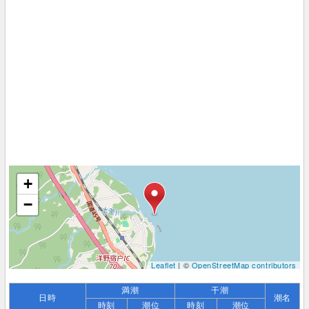
+
−
Leaflet
| ©
OpenStreetMap contributors
満潮
干潮
日時
潮名
時刻
潮位
時刻
潮位