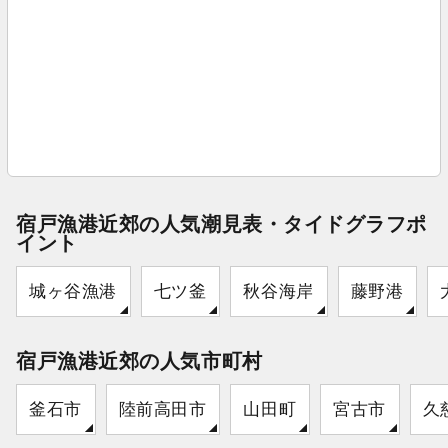
宿戸漁港近郊の人気潮見表・タイドグラフポ
イント
城ヶ谷漁港
七ツ釜
秋谷海岸
藤野港
宿戸漁港近郊の人気市町村
釜石市
陸前高田市
山田町
宮古市
久