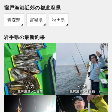
宿戸漁港近郊の都道府県
青森県
宮城県
秋田県
岩手県の最新釣果
イカ
イカ
1
2
鬼沢漁港／
日前
鬼沢漁港／
日前