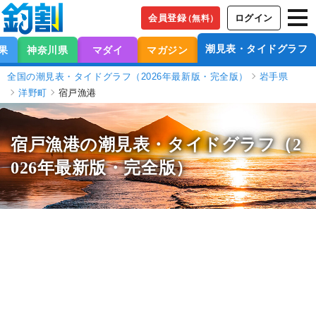
会員登録
ログイン
（無料）
潮見表・タイドグラフ
果
神奈川県
マダイ
マガジン
全国の潮見表・タイドグラフ（2026年最新版・完全版）
岩手県
洋野町
宿戸漁港
宿戸漁港の潮見表
・タイドグラフ（2
026年最新版・完全版）