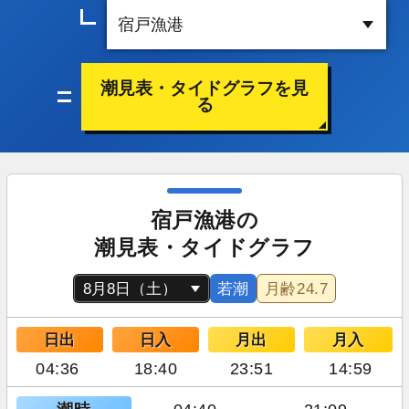
潮見表・タイドグラフを見
る
宿戸漁港の
潮見表・タイドグラフ
若潮
月齢
24.7
日出
日入
月出
月入
04:36
18:40
23:51
14:59