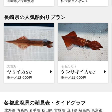
長崎市／深堀漁港
佐世保市／小佐々
長崎県の人気船釣りプラン
大吉丸
ももたろう
ヤリイカ
ケンサキイカ
12,000
11,000
乗合／
円
乗合／
円
各都道府県の潮見表・タイドグラフ
北海道
青森県
岩手県
秋田県
宮城県
山形県
福島県
東京都