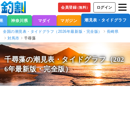
会員登録
ログイン
（無料）
潮見表・タイドグラフ
果
神奈川県
マダイ
マガジン
全国の潮見表・タイドグラフ（2026年最新版・完全版）
長崎県
対馬市
千尋藻
千尋藻の潮見表
・タイドグラフ（202
6年最新版・完全版）