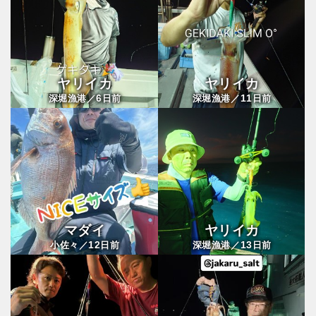
ヤリイカ
ヤリイカ
6
11
深堀漁港／
日前
深堀漁港／
日前
マダイ
ヤリイカ
12
13
小佐々／
日前
深堀漁港／
日前