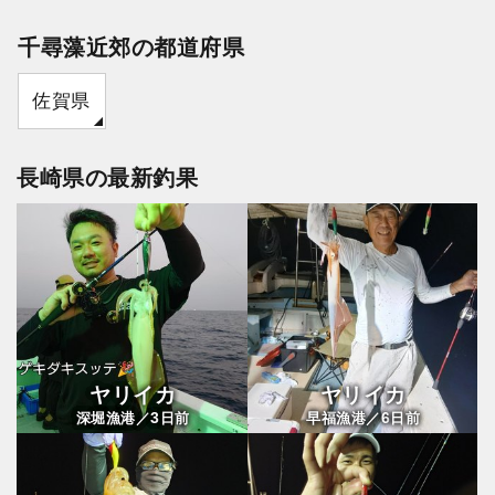
千尋藻近郊の都道府県
佐賀県
長崎県の最新釣果
ヤリイカ
ヤリイカ
3
6
深堀漁港／
日前
早福漁港／
日前