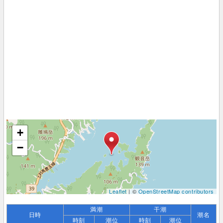
+
−
Leaflet
| ©
OpenStreetMap contributors
満潮
干潮
日時
潮名
時刻
潮位
時刻
潮位