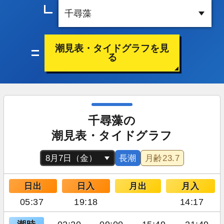
潮見表・タイドグラフを見
る
千尋藻の
潮見表・タイドグラフ
長潮
月齢
23.7
日出
日入
月出
月入
05:37
19:18
14:17