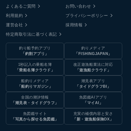
よくあるご質問
お問い合わせ
利用規約
プライバシーポリシー
運営会社
採用情報
特定商取引法に基づく表記
釣り船予約アプリ
釣りメディア
「釣割アプリ」
「FISHINGJAPAN」
1秒記入の乗船名簿
改正遊漁船業法に対応
「乗船名簿クラウド」
「遊漁船クラウド」
船釣りメディア
潮見表アプリ
「船釣りマガジン」
「タイドグラフBI」
全国の潮汐情報
魚図鑑AIアプリ
「潮見表・タイドグラフ」
「マイAI」
魚図鑑サイト
充実の補償内容と安さ
「写真から探せる魚図鑑」
「新・遊漁船保険DX」