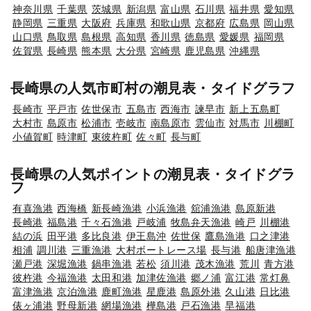
神奈川県
千葉県
茨城県
新潟県
富山県
石川県
福井県
愛知県
静岡県
三重県
大阪府
兵庫県
和歌山県
京都府
広島県
岡山県
山口県
鳥取県
島根県
高知県
香川県
徳島県
愛媛県
福岡県
佐賀県
長崎県
熊本県
大分県
宮崎県
鹿児島県
沖縄県
長崎県の人気市町村の潮見表・タイドグラフ
長崎市
平戸市
佐世保市
五島市
西海市
諫早市
新上五島町
大村市
島原市
松浦市
壱岐市
南島原市
雲仙市
対馬市
川棚町
小値賀町
時津町
東彼杵町
佐々町
長与町
長崎県の人気ポイントの潮見表・タイドグラ
フ
有喜漁港
西海橋
新長崎漁港
小浜漁港
舘浦漁港
島原新港
長崎港
福島港
千々石漁港
戸岐浦
牧島弁天漁港
崎戸
川棚港
結の浜
田平港
多比良港
伊王島沖
佐世保
鷹島漁港
口之津港
相浦
調川港
三重漁港
大村ボートレース場
長与港
船唐津漁港
瀬戸港
深堀漁港
鍋串漁港
若松
須川港
茂木漁港
荒川
青方港
彼杵港
今福漁港
太田和港
加津佐漁港
郷ノ浦
富江港
常灯鼻
富津漁港
京泊漁港
鹿町漁港
星鹿港
島原外港
久山港
日比港
俵ヶ浦港
野母新港
網場漁港
樺島港
戸石漁港
早福港