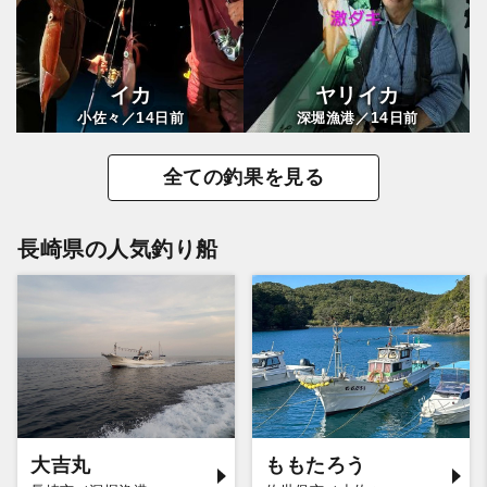
イカ
ヤリイカ
14
14
小佐々／
日前
深堀漁港／
日前
全ての釣果を見る
長崎県の人気釣り船
大吉丸
ももたろう