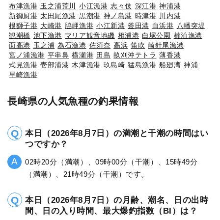
布津漁港
玉之浦荒川
小江漁港
志々伎
深江港
神浦港
新御厨港
太田尾漁港
黒潮港
神ノ島港
時津港
川内港
根獅子港
大崎港
脇岬漁港
小江新港
釜田港
白浜港
八幡突堤
観潮橋
池下漁港
マリア観音地磯
相浦港
白塚公園
楠泊漁港
面高港
玉之浦
為石漁港
佐須奈
高浜
笛吹
崎針尾漁港
宮ノ浦漁港
平串鼻
横瀬港
田島
畝刈沖テトラ
薄香港
式見漁港
壱部浦港
木津漁港
玖島崎
猛島漁港
船廻湾
神浦
早崎漁港
長崎県の人気魚種の釣果情報
本日（2026年8月7日）の満潮と干潮の時間はい
つですか？
02時20分（満潮）、09時00分（干潮）、15時49分
（満潮）、21時49分（干潮）です。
本日（2026年8月7日）の月齢、潮名、日の出時
間、日の入り時間、最大爆釣指数（BI）は？