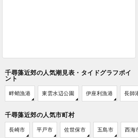
千尋藻近郊の人気潮見表・タイドグラフポイ
ント
畔蛸漁港
東雲水辺公園
伊座利漁港
長師
千尋藻近郊の人気市町村
長崎市
平戸市
佐世保市
五島市
西海