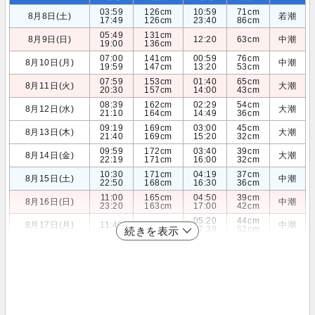
03:59
126cm
10:59
71cm
8月8日(土)
若潮
17:49
126cm
23:40
86cm
05:49
131cm
8月9日(日)
12:20
63cm
中潮
19:00
136cm
07:00
141cm
00:59
76cm
8月10日(月)
中潮
19:59
147cm
13:20
53cm
07:59
153cm
01:40
65cm
8月11日(火)
大潮
20:30
157cm
14:00
43cm
08:39
162cm
02:29
54cm
8月12日(水)
大潮
21:10
164cm
14:49
36cm
09:19
169cm
03:00
45cm
8月13日(木)
大潮
21:40
169cm
15:20
32cm
09:59
172cm
03:40
39cm
8月14日(金)
大潮
22:19
171cm
16:00
32cm
10:30
171cm
04:19
37cm
8月15日(土)
中潮
22:50
168cm
16:30
36cm
11:00
165cm
04:50
39cm
8月16日(日)
中潮
23:20
163cm
17:00
42cm
05:20
44cm
8月17日(月)
11:40
157cm
中潮
17:39
52cm
続きを表示