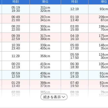
時刻
潮位
時刻
潮位
05:19
311cm
12:19
93cm
19:30
320cm
06:49
297cm
01:19
209c
21:00
341cm
13:40
87c
08:20
300cm
03:00
199c
22:00
368cm
15:00
70c
09:39
317cm
04:19
175c
22:59
390cm
16:10
50c
10:39
339cm
05:00
148c
23:40
405cm
17:00
35c
05:59
124c
11:29
358cm
17:50
30c
00:20
410cm
06:30
105c
12:19
371cm
18:30
35c
00:59
408cm
07:00
91cm
12:59
376cm
19:10
50cm
01:29
398cm
07:40
82cm
13:40
373cm
19:50
73cm
02:00
385cm
08:19
79c
14:20
362cm
20:29
101c
続きを表示