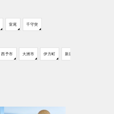
室尾
千守突
西予市
大洲市
伊方町
新居浜市
松前町