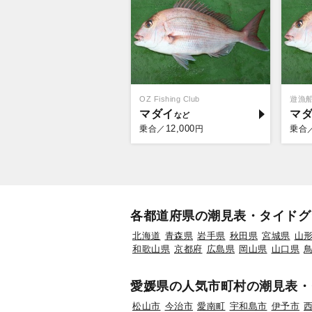
OZ Fishing Club
遊漁
マダイ
マ
12,000
乗合／
円
乗合
各都道府県の潮見表・タイドグ
北海道
青森県
岩手県
秋田県
宮城県
山
和歌山県
京都府
広島県
岡山県
山口県
愛媛県の人気市町村の潮見表・
松山市
今治市
愛南町
宇和島市
伊予市