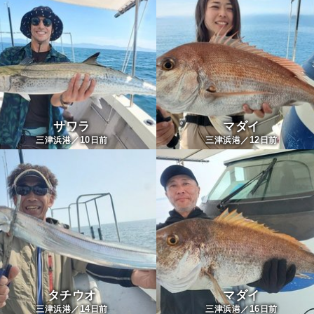
サワラ
マダイ
10
12
三津浜港／
日前
三津浜港／
日前
タチウオ
マダイ
14
16
三津浜港／
日前
三津浜港／
日前