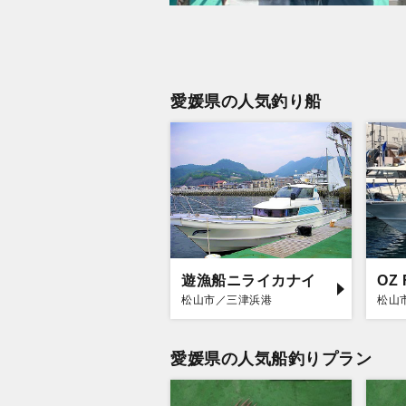
愛媛県の人気釣り船
遊漁船ニライカナイ
OZ 
松山市／三津浜港
松山
愛媛県の人気船釣りプラン