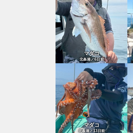
マダコ
6
北条港／
日前
マダコ
13
北条港／
日前