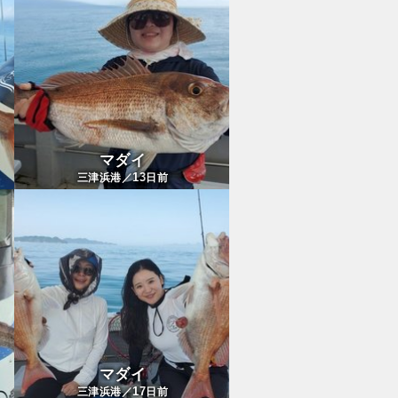
マダイ
13
三津浜港／
日前
マダイ
17
三津浜港／
日前