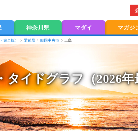
果
神奈川県
マダイ
マガジ
版・完全版）
愛媛県
四国中央市
三島
・タイドグラフ（2026