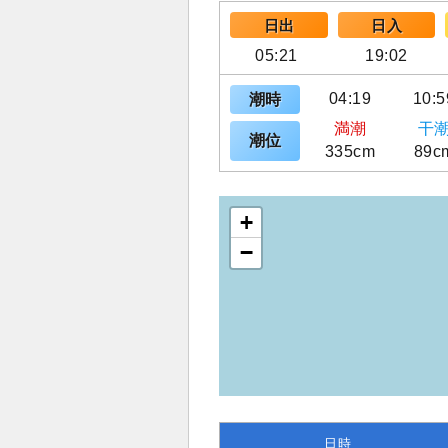
日出
日入
05:21
19:02
04:19
10:5
潮時
満潮
干
潮位
335cm
89c
+
−
日時