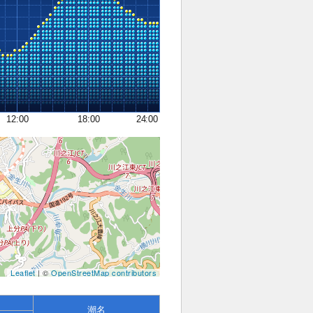
12:00
18:00
24:00
Leaflet
| ©
OpenStreetMap contributors
潮名