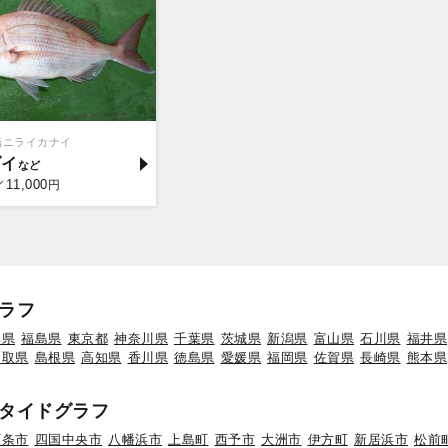
船ニライカナイ
ダイ
11,000
／
円
ラフ
形県
福島県
東京都
神奈川県
千葉県
茨城県
新潟県
富山県
石川県
福井県
鳥取県
島根県
高知県
香川県
徳島県
愛媛県
福岡県
佐賀県
長崎県
熊本県
タイドグラフ
西条市
四国中央市
八幡浜市
上島町
西予市
大洲市
伊方町
新居浜市
松前