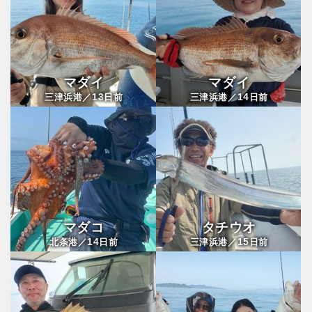
マダイ
マダイ
13
14
三津浜港／
日前
三津浜港／
日前
マダコ
タチウオ
14
15
北条港／
日前
三津浜港／
日前