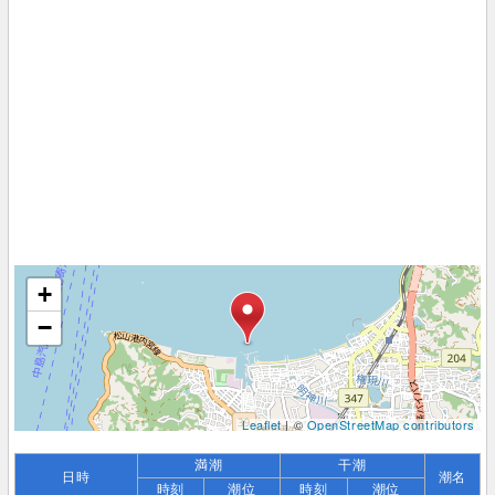
+
−
Leaflet
| ©
OpenStreetMap contributors
満潮
干潮
日時
潮名
時刻
潮位
時刻
潮位