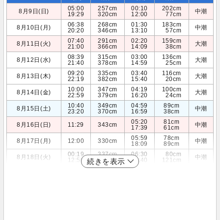
05:00
257cm
00:10
202cm
8月9日(日)
中潮
19:29
320cm
12:00
77cm
06:38
268cm
01:30
183cm
8月10日(月)
中潮
20:20
346cm
13:10
57cm
07:40
291cm
02:20
159cm
8月11日(火)
大潮
21:00
366cm
14:09
38cm
08:39
315cm
03:00
136cm
8月12日(水)
大潮
21:40
378cm
14:59
25cm
09:20
335cm
03:40
116cm
8月13日(木)
大潮
22:19
382cm
15:40
20cm
10:00
347cm
04:19
100cm
8月14日(金)
大潮
22:59
379cm
16:20
24cm
10:40
349cm
04:59
89cm
8月15日(土)
中潮
23:20
370cm
16:59
38cm
05:20
81cm
8月16日(日)
11:29
343cm
中潮
17:39
61cm
05:59
78cm
8月17日(月)
12:00
330cm
中潮
18:09
89cm
00:19
337cm
06:30
80cm
8月18日(火)
中潮
12:50
311cm
18:40
121cm
続きを表示