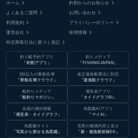
ホーム
釣割からのお知らせ
よくあるご質問
お問い合わせ
利用規約
プライバシーポリシー
運営会社
採用情報
特定商取引法に基づく表記
釣り船予約アプリ
釣りメディア
「釣割アプリ」
「FISHINGJAPAN」
1秒記入の乗船名簿
改正遊漁船業法に対応
「乗船名簿クラウド」
「遊漁船クラウド」
船釣りメディア
潮見表アプリ
「船釣りマガジン」
「タイドグラフBI」
全国の潮汐情報
魚図鑑AIアプリ
「潮見表・タイドグラフ」
「マイAI」
魚図鑑サイト
充実の補償内容と安さ
「写真から探せる魚図鑑」
「新・遊漁船保険DX」