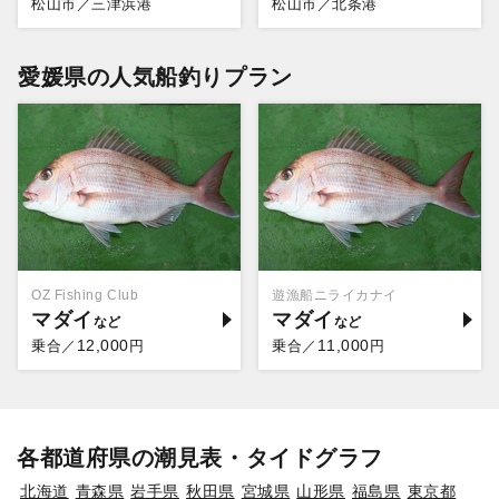
松山市／三津浜港
松山市／北条港
愛媛県の人気船釣りプラン
OZ Fishing Club
遊漁船ニライカナイ
マダイ
マダイ
12,000
11,000
乗合／
円
乗合／
円
各都道府県の潮見表・タイドグラフ
北海道
青森県
岩手県
秋田県
宮城県
山形県
福島県
東京都