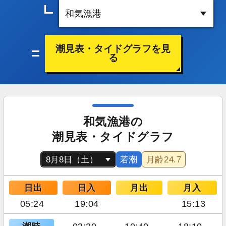
潮見表・タイドグラフを見
る
和気漁港の
潮見表・タイドグラフ
若潮
月齢
24.7
日出
日入
月出
月入
05:24
19:04
15:13