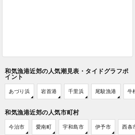
和気漁港近郊の人気潮見表・タイドグラフポ
イント
あづり浜
岩首港
千里浜
尾駮漁港
牛
和気漁港近郊の人気市町村
今治市
愛南町
宇和島市
伊予市
西条