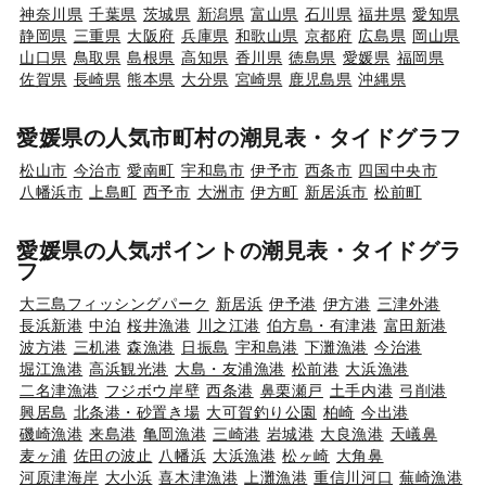
神奈川県
千葉県
茨城県
新潟県
富山県
石川県
福井県
愛知県
静岡県
三重県
大阪府
兵庫県
和歌山県
京都府
広島県
岡山県
山口県
鳥取県
島根県
高知県
香川県
徳島県
愛媛県
福岡県
佐賀県
長崎県
熊本県
大分県
宮崎県
鹿児島県
沖縄県
愛媛県の人気市町村の潮見表・タイドグラフ
松山市
今治市
愛南町
宇和島市
伊予市
西条市
四国中央市
八幡浜市
上島町
西予市
大洲市
伊方町
新居浜市
松前町
愛媛県の人気ポイントの潮見表・タイドグラ
フ
大三島フィッシングパーク
新居浜
伊予港
伊方港
三津外港
長浜新港
中泊
桜井漁港
川之江港
伯方島・有津港
富田新港
波方港
三机港
森漁港
日振島
宇和島港
下灘漁港
今治港
堀江漁港
高浜観光港
大島・友浦漁港
松前港
大浜漁港
二名津漁港
フジボウ岸壁
西条港
鼻栗瀬戸
土手内港
弓削港
興居島
北条港・砂置き場
大可賀釣り公園
柏崎
今出港
磯崎漁港
来島港
亀岡漁港
三崎港
岩城港
大良漁港
天嶬鼻
麦ヶ浦
佐田の波止
八幡浜
大浜漁港
松ヶ崎
大角鼻
河原津海岸
大小浜
喜木津漁港
上灘漁港
重信川河口
蕪崎漁港