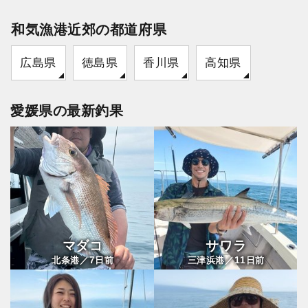
和気漁港近郊の都道府県
広島県
徳島県
香川県
高知県
愛媛県の最新釣果
マダコ
サワラ
7
11
北条港／
日前
三津浜港／
日前