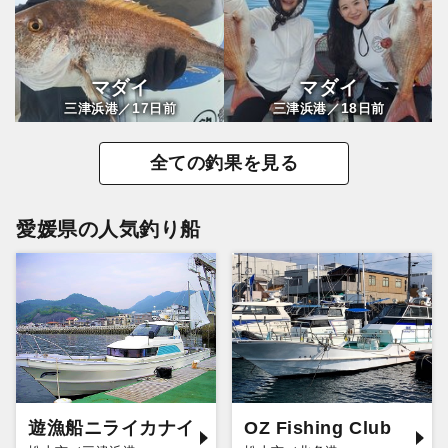
マダイ
マダイ
17
18
三津浜港／
日前
三津浜港／
日前
全ての釣果を見る
愛媛県の人気釣り船
遊漁船ニライカナイ
OZ Fishing Club