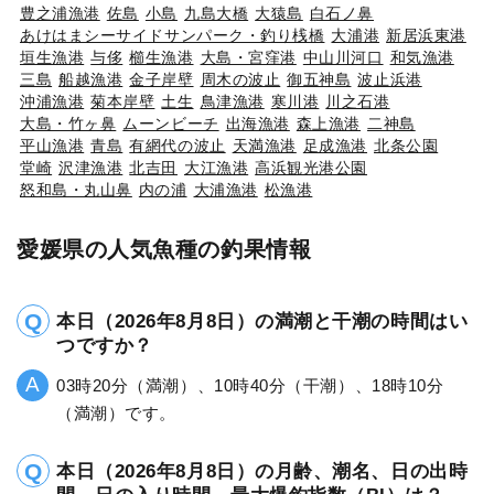
豊之浦漁港
佐島
小島
九島大橋
大猿島
白石ノ鼻
あけはまシーサイドサンパーク・釣り桟橋
大浦港
新居浜東港
垣生漁港
与侈
櫛生漁港
大島・宮窪港
中山川河口
和気漁港
三島
船越漁港
金子岸壁
周木の波止
御五神島
波止浜港
沖浦漁港
菊本岸壁
土生
鳥津漁港
寒川港
川之石港
大島・竹ヶ鼻
ムーンビーチ
出海漁港
森上漁港
二神島
平山漁港
青島
有網代の波止
天満漁港
足成漁港
北条公園
堂崎
沢津漁港
北吉田
大江漁港
高浜観光港公園
怒和島・丸山鼻
内の浦
大浦漁港
松漁港
愛媛県の人気魚種の釣果情報
本日（2026年8月8日）の満潮と干潮の時間はい
つですか？
03時20分（満潮）、10時40分（干潮）、18時10分
（満潮）です。
本日（2026年8月8日）の月齢、潮名、日の出時