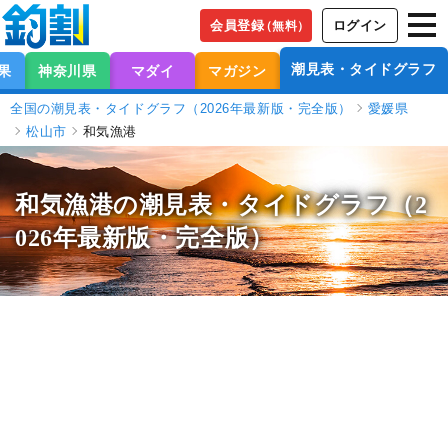
会員登録
ログイン
（無料）
潮見表・タイドグラフ
果
神奈川県
マダイ
マガジン
全国の潮見表・タイドグラフ（2026年最新版・完全版）
愛媛県
松山市
和気漁港
和気漁港の潮見表
・タイドグラフ（2
026年最新版・完全版）