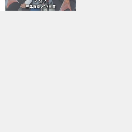
マダイ
17
三津浜港／
日前