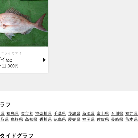
船ニライカナイ
ダイ
11,000
／
円
ラフ
形県
福島県
東京都
神奈川県
千葉県
茨城県
新潟県
富山県
石川県
福井県
鳥取県
島根県
高知県
香川県
徳島県
愛媛県
福岡県
佐賀県
長崎県
熊本県
タイドグラフ