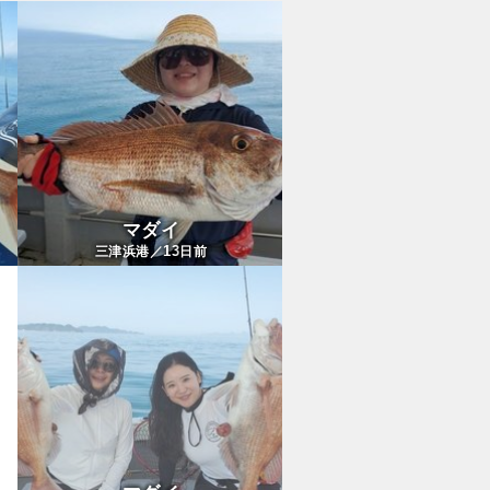
マダイ
13
三津浜港／
日前