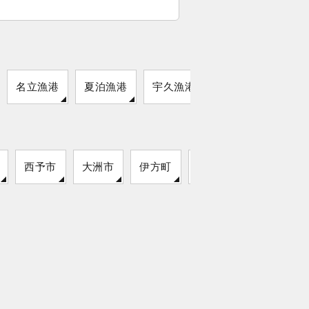
名立漁港
夏泊漁港
宇久漁港
須磨浦港
西予市
大洲市
伊方町
新居浜市
松前町