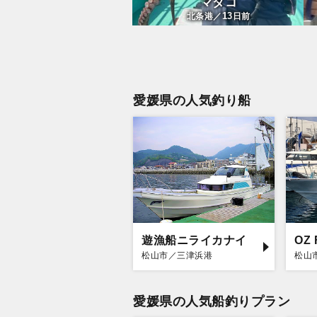
マダコ
13
北条港／
日前
愛媛県の人気釣り船
遊漁船ニライカナイ
OZ 
松山市／三津浜港
松山
愛媛県の人気船釣りプラン