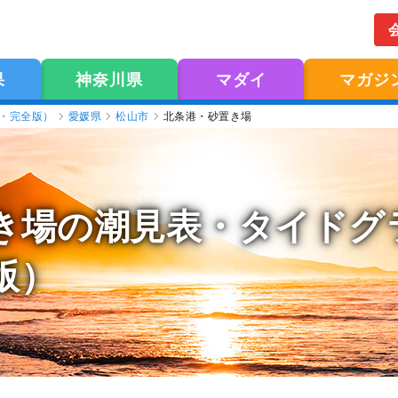
果
神奈川県
マダイ
マガジ
版・完全版）
愛媛県
松山市
北条港・砂置き場
き場の潮見表
・タイドグラ
版）