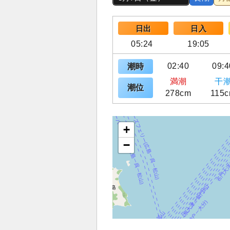
日出
日入
05:24
19:05
02:40
09:4
潮時
満潮
干
潮位
278cm
115
+
−