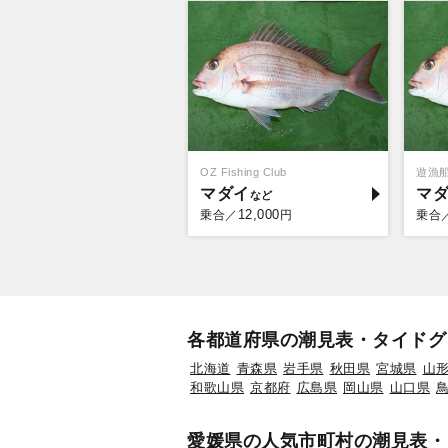
OZ Fishing Club
遊漁
マダイ
マ
12,000
乗合／
円
乗合
各都道府県の潮見表・タイドグ
北海道
青森県
岩手県
秋田県
宮城県
山
和歌山県
京都府
広島県
岡山県
山口県
愛媛県の人気市町村の潮見表・