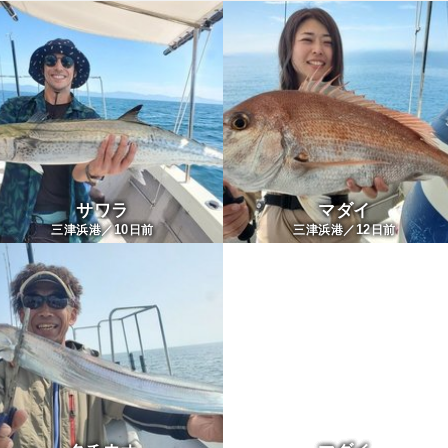
サワラ
マダイ
10
12
三津浜港／
日前
三津浜港／
日前