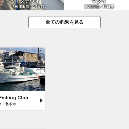
タチウオ
マダイ
14
16
三津浜港／
日前
三津浜港／
日前
全ての釣果を見る
Fishing Club
市／北条港