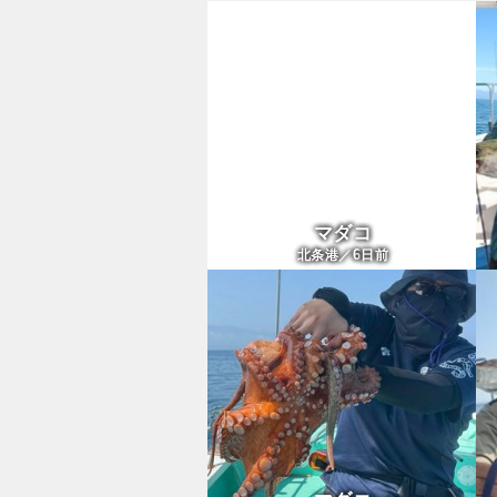
マダコ
6
北条港／
日前