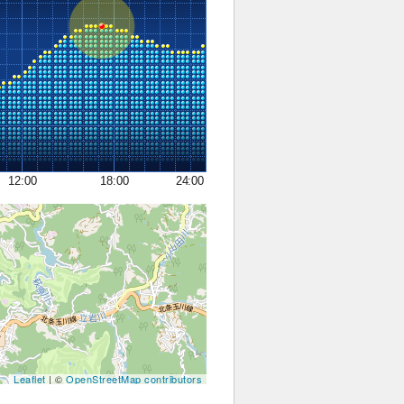
12:00
18:00
24:00
Leaflet
| ©
OpenStreetMap contributors