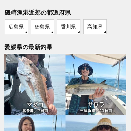
磯崎漁港近郊の都道府県
広島県
徳島県
香川県
高知県
愛媛県の最新釣果
マダコ
サワラ
7
11
北条港／
日前
三津浜港／
日前