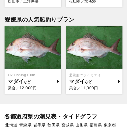
松山市／三津浜港
松山市／北条港
愛媛県の人気船釣りプラン
OZ Fishing Club
遊漁船ニライカナイ
マダイ
マダイ
12,000
11,000
乗合／
円
乗合／
円
各都道府県の潮見表・タイドグラフ
北海道
青森県
岩手県
秋田県
宮城県
山形県
福島県
東京都