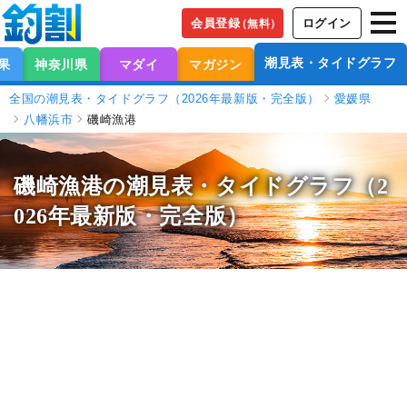
会員登録
ログイン
（無料）
潮見表・タイドグラフ
果
神奈川県
マダイ
マガジン
全国の潮見表・タイドグラフ（2026年最新版・完全版）
愛媛県
八幡浜市
磯崎漁港
磯崎漁港の潮見表
・タイドグラフ（2
026年最新版・完全版）