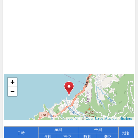
+
−
Leaflet
| ©
OpenStreetMap contributors
満潮
干潮
日時
潮名
時刻
潮位
時刻
潮位