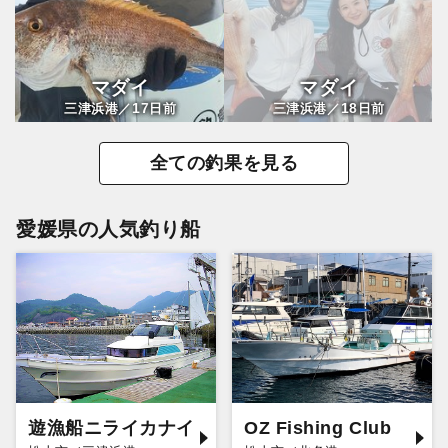
マダイ
マダイ
17
18
三津浜港／
日前
三津浜港／
日前
全ての釣果を見る
愛媛県の人気釣り船
遊漁船ニライカナイ
OZ Fishing Club