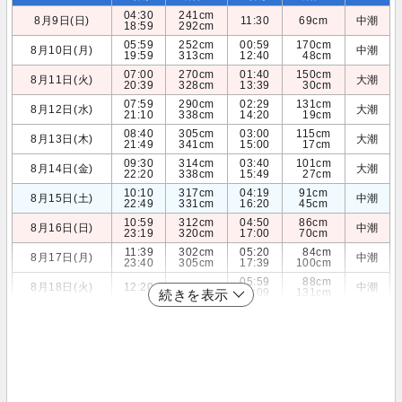
04:30
241cm
8月9日(日)
11:30
69cm
中潮
18:59
292cm
05:59
252cm
00:59
170cm
8月10日(月)
中潮
19:59
313cm
12:40
48cm
07:00
270cm
01:40
150cm
8月11日(火)
大潮
20:39
328cm
13:39
30cm
07:59
290cm
02:29
131cm
8月12日(水)
大潮
21:10
338cm
14:20
19cm
08:40
305cm
03:00
115cm
8月13日(木)
大潮
21:49
341cm
15:00
17cm
09:30
314cm
03:40
101cm
8月14日(金)
大潮
22:20
338cm
15:49
27cm
10:10
317cm
04:19
91cm
8月15日(土)
中潮
22:49
331cm
16:20
45cm
10:59
312cm
04:50
86cm
8月16日(日)
中潮
23:19
320cm
17:00
70cm
11:39
302cm
05:20
84cm
8月17日(月)
中潮
23:40
305cm
17:39
100cm
05:59
88cm
8月18日(火)
12:20
287cm
中潮
18:09
131cm
続きを表示