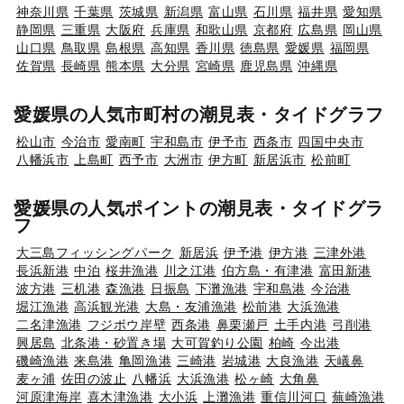
神奈川県
千葉県
茨城県
新潟県
富山県
石川県
福井県
愛知県
静岡県
三重県
大阪府
兵庫県
和歌山県
京都府
広島県
岡山県
山口県
鳥取県
島根県
高知県
香川県
徳島県
愛媛県
福岡県
佐賀県
長崎県
熊本県
大分県
宮崎県
鹿児島県
沖縄県
愛媛県の人気市町村の潮見表・タイドグラフ
松山市
今治市
愛南町
宇和島市
伊予市
西条市
四国中央市
八幡浜市
上島町
西予市
大洲市
伊方町
新居浜市
松前町
愛媛県の人気ポイントの潮見表・タイドグラ
フ
大三島フィッシングパーク
新居浜
伊予港
伊方港
三津外港
長浜新港
中泊
桜井漁港
川之江港
伯方島・有津港
富田新港
波方港
三机港
森漁港
日振島
下灘漁港
宇和島港
今治港
堀江漁港
高浜観光港
大島・友浦漁港
松前港
大浜漁港
二名津漁港
フジボウ岸壁
西条港
鼻栗瀬戸
土手内港
弓削港
興居島
北条港・砂置き場
大可賀釣り公園
柏崎
今出港
磯崎漁港
来島港
亀岡漁港
三崎港
岩城港
大良漁港
天嶬鼻
麦ヶ浦
佐田の波止
八幡浜
大浜漁港
松ヶ崎
大角鼻
河原津海岸
喜木津漁港
大小浜
上灘漁港
重信川河口
蕪崎漁港