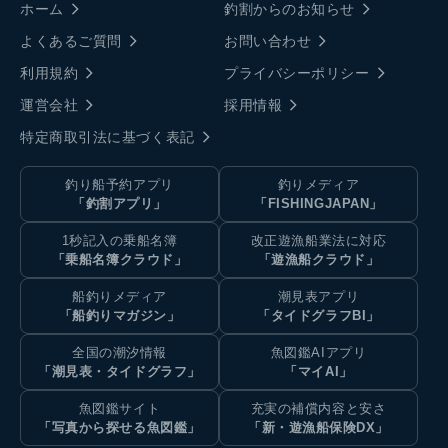
ホーム
釣割からのお知らせ
よくあるご質問
お問い合わせ
利用規約
プライバシーポリシー
運営会社
採用情報
特定商取引法に基づく表記
釣り船予約アプリ
釣りメディア
「釣割アプリ」
「FISHINGJAPAN」
1秒記入の乗船名簿
改正遊漁船業法に対応
「乗船名簿クラウド」
「遊漁船クラウド」
船釣りメディア
潮見表アプリ
「船釣りマガジン」
「タイドグラフBI」
全国の潮汐情報
魚図鑑AIアプリ
「潮見表・タイドグラフ」
「マイAI」
魚図鑑サイト
充実の補償内容と安さ
「写真から探せる魚図鑑」
「新・遊漁船保険DX」