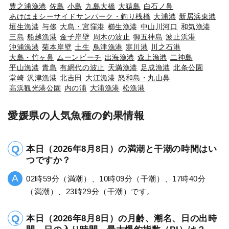
豊之浦漁港
佐島
小島
九島大橋
大猿島
白石ノ鼻
あけはまシーサイドサンパーク・釣り桟橋
大浦港
新居浜東港
垣生漁港
与侈
大島・宮窪港
櫛生漁港
中山川河口
和気漁港
三島
船越漁港
金子岸壁
周木の波止
御五神島
波止浜港
沖浦漁港
菊本岸壁
土生
鳥津漁港
寒川港
川之石港
大島・竹ヶ鼻
ムーンビーチ
出海漁港
森上漁港
二神島
平山漁港
青島
有網代の波止
天満漁港
足成漁港
北条公園
堂崎
沢津漁港
北吉田
大江漁港
怒和島・丸山鼻
高浜観光港公園
内の浦
大浦漁港
松漁港
愛媛県の人気魚種の釣果情報
本日（2026年8月8日）の満潮と干潮の時間はい
つですか？
02時59分（満潮）、10時09分（干潮）、17時40分
（満潮）、23時29分（干潮）です。
本日（2026年8月8日）の月齢、潮名、日の出時