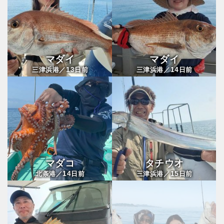
マダイ
マダイ
13
14
三津浜港／
日前
三津浜港／
日前
マダコ
タチウオ
14
15
北条港／
日前
三津浜港／
日前