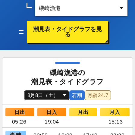
潮見表・タイドグラフを見
る
磯崎漁港の
潮見表・タイドグラフ
若潮
月齢
24.7
日出
日入
月出
月入
05:26
19:04
15:13