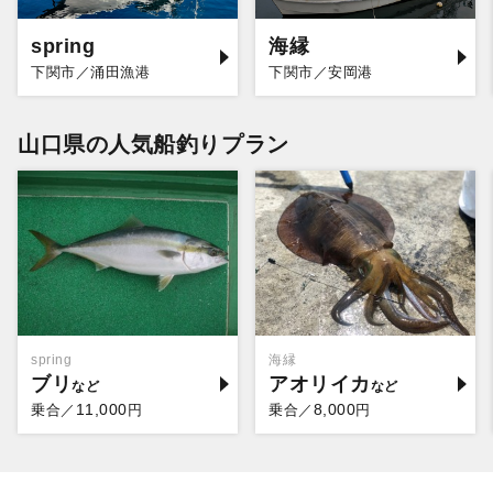
spring
海縁
下関市／涌田漁港
下関市／安岡港
山口県の人気船釣りプラン
spring
海縁
ブリ
アオリイカ
11,000
8,000
乗合／
円
乗合／
円