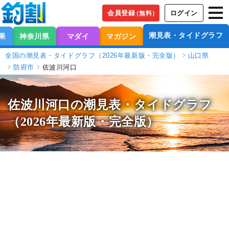
会員登録
ログイン
（無料）
潮見表・タイドグラフ
果
神奈川県
マダイ
マガジン
全国の潮見表・タイドグラフ（2026年最新版・完全版）
山口県
防府市
佐波川河口
佐波川河口の潮見表
・タイドグラフ
（2026年最新版・完全版）