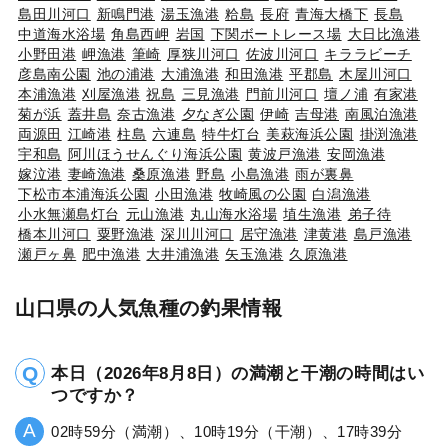
島田川河口
新鳴門港
湯玉漁港
粭島
長府
青海大橋下
長島
中道海水浴場
角島西岬
岩国
下関ボートレース場
大日比漁港
小野田港
岬漁港
筆崎
厚狭川河口
佐波川河口
キララビーチ
彦島南公園
池の浦港
大浦漁港
和田漁港
平郡島
木屋川河口
本浦漁港
刈屋漁港
祝島
三見漁港
門前川河口
壇ノ浦
有家港
菊が浜
蓋井島
奈古漁港
夕なぎ公園
伊崎
吉母港
南風泊漁港
両源田
江崎港
柱島
六連島
特牛灯台
美萩海浜公園
掛渕漁港
宇和島
阿川ほうせんぐり海浜公園
黄波戸漁港
安岡漁港
嫁泣港
妻崎漁港
桑原漁港
野島
小島漁港
雨が裏鼻
下松市本浦海浜公園
小田漁港
牧崎風の公園
白潟漁港
小水無瀬島灯台
元山漁港
丸山海水浴場
埴生漁港
弟子待
橋本川河口
粟野漁港
深川川河口
居守漁港
津黄港
島戸漁港
瀬戸ヶ鼻
肥中漁港
大井浦漁港
矢玉漁港
久原漁港
山口県の人気魚種の釣果情報
本日（2026年8月8日）の満潮と干潮の時間はい
つですか？
02時59分（満潮）、10時19分（干潮）、17時39分