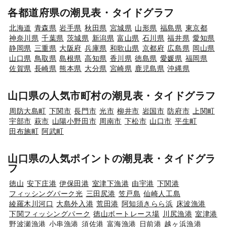
各都道府県の潮見表・タイドグラフ
北海道
青森県
岩手県
秋田県
宮城県
山形県
福島県
東京都
神奈川県
千葉県
茨城県
新潟県
富山県
石川県
福井県
愛知県
静岡県
三重県
大阪府
兵庫県
和歌山県
京都府
広島県
岡山県
山口県
鳥取県
島根県
高知県
香川県
徳島県
愛媛県
福岡県
佐賀県
長崎県
熊本県
大分県
宮崎県
鹿児島県
沖縄県
山口県の人気市町村の潮見表・タイドグラフ
周防大島町
下関市
長門市
光市
柳井市
岩国市
防府市
上関町
宇部市
萩市
山陽小野田市
周南市
下松市
山口市
平生町
田布施町
阿武町
山口県の人気ポイントの潮見表・タイドグラ
フ
徳山
安下庄港
伊保田港
室津下漁港
由宇港
下関港
フィッシングパーク光
三田尻港
笠戸島
仙崎人工島
綾羅木川河口
大島外入港
荒田港
阿知須きらら浜
床波漁港
下関フィッシングパーク
徳山ボートレース場
川尻漁港
室津港
野波瀬漁港
小串漁港
須佐港
富海漁港
日前港
越ヶ浜漁港