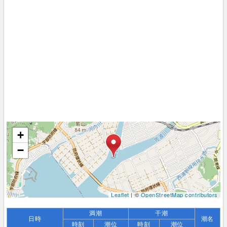
+
−
Leaflet
| ©
OpenStreetMap contributors
満潮
干潮
日時
潮名
時刻
潮位
時刻
潮位