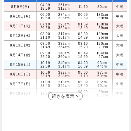
04:39
261cm
8月9日(日)
11:40
80cm
中潮
18:59
312cm
06:00
274cm
00:59
183cm
8月10日(月)
中潮
19:50
335cm
12:59
59cm
07:10
295cm
01:59
160cm
8月11日(火)
大潮
20:39
352cm
13:49
39cm
08:00
317cm
02:30
139cm
8月12日(水)
大潮
21:10
361cm
14:39
25cm
08:50
332cm
03:10
120cm
8月13日(木)
大潮
21:49
364cm
15:20
21cm
09:39
340cm
03:49
104cm
8月14日(金)
大潮
22:20
360cm
15:59
27cm
10:19
340cm
04:20
93cm
8月15日(土)
中潮
22:59
351cm
16:39
44cm
10:59
332cm
05:00
87cm
8月16日(日)
中潮
23:19
338cm
17:10
69cm
11:39
318cm
05:39
85cm
8月17日(月)
中潮
23:40
322cm
17:40
99cm
06:09
89cm
8月18日(火)
12:20
300cm
中潮
18:19
131cm
続きを表示