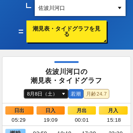
潮見表・タイドグラフを見
る
佐波川河口の
潮見表・タイドグラフ
若潮
月齢
24.7
日出
日入
月出
月入
05:29
19:09
00:01
15:18