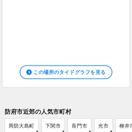
この場所のタイドグラフを見る
防府市近郊の人気市町村
周防大島町
下関市
長門市
光市
柳井