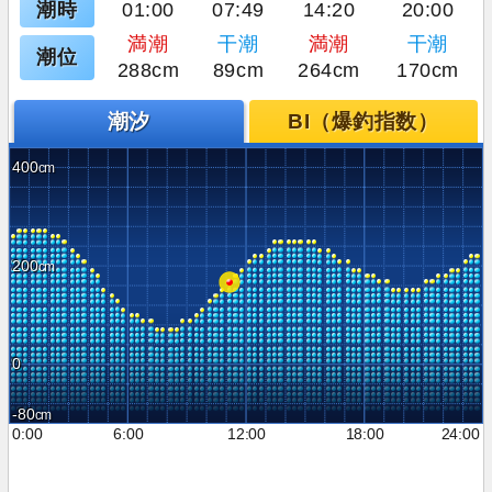
潮時
01:00
07:49
14:20
20:00
満潮
干潮
満潮
干潮
潮位
288cm
89cm
264cm
170cm
潮汐
BI（爆釣指数）
400
200
0
-80
0:00
6:00
12:00
18:00
24:00