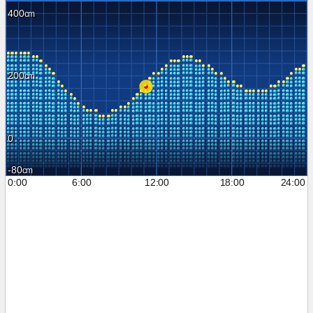
400
200
0
-80
0:00
6:00
12:00
18:00
24:00