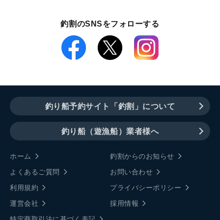
釣割のSNSをフォローする
釣り船予約サイト「釣割」について
釣り船（遊漁船）業者様へ
ホーム
釣割からのお知らせ
よくあるご質問
お問い合わせ
利用規約
プライバシーポリシー
運営会社
採用情報
特定商取引法に基づく表記