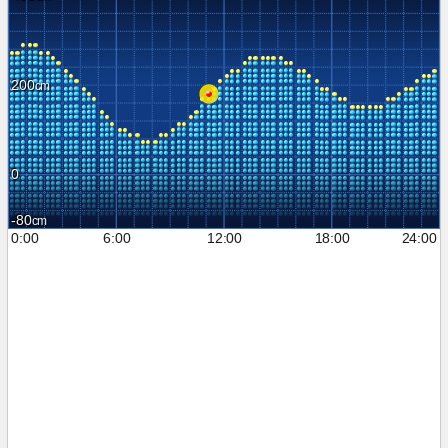
200
0
-80
0:00
6:00
12:00
18:00
24:00