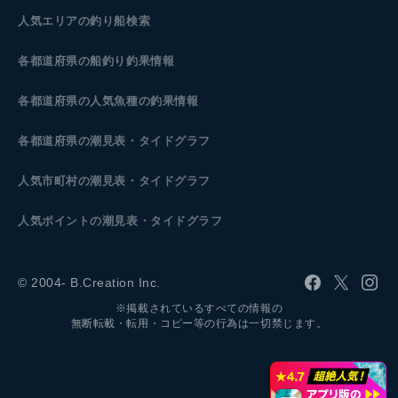
人気エリアの釣り船検索
各都道府県の船釣り釣果情報
各都道府県の人気魚種の釣果情報
各都道府県の潮見表
・タイドグラフ
人気市町村の潮見表・タイドグラフ
人気ポイントの潮見表・タイドグラフ
© 2004- B.Creation Inc.
※掲載されているすべての情報の
無断転載・転用・コピー等の行為は一切禁じます。