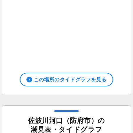
この場所のタイドグラフを見る
佐波川河口（防府市）の
潮見表・タイドグラフ