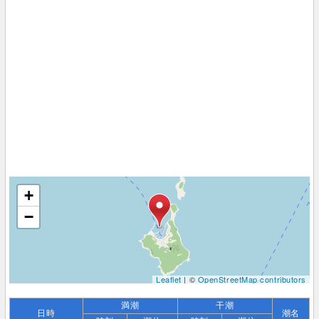
+
−
Leaflet
| ©
OpenStreetMap contributors
満潮
干潮
日時
潮名