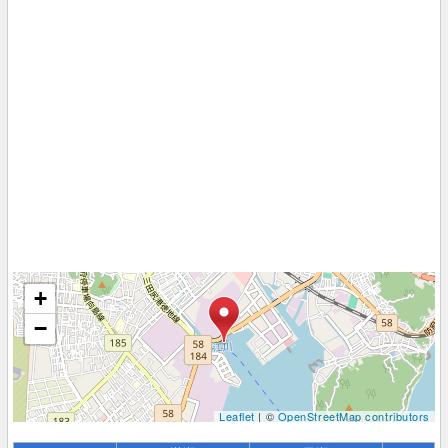
+
−
Leaflet
| ©
OpenStreetMap contributors