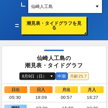
潮見表・タイドグラフを見
る
仙崎人工島の
潮見表・タイドグラフ
中潮
月齢
25.7
日出
日入
月出
月入
05:30
19:09
00:57
16:27