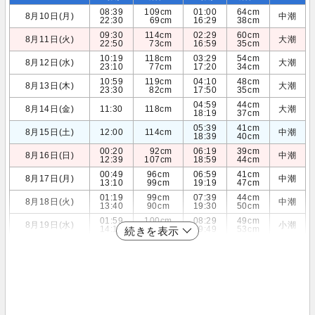
08:39
109cm
01:00
64cm
8月10日(月)
中潮
22:30
69cm
16:29
38cm
09:30
114cm
02:29
60cm
8月11日(火)
大潮
22:50
73cm
16:59
35cm
10:19
118cm
03:29
54cm
8月12日(水)
大潮
23:10
77cm
17:20
34cm
10:59
119cm
04:10
48cm
8月13日(木)
大潮
23:30
82cm
17:50
35cm
04:59
44cm
8月14日(金)
11:30
118cm
大潮
18:19
37cm
05:39
41cm
8月15日(土)
12:00
114cm
中潮
18:39
40cm
00:20
92cm
06:19
39cm
8月16日(日)
中潮
12:39
107cm
18:59
44cm
00:49
96cm
06:59
41cm
8月17日(月)
中潮
13:10
99cm
19:19
47cm
01:19
99cm
07:39
44cm
8月18日(火)
中潮
13:40
90cm
19:30
50cm
01:59
100cm
08:29
49cm
8月19日(水)
小潮
14:19
80cm
19:49
53cm
続きを表示