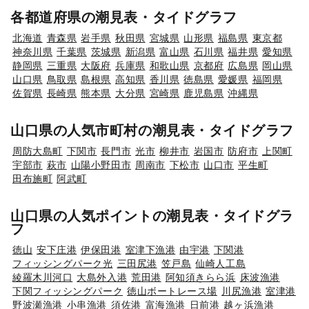
各都道府県の潮見表・タイドグラフ
北海道
青森県
岩手県
秋田県
宮城県
山形県
福島県
東京都
神奈川県
千葉県
茨城県
新潟県
富山県
石川県
福井県
愛知県
静岡県
三重県
大阪府
兵庫県
和歌山県
京都府
広島県
岡山県
山口県
鳥取県
島根県
高知県
香川県
徳島県
愛媛県
福岡県
佐賀県
長崎県
熊本県
大分県
宮崎県
鹿児島県
沖縄県
山口県の人気市町村の潮見表・タイドグラフ
周防大島町
下関市
長門市
光市
柳井市
岩国市
防府市
上関町
宇部市
萩市
山陽小野田市
周南市
下松市
山口市
平生町
田布施町
阿武町
山口県の人気ポイントの潮見表・タイドグラ
フ
徳山
安下庄港
伊保田港
室津下漁港
由宇港
下関港
フィッシングパーク光
三田尻港
笠戸島
仙崎人工島
綾羅木川河口
大島外入港
荒田港
阿知須きらら浜
床波漁港
下関フィッシングパーク
徳山ボートレース場
川尻漁港
室津港
野波瀬漁港
小串漁港
須佐港
富海漁港
日前港
越ヶ浜漁港