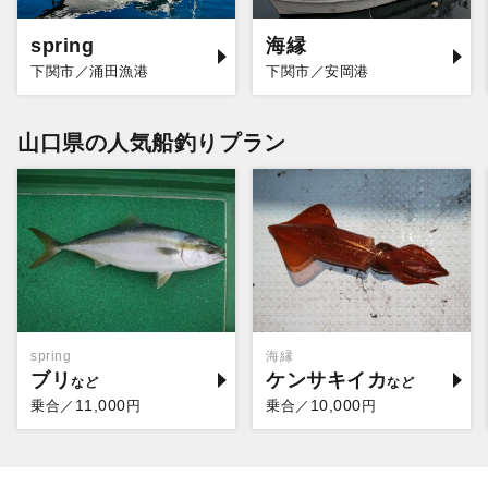
spring
海縁
下関市／涌田漁港
下関市／安岡港
山口県の人気船釣りプラン
spring
海縁
ブリ
ケンサキイカ
11,000
10,000
乗合／
円
乗合／
円