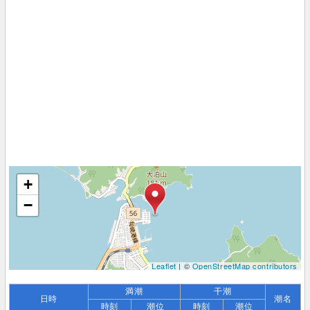
+
−
Leaflet
| ©
OpenStreetMap contributors
満潮
干潮
日時
潮名
時刻
潮位
時刻
潮位