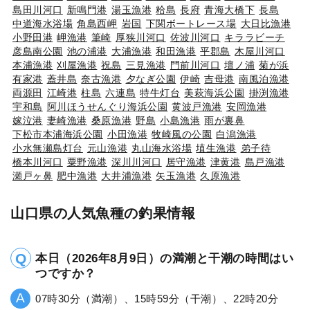
島田川河口
新鳴門港
湯玉漁港
粭島
長府
青海大橋下
長島
中道海水浴場
角島西岬
岩国
下関ボートレース場
大日比漁港
小野田港
岬漁港
筆崎
厚狭川河口
佐波川河口
キララビーチ
彦島南公園
池の浦港
大浦漁港
和田漁港
平郡島
木屋川河口
本浦漁港
刈屋漁港
祝島
三見漁港
門前川河口
壇ノ浦
菊が浜
有家港
蓋井島
奈古漁港
夕なぎ公園
伊崎
吉母港
南風泊漁港
両源田
江崎港
柱島
六連島
特牛灯台
美萩海浜公園
掛渕漁港
宇和島
阿川ほうせんぐり海浜公園
黄波戸漁港
安岡漁港
嫁泣港
妻崎漁港
桑原漁港
野島
小島漁港
雨が裏鼻
下松市本浦海浜公園
小田漁港
牧崎風の公園
白潟漁港
小水無瀬島灯台
元山漁港
丸山海水浴場
埴生漁港
弟子待
橋本川河口
粟野漁港
深川川河口
居守漁港
津黄港
島戸漁港
瀬戸ヶ鼻
肥中漁港
大井浦漁港
矢玉漁港
久原漁港
山口県の人気魚種の釣果情報
本日（2026年8月9日）の満潮と干潮の時間はい
つですか？
07時30分（満潮）、15時59分（干潮）、22時20分