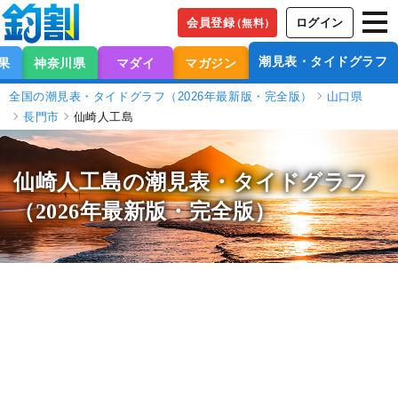
会員登録
ログイン
（無料）
潮見表・タイドグラフ
果
神奈川県
マダイ
マガジン
全国の潮見表・タイドグラフ（2026年最新版・完全版）
山口県
長門市
仙崎人工島
仙崎人工島の潮見表
・タイドグラフ
（2026年最新版・完全版）