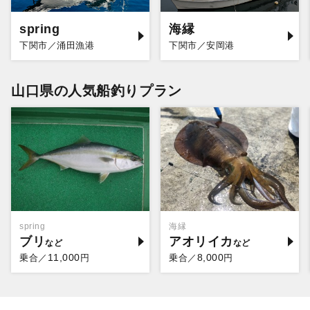
spring
海縁
下関市／涌田漁港
下関市／安岡港
山口県の人気船釣りプラン
spring
海縁
ブリ
アオリイカ
11,000
8,000
乗合／
円
乗合／
円