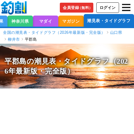
会員登録
ログイン
（無料）
潮見表・タイドグラフ
果
神奈川県
マダイ
マガジン
全国の潮見表・タイドグラフ（2026年最新版・完全版）
山口県
柳井市
平郡島
平郡島の潮見表
・タイドグラフ（202
6年最新版・完全版）