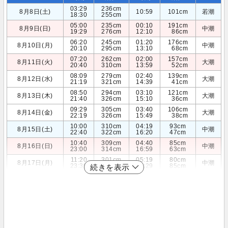
03:29
236cm
8月8日(土)
10:59
101cm
若潮
18:30
255cm
05:00
235cm
00:10
191cm
8月9日(日)
中潮
19:29
276cm
12:10
86cm
06:20
245cm
01:20
176cm
8月10日(月)
中潮
20:10
295cm
13:10
68cm
07:20
262cm
02:00
157cm
8月11日(火)
大潮
20:40
310cm
13:59
52cm
08:09
279cm
02:40
139cm
8月12日(水)
大潮
21:19
321cm
14:39
41cm
08:50
294cm
03:10
121cm
8月13日(木)
大潮
21:40
326cm
15:10
36cm
09:29
305cm
03:40
106cm
8月14日(金)
大潮
22:19
326cm
15:49
38cm
10:00
310cm
04:19
93cm
8月15日(土)
中潮
22:40
322cm
16:20
47cm
10:40
309cm
04:40
85cm
8月16日(日)
中潮
23:00
314cm
16:59
63cm
11:20
301cm
05:19
80cm
8月17日(月)
中潮
23:39
303cm
17:29
85cm
続きを表示