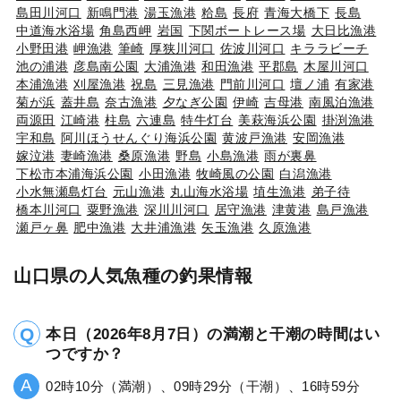
島田川河口
新鳴門港
湯玉漁港
粭島
長府
青海大橋下
長島
中道海水浴場
角島西岬
岩国
下関ボートレース場
大日比漁港
小野田港
岬漁港
筆崎
厚狭川河口
佐波川河口
キララビーチ
池の浦港
彦島南公園
大浦漁港
和田漁港
平郡島
木屋川河口
本浦漁港
刈屋漁港
祝島
三見漁港
門前川河口
壇ノ浦
有家港
菊が浜
蓋井島
奈古漁港
夕なぎ公園
伊崎
吉母港
南風泊漁港
両源田
江崎港
柱島
六連島
特牛灯台
美萩海浜公園
掛渕漁港
宇和島
阿川ほうせんぐり海浜公園
黄波戸漁港
安岡漁港
嫁泣港
妻崎漁港
桑原漁港
野島
小島漁港
雨が裏鼻
下松市本浦海浜公園
小田漁港
牧崎風の公園
白潟漁港
小水無瀬島灯台
元山漁港
丸山海水浴場
埴生漁港
弟子待
橋本川河口
粟野漁港
深川川河口
居守漁港
津黄港
島戸漁港
瀬戸ヶ鼻
肥中漁港
大井浦漁港
矢玉漁港
久原漁港
山口県の人気魚種の釣果情報
本日（2026年8月7日）の満潮と干潮の時間はい
つですか？
02時10分（満潮）、09時29分（干潮）、16時59分