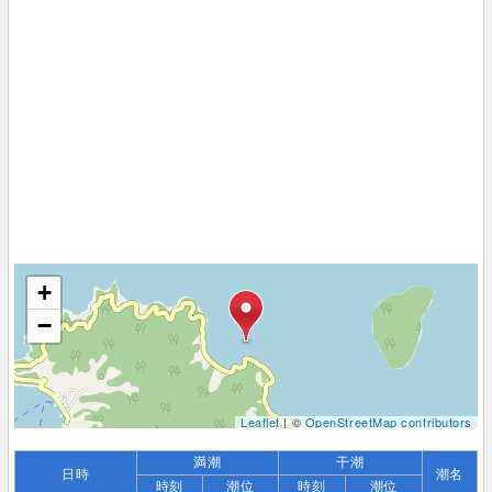
+
−
Leaflet
| ©
OpenStreetMap contributors
満潮
干潮
日時
潮名
時刻
潮位
時刻
潮位