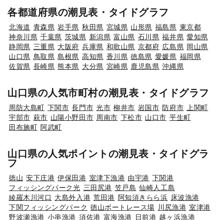
各都道府県の潮見表・タイドグラフ
北海道
青森県
岩手県
秋田県
宮城県
山形県
福島県
東京都
神奈川県
千葉県
茨城県
新潟県
富山県
石川県
福井県
愛知県
静岡県
三重県
大阪府
兵庫県
和歌山県
京都府
広島県
岡山県
山口県
鳥取県
島根県
高知県
香川県
徳島県
愛媛県
福岡県
佐賀県
長崎県
熊本県
大分県
宮崎県
鹿児島県
沖縄県
山口県の人気市町村の潮見表・タイドグラフ
周防大島町
下関市
長門市
光市
柳井市
岩国市
防府市
上関町
宇部市
萩市
山陽小野田市
周南市
下松市
山口市
平生町
田布施町
阿武町
山口県の人気ポイントの潮見表・タイドグラ
フ
徳山
安下庄港
伊保田港
室津下漁港
由宇港
下関港
フィッシングパーク光
三田尻港
笠戸島
仙崎人工島
綾羅木川河口
大島外入港
荒田港
阿知須きらら浜
床波漁港
下関フィッシングパーク
徳山ボートレース場
川尻漁港
室津港
野波瀬漁港
小串漁港
須佐港
富海漁港
日前港
越ヶ浜漁港