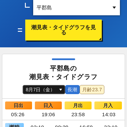
潮見表・タイドグラフを見
る
平郡島の
潮見表・タイドグラフ
長潮
月齢
23.7
日出
日入
月出
月入
05:26
19:06
23:58
14:03