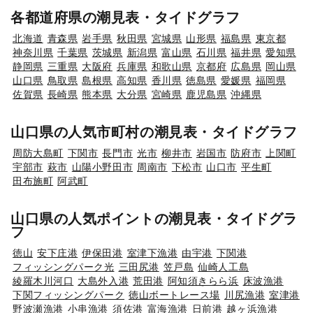
各都道府県の潮見表・タイドグラフ
北海道
青森県
岩手県
秋田県
宮城県
山形県
福島県
東京都
神奈川県
千葉県
茨城県
新潟県
富山県
石川県
福井県
愛知県
静岡県
三重県
大阪府
兵庫県
和歌山県
京都府
広島県
岡山県
山口県
鳥取県
島根県
高知県
香川県
徳島県
愛媛県
福岡県
佐賀県
長崎県
熊本県
大分県
宮崎県
鹿児島県
沖縄県
山口県の人気市町村の潮見表・タイドグラフ
周防大島町
下関市
長門市
光市
柳井市
岩国市
防府市
上関町
宇部市
萩市
山陽小野田市
周南市
下松市
山口市
平生町
田布施町
阿武町
山口県の人気ポイントの潮見表・タイドグラ
フ
徳山
安下庄港
伊保田港
室津下漁港
由宇港
下関港
フィッシングパーク光
三田尻港
笠戸島
仙崎人工島
綾羅木川河口
大島外入港
荒田港
阿知須きらら浜
床波漁港
下関フィッシングパーク
徳山ボートレース場
川尻漁港
室津港
野波瀬漁港
小串漁港
須佐港
富海漁港
日前港
越ヶ浜漁港