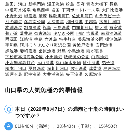
島田川河口
新鳴門港
湯玉漁港
粭島
長府
青海大橋下
長島
中道海水浴場
角島西岬
岩国
下関ボートレース場
大日比漁港
小野田港
岬漁港
筆崎
厚狭川河口
佐波川河口
キララビーチ
池の浦港
彦島南公園
大浦漁港
和田漁港
平郡島
木屋川河口
本浦漁港
刈屋漁港
祝島
三見漁港
門前川河口
壇ノ浦
有家港
菊が浜
蓋井島
奈古漁港
夕なぎ公園
伊崎
吉母港
南風泊漁港
両源田
江崎港
柱島
六連島
特牛灯台
美萩海浜公園
掛渕漁港
宇和島
阿川ほうせんぐり海浜公園
黄波戸漁港
安岡漁港
嫁泣港
妻崎漁港
桑原漁港
野島
小島漁港
雨が裏鼻
下松市本浦海浜公園
小田漁港
牧崎風の公園
白潟漁港
小水無瀬島灯台
元山漁港
丸山海水浴場
埴生漁港
弟子待
橋本川河口
粟野漁港
深川川河口
居守漁港
津黄港
島戸漁港
瀬戸ヶ鼻
肥中漁港
大井浦漁港
矢玉漁港
久原漁港
山口県の人気魚種の釣果情報
本日（2026年8月7日）の満潮と干潮の時間はい
つですか？
01時40分（満潮）、08時49分（干潮）、15時59分