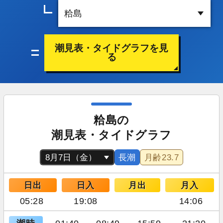
潮見表・タイドグラフを見
る
粭島の
潮見表・タイドグラフ
長潮
月齢
23.7
日出
日入
月出
月入
05:28
19:08
14:06