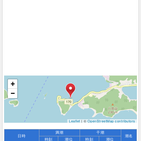
+
−
Leaflet
| ©
OpenStreetMap contributors
満潮
干潮
日時
潮名
時刻
潮位
時刻
潮位