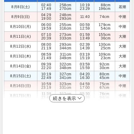
02:40
258cm
10:19
88cm
8月8日(土)
若潮
17:49
270cm
23:29
196cm
04:29
248cm
8月9日(日)
11:40
74cm
中潮
19:00
293cm
06:00
255cm
00:59
179cm
8月10日(月)
中潮
19:59
316cm
12:59
54cm
07:10
273cm
01:59
155cm
8月11日(火)
大潮
20:39
333cm
13:49
36cm
08:00
293cm
02:39
130cm
8月12日(水)
大潮
21:19
344cm
14:39
25cm
08:59
311cm
03:19
109cm
8月13日(木)
大潮
21:49
349cm
15:19
23cm
09:39
322cm
03:59
92cm
8月14日(金)
大潮
22:20
348cm
15:59
30cm
10:19
327cm
04:20
80cm
8月15日(土)
中潮
22:49
341cm
16:30
45cm
10:59
323cm
04:59
75cm
8月16日(日)
中潮
23:19
331cm
17:00
67cm
11:39
312cm
05:30
76cm
8月17日(月)
中潮
23:40
317cm
17:39
94cm
続きを表示