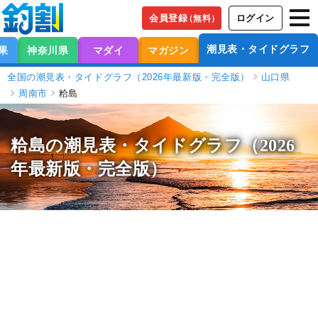
会員登録
ログイン
（無料）
潮見表・タイドグラフ
果
神奈川県
マダイ
マガジン
全国の潮見表・タイドグラフ（2026年最新版・完全版）
山口県
周南市
粭島
粭島の潮見表
・タイドグラフ（2026
年最新版・完全版）