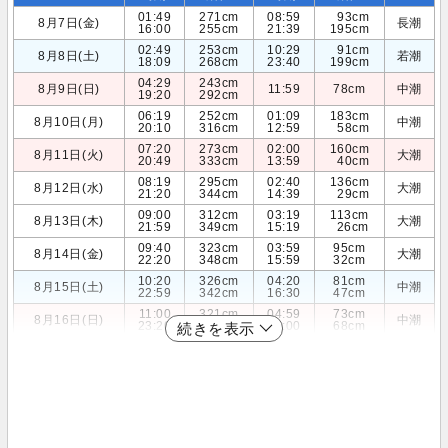
01:49
271cm
08:59
93cm
8月7日(金)
長潮
16:00
255cm
21:39
195cm
02:49
253cm
10:29
91cm
8月8日(土)
若潮
18:09
268cm
23:40
199cm
04:29
243cm
8月9日(日)
11:59
78cm
中潮
19:20
292cm
06:19
252cm
01:09
183cm
8月10日(月)
中潮
20:10
316cm
12:59
58cm
07:20
273cm
02:00
160cm
8月11日(火)
大潮
20:49
333cm
13:59
40cm
08:19
295cm
02:40
136cm
8月12日(水)
大潮
21:20
344cm
14:39
29cm
09:00
312cm
03:19
113cm
8月13日(木)
大潮
21:59
349cm
15:19
26cm
09:40
323cm
03:59
95cm
8月14日(金)
大潮
22:20
348cm
15:59
32cm
10:20
326cm
04:20
81cm
8月15日(土)
中潮
22:59
342cm
16:30
47cm
11:00
321cm
04:59
73cm
8月16日(日)
中潮
23:20
332cm
17:00
68cm
続きを表示