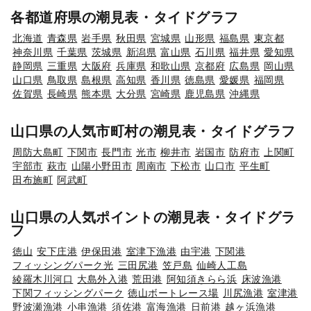
各都道府県の潮見表・タイドグラフ
北海道
青森県
岩手県
秋田県
宮城県
山形県
福島県
東京都
神奈川県
千葉県
茨城県
新潟県
富山県
石川県
福井県
愛知県
静岡県
三重県
大阪府
兵庫県
和歌山県
京都府
広島県
岡山県
山口県
鳥取県
島根県
高知県
香川県
徳島県
愛媛県
福岡県
佐賀県
長崎県
熊本県
大分県
宮崎県
鹿児島県
沖縄県
山口県の人気市町村の潮見表・タイドグラフ
周防大島町
下関市
長門市
光市
柳井市
岩国市
防府市
上関町
宇部市
萩市
山陽小野田市
周南市
下松市
山口市
平生町
田布施町
阿武町
山口県の人気ポイントの潮見表・タイドグラ
フ
徳山
安下庄港
伊保田港
室津下漁港
由宇港
下関港
フィッシングパーク光
三田尻港
笠戸島
仙崎人工島
綾羅木川河口
大島外入港
荒田港
阿知須きらら浜
床波漁港
下関フィッシングパーク
徳山ボートレース場
川尻漁港
室津港
野波瀬漁港
小串漁港
須佐港
富海漁港
日前港
越ヶ浜漁港