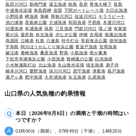
島田川河口
新鳴門港
湯玉漁港
粭島
長府
青海大橋下
長島
中道海水浴場
角島西岬
岩国
下関ボートレース場
大日比漁港
小野田港
岬漁港
筆崎
厚狭川河口
佐波川河口
キララビーチ
池の浦港
彦島南公園
大浦漁港
和田漁港
平郡島
木屋川河口
刈屋漁港
本浦漁港
祝島
三見漁港
門前川河口
壇ノ浦
有家港
菊が浜
蓋井島
奈古漁港
夕なぎ公園
伊崎
吉母港
南風泊漁港
両源田
江崎港
柱島
六連島
特牛灯台
美萩海浜公園
掛渕漁港
宇和島
阿川ほうせんぐり海浜公園
黄波戸漁港
安岡漁港
嫁泣港
妻崎漁港
桑原漁港
野島
小島漁港
雨が裏鼻
下松市本浦海浜公園
小田漁港
牧崎風の公園
白潟漁港
小水無瀬島灯台
元山漁港
丸山海水浴場
埴生漁港
弟子待
橋本川河口
粟野漁港
深川川河口
居守漁港
津黄港
島戸漁港
瀬戸ヶ鼻
肥中漁港
大井浦漁港
矢玉漁港
久原漁港
山口県の人気魚種の釣果情報
本日（2026年8月6日）の満潮と干潮の時間はい
つですか？
01時00分（満潮）、07時49分（干潮）、14時20分