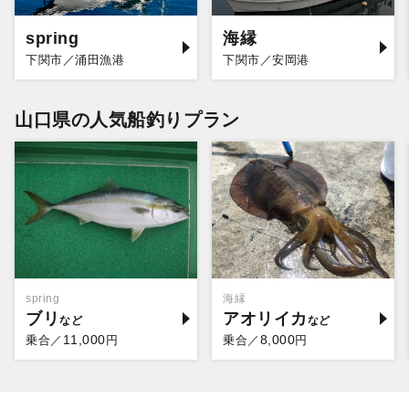
spring
海縁
下関市／涌田漁港
下関市／安岡港
山口県の人気船釣りプラン
spring
海縁
ブリ
アオリイカ
11,000
8,000
乗合／
円
乗合／
円