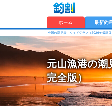
ホーム
最新釣
全国の潮見表・タイドグラフ（2026年最新
元山漁港の潮
完全版）