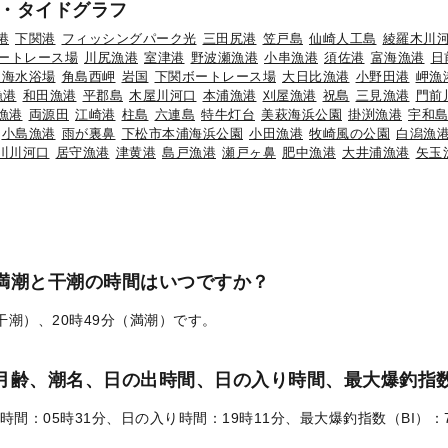
・タイドグラフ
港
下関港
フィッシングパーク光
三田尻港
笠戸島
仙崎人工島
綾羅木川
ートレース場
川尻漁港
室津港
野波瀬漁港
小串漁港
須佐港
富海漁港
日
道海水浴場
角島西岬
岩国
下関ボートレース場
大日比漁港
小野田港
岬漁
漁港
和田漁港
平郡島
木屋川河口
本浦漁港
刈屋漁港
祝島
三見漁港
門前
漁港
両源田
江崎港
柱島
六連島
特牛灯台
美萩海浜公園
掛渕漁港
宇和
小島漁港
雨が裏鼻
下松市本浦海浜公園
小田漁港
牧崎風の公園
白潟漁
川川河口
居守漁港
津黄港
島戸漁港
瀬戸ヶ鼻
肥中漁港
大井浦漁港
矢玉
の満潮と干潮の時間はいつですか？
（干潮）、20時49分（満潮）です。
）の月齢、潮名、日の出時間、日の入り時間、最大爆釣指数
時間：05時31分、日の入り時間：19時11分、最大爆釣指数（BI）：