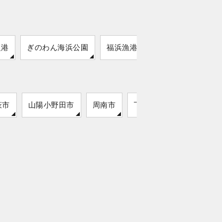
漁港
ぎのわん海浜公園
福浜漁港
川汲漁港
出海
萩市
山陽小野田市
周南市
下松市
山口市