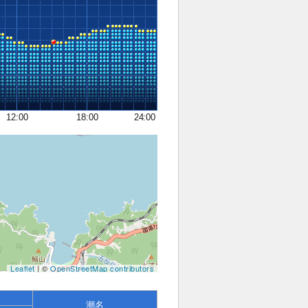
12:00
18:00
24:00
Leaflet
| ©
OpenStreetMap contributors
潮名