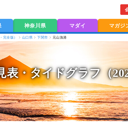
果
神奈川県
マダイ
マガジ
版・完全版）
山口県
下関市
元山漁港
見表
・タイドグラフ（20