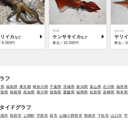
海縁
spring
オリイカ
ケンサキイカ
ヤリ
8,000
10,000
1
／
円
乗合／
円
乗合／
ラフ
形県
福島県
東京都
神奈川県
千葉県
茨城県
新潟県
富山県
石川県
福井県
鳥取県
島根県
高知県
香川県
徳島県
愛媛県
福岡県
佐賀県
長崎県
熊本県
タイドグラフ
岩国市
防府市
上関町
宇部市
萩市
山陽小野田市
周南市
下松市
山口市
平