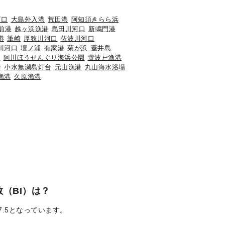
河口
大島外入港
荒田港
阿知須きらら浜
前港
越ヶ浜漁港
島田川河口
新鳴門港
港
筆崎
厚狭川河口
佐波川河口
川河口
壇ノ浦
有家港
菊が浜
蓋井島
島
阿川ほうせんぐり海浜公園
黄波戸漁港
港
小水無瀬島灯台
元山漁港
丸山海水浴場
漁港
久原漁港
（BI）は？
7.5となっています。