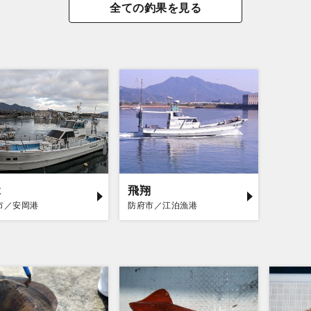
全ての釣果を見る
縁
飛翔
市／安岡港
防府市／江泊漁港