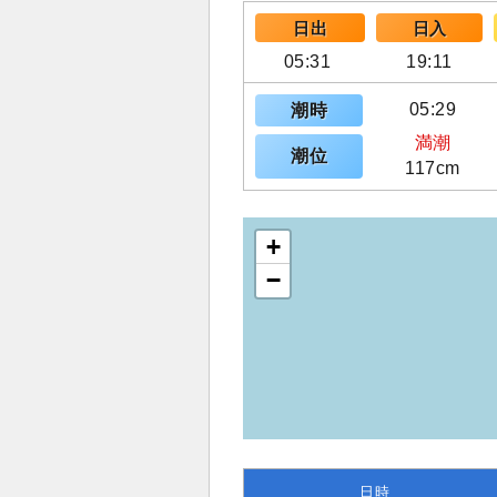
日出
日入
05:31
19:11
05:29
潮時
満潮
潮位
117cm
+
−
日時