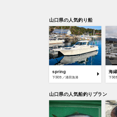
山口県の人気釣り船
spring
海
下関市／涌田漁港
下関
山口県の人気船釣りプラン