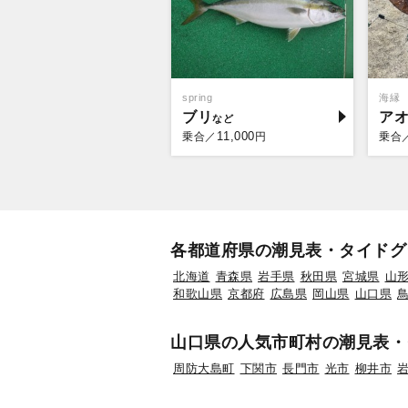
spring
海縁
ブリ
ア
11,000
乗合／
円
乗合
各都道府県の潮見表・タイドグ
北海道
青森県
岩手県
秋田県
宮城県
山
和歌山県
京都府
広島県
岡山県
山口県
山口県の人気市町村の潮見表・
周防大島町
下関市
長門市
光市
柳井市