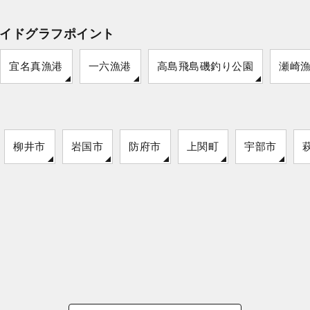
イドグラフポイント
宜名真漁港
一六漁港
高島飛島磯釣り公園
瀬崎
柳井市
岩国市
防府市
上関町
宇部市