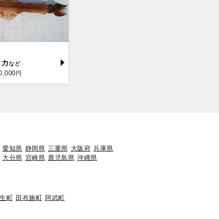
イカ
0,000
円
愛知県
静岡県
三重県
大阪府
兵庫県
大分県
宮崎県
鹿児島県
沖縄県
生町
田布施町
阿武町