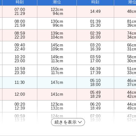
時刻
潮位
時刻
潮
07:00
122cm
14:49
48c
21:29
94cm
08:00
130cm
01:39
81c
21:59
99cm
15:30
39c
08:59
139cm
02:39
74c
22:20
104cm
16:00
34c
09:40
145cm
03:20
66c
22:40
109cm
16:39
31c
10:20
149cm
03:59
58c
23:00
113cm
17:00
30c
10:59
150cm
04:39
51c
23:30
117cm
17:39
33c
05:10
46c
11:30
147cm
18:00
37c
05:49
44c
12:00
141cm
18:29
42c
00:20
123cm
06:20
44c
12:39
132cm
18:49
49c
00:59
124cm
07:00
47c
13:19
121cm
19:10
57c
続きを表示