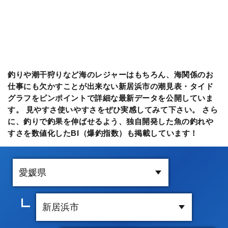
釣りや潮干狩りなど海のレジャーはもちろん、海関係のお
仕事にも欠かすことが出来ない新居浜市の潮見表・タイド
グラフをピンポイントで詳細な最新データを公開していま
す。 見やすさ使いやすさをぜひ実感してみて下さい。 さら
に、釣りで釣果を伸ばせるよう、独自開発した魚の釣れや
すさを数値化したBI（爆釣指数）も掲載しています！