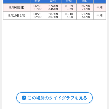
時刻
潮位
時刻
潮位
06:59
274cm
01:59
197cm
8月9日(日)
中潮
21:00
345cm
13:59
76cm
08:29
287cm
03:10
176cm
8月10日(月)
中潮
22:00
367cm
15:00
56cm
この場所のタイドグラフを見る