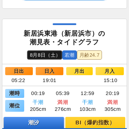
新居浜東港（新居浜市）の
潮見表・タイドグラフ
8月8日（土）
若潮
月齢
24.7
日出
日入
月出
月入
05:22
19:01
15:10
潮時
00:19
05:39
12:59
20:19
干潮
満潮
干潮
満潮
潮位
205cm
276cm
103cm
305cm
潮汐
BI（爆釣指数）