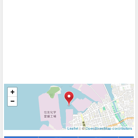
+
−
Leaflet
| ©
OpenStreetMap contributors