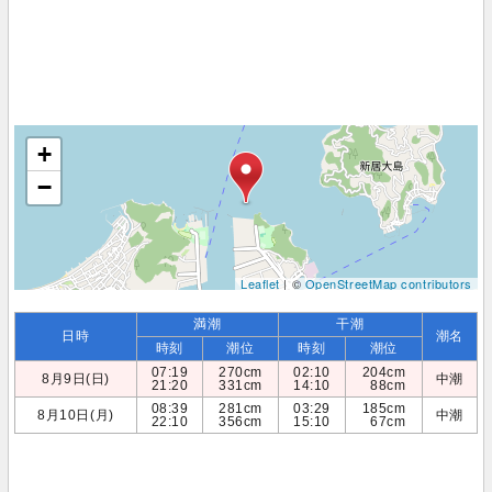
+
−
Leaflet
| ©
OpenStreetMap contributors
満潮
干潮
日時
潮名
時刻
潮位
時刻
潮位
07:19
270cm
02:10
204cm
8月9日(日)
中潮
21:20
331cm
14:10
88cm
08:39
281cm
03:29
185cm
8月10日(月)
中潮
22:10
356cm
15:10
67cm