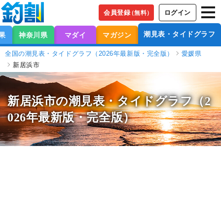
会員登録
ログイン
（無料）
潮見表・タイドグラフ
果
神奈川県
マダイ
マガジン
全国の潮見表・タイドグラフ（2026年最新版・完全版）
愛媛県
新居浜市
新居浜市の潮見表
・タイドグラフ（2
026年最新版・完全版）