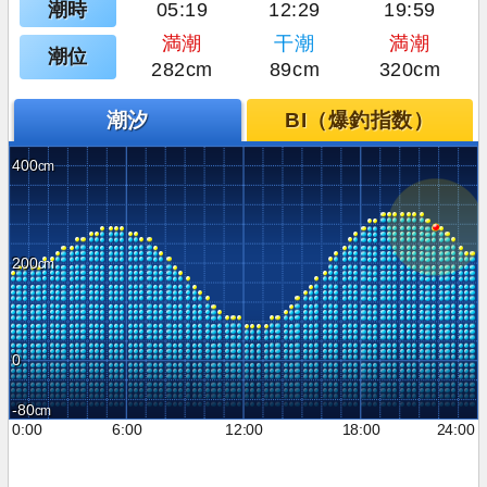
潮時
05:19
12:29
19:59
満潮
干潮
満潮
潮位
282cm
89cm
320cm
潮汐
BI（爆釣指数）
400
200
0
-80
0:00
6:00
12:00
18:00
24:00