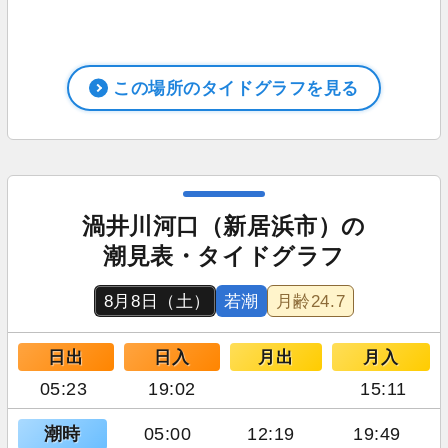
この場所のタイドグラフを見る
渦井川河口（新居浜市）の
潮見表・タイドグラフ
8月8日（土）
若潮
月齢
24.7
日出
日入
月出
月入
05:23
19:02
15:11
潮時
05:00
12:19
19:49