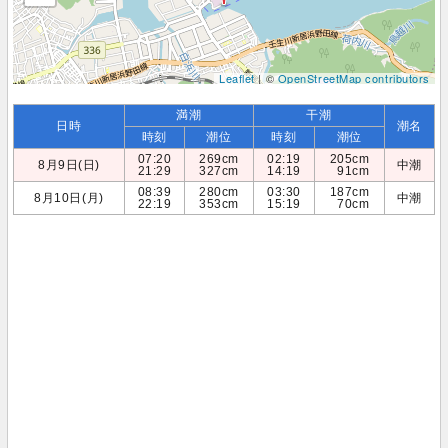
Leaflet
| ©
OpenStreetMap contributors
満潮
干潮
日時
潮名
時刻
潮位
時刻
潮位
07:20
269cm
02:19
205cm
8月9日(日)
中潮
21:29
327cm
14:19
91cm
08:39
280cm
03:30
187cm
8月10日(月)
中潮
22:19
353cm
15:19
70cm