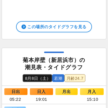
この場所のタイドグラフを見る
菊本岸壁（新居浜市）の
潮見表・タイドグラフ
8月8日（土）
若潮
月齢
24.7
日出
日入
月出
月入
05:22
19:01
15:10