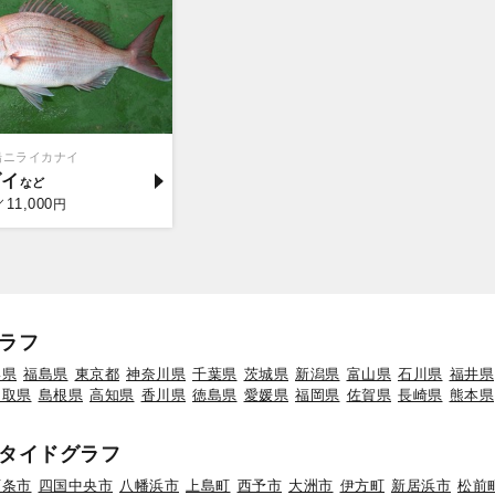
船ニライカナイ
ダイ
11,000
／
円
ラフ
形県
福島県
東京都
神奈川県
千葉県
茨城県
新潟県
富山県
石川県
福井県
鳥取県
島根県
高知県
香川県
徳島県
愛媛県
福岡県
佐賀県
長崎県
熊本県
タイドグラフ
西条市
四国中央市
八幡浜市
上島町
西予市
大洲市
伊方町
新居浜市
松前