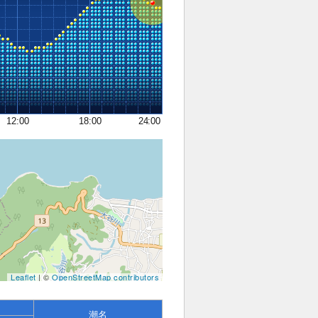
12:00
18:00
24:00
Leaflet
| ©
OpenStreetMap contributors
潮名