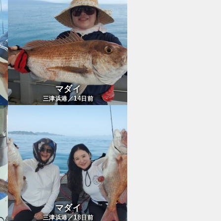
マダイ
14
三津浜港／
日前
マダイ
18
三津浜港／
日前