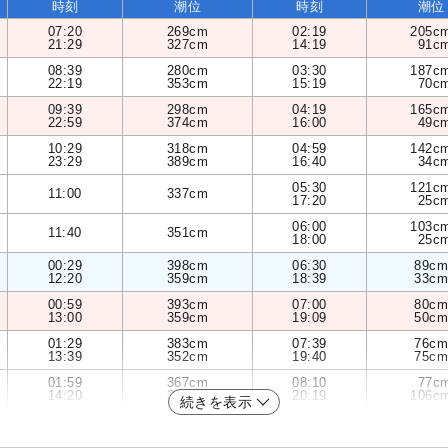
時刻
潮位
時刻
潮位
07:20
269cm
02:19
205c
21:29
327cm
14:19
91c
08:39
280cm
03:30
187c
22:19
353cm
15:19
70c
09:39
298cm
04:19
165c
22:59
374cm
16:00
49c
10:29
318cm
04:59
142c
23:29
389cm
16:40
34c
05:30
121c
11:00
337cm
17:20
25c
06:00
103c
11:40
351cm
18:00
25c
00:29
398cm
06:30
89cm
12:20
359cm
18:39
33cm
00:59
393cm
07:00
80cm
13:00
359cm
19:09
50cm
01:29
383cm
07:39
76cm
13:39
352cm
19:40
75cm
01:59
367cm
08:10
77c
14:20
339cm
20:19
106c
続きを表示