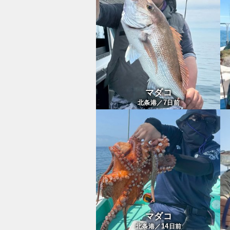
マダコ
7
北条港／
日前
マダコ
14
北条港／
日前