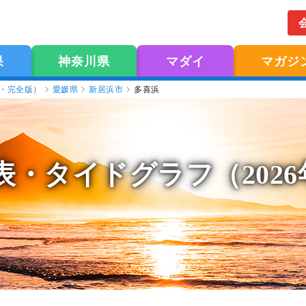
果
神奈川県
マダイ
マガジ
版・完全版）
愛媛県
新居浜市
多喜浜
表
・タイドグラフ（202