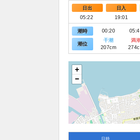
日出
日入
05:22
19:01
00:20
05:4
潮時
干潮
満
潮位
207cm
274
+
−
日時