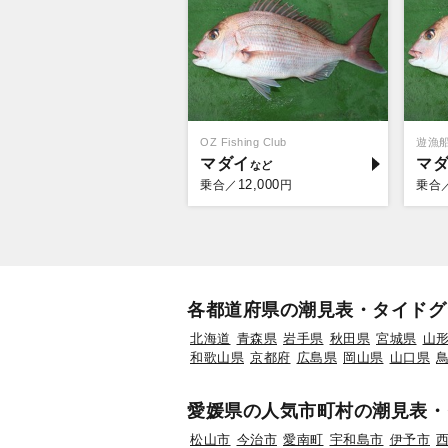
OZ Fishing Club
遊漁
マダイ
マ
12,000
乗合／
円
乗合
各都道府県の潮見表・タイドグ
北海道
青森県
岩手県
秋田県
宮城県
山
和歌山県
京都府
広島県
岡山県
山口県
愛媛県の人気市町村の潮見表・
松山市
今治市
愛南町
宇和島市
伊予市