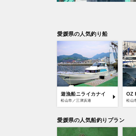
愛媛県の人気釣り船
遊漁船ニライカナイ
OZ 
松山市／三津浜港
松山
愛媛県の人気船釣りプラン