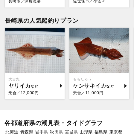
長崎市／深堀漁港
佐世保市／小佐々
長崎県の人気船釣りプラン
大吉丸
ももたろう
ヤリイカ
ケンサキイカ
12,000
11,000
乗合／
円
乗合／
円
各都道府県の潮見表・タイドグラフ
北海道
青森県
岩手県
秋田県
宮城県
山形県
福島県
東京都