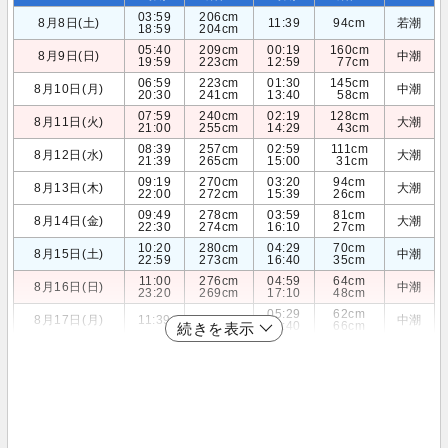
03:59
206cm
8月8日(土)
11:39
94cm
若潮
18:59
204cm
05:40
209cm
00:19
160cm
8月9日(日)
中潮
19:59
223cm
12:59
77cm
06:59
223cm
01:30
145cm
8月10日(月)
中潮
20:30
241cm
13:40
58cm
07:59
240cm
02:19
128cm
8月11日(火)
大潮
21:00
255cm
14:29
43cm
08:39
257cm
02:59
111cm
8月12日(水)
大潮
21:39
265cm
15:00
31cm
09:19
270cm
03:20
94cm
8月13日(木)
大潮
22:00
272cm
15:39
26cm
09:49
278cm
03:59
81cm
8月14日(金)
大潮
22:30
274cm
16:10
27cm
10:20
280cm
04:29
70cm
8月15日(土)
中潮
22:59
273cm
16:40
35cm
11:00
276cm
04:59
64cm
8月16日(日)
中潮
23:20
269cm
17:10
48cm
05:29
62cm
8月17日(月)
11:39
265cm
中潮
17:40
66cm
続きを表示