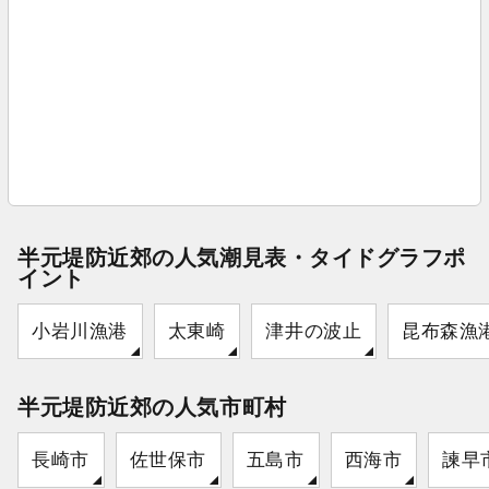
半元堤防近郊の人気潮見表・タイドグラフポ
イント
小岩川漁港
太東崎
津井の波止
昆布森漁
半元堤防近郊の人気市町村
長崎市
佐世保市
五島市
西海市
諫早