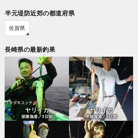
半元堤防近郊の都道府県
佐賀県
長崎県の最新釣果
ヤリイカ
ヤリイカ
3
6
深堀漁港／
日前
早福漁港／
日前