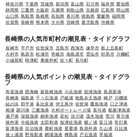
神奈川県
千葉県
茨城県
新潟県
富山県
石川県
福井県
愛知県
静岡県
三重県
大阪府
兵庫県
和歌山県
京都府
広島県
岡山県
山口県
鳥取県
島根県
高知県
香川県
徳島県
愛媛県
福岡県
佐賀県
長崎県
熊本県
大分県
宮崎県
鹿児島県
沖縄県
長崎県の人気市町村の潮見表・タイドグラフ
長崎市
平戸市
佐世保市
五島市
西海市
諫早市
新上五島町
大村市
島原市
松浦市
壱岐市
南島原市
雲仙市
対馬市
川棚町
小値賀町
時津町
東彼杵町
佐々町
長与町
長崎県の人気ポイントの潮見表・タイドグラ
フ
有喜漁港
西海橋
新長崎漁港
小浜漁港
舘浦漁港
島原新港
長崎港
福島港
千々石漁港
戸岐浦
牧島弁天漁港
崎戸
川棚港
結の浜
田平港
多比良港
伊王島沖
佐世保
鷹島漁港
口之津港
相浦
調川港
三重漁港
大村ボートレース場
長与港
船唐津漁港
瀬戸港
深堀漁港
鍋串漁港
若松
須川港
茂木漁港
荒川
青方港
彼杵港
今福漁港
太田和港
加津佐漁港
郷ノ浦
富江港
常灯鼻
富津漁港
京泊漁港
鹿町漁港
星鹿港
島原外港
久山港
日比港
俵ヶ浦港
野母新港
網場漁港
樺島港
戸石漁港
早福港