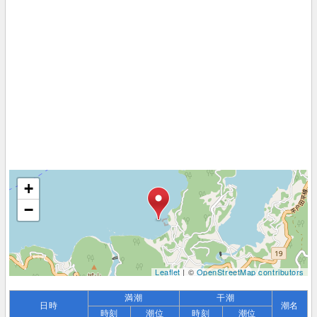
+
−
Leaflet
| ©
OpenStreetMap contributors
満潮
干潮
日時
潮名
時刻
潮位
時刻
潮位