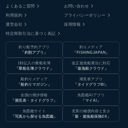
よくあるご質問
お問い合わせ
利用規約
プライバシーポリシー
運営会社
採用情報
特定商取引法に基づく表記
釣り船予約アプリ
釣りメディア
「釣割アプリ」
「FISHINGJAPAN」
1秒記入の乗船名簿
改正遊漁船業法に対応
「乗船名簿クラウド」
「遊漁船クラウド」
船釣りメディア
潮見表アプリ
「船釣りマガジン」
「タイドグラフBI」
全国の潮汐情報
魚図鑑AIアプリ
「潮見表・タイドグラフ」
「マイAI」
魚図鑑サイト
充実の補償内容と安さ
「写真から探せる魚図鑑」
「新・遊漁船保険DX」