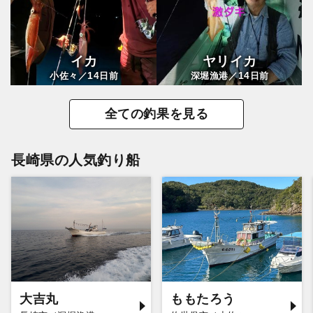
イカ
ヤリイカ
14
14
小佐々／
日前
深堀漁港／
日前
全ての釣果を見る
長崎県の人気釣り船
大吉丸
ももたろう