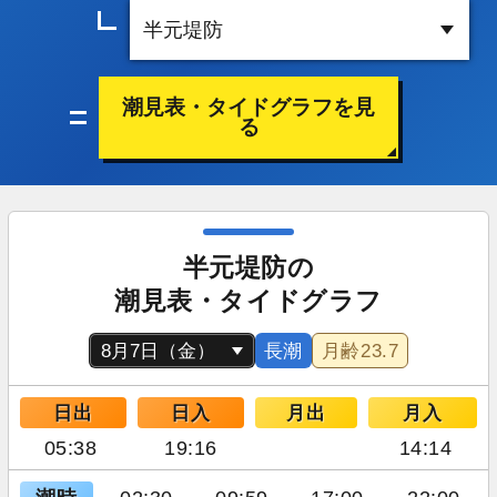
潮見表・タイドグラフを見
る
半元堤防の
潮見表・タイドグラフ
長潮
月齢
23.7
日出
日入
月出
月入
05:38
19:16
14:14