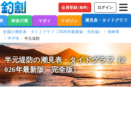
会員登録
ログイン
（無料）
潮見表・タイドグラフ
果
神奈川県
マダイ
マガジン
全国の潮見表・タイドグラフ（2026年最新版・完全版）
長崎県
平戸市
半元堤防
半元堤防の潮見表
・タイドグラフ（2
026年最新版・完全版）