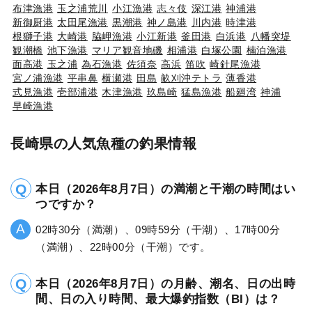
布津漁港
玉之浦荒川
小江漁港
志々伎
深江港
神浦港
新御厨港
太田尾漁港
黒潮港
神ノ島港
川内港
時津港
根獅子港
大崎港
脇岬漁港
小江新港
釜田港
白浜港
八幡突堤
観潮橋
池下漁港
マリア観音地磯
相浦港
白塚公園
楠泊漁港
面高港
玉之浦
為石漁港
佐須奈
高浜
笛吹
崎針尾漁港
宮ノ浦漁港
平串鼻
横瀬港
田島
畝刈沖テトラ
薄香港
式見漁港
壱部浦港
木津漁港
玖島崎
猛島漁港
船廻湾
神浦
早崎漁港
長崎県の人気魚種の釣果情報
本日（2026年8月7日）の満潮と干潮の時間はい
つですか？
02時30分（満潮）、09時59分（干潮）、17時00分
（満潮）、22時00分（干潮）です。
本日（2026年8月7日）の月齢、潮名、日の出時
間、日の入り時間、最大爆釣指数（BI）は？