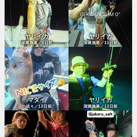
ヤリイカ
ヤリイカ
6
11
深堀漁港／
日前
深堀漁港／
日前
マダイ
ヤリイカ
12
13
小佐々／
日前
深堀漁港／
日前