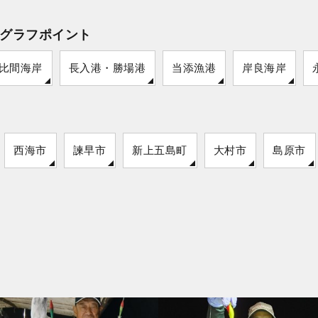
グラフポイント
比間海岸
長入港・勝場港
当添漁港
岸良海岸
西海市
諫早市
新上五島町
大村市
島原市