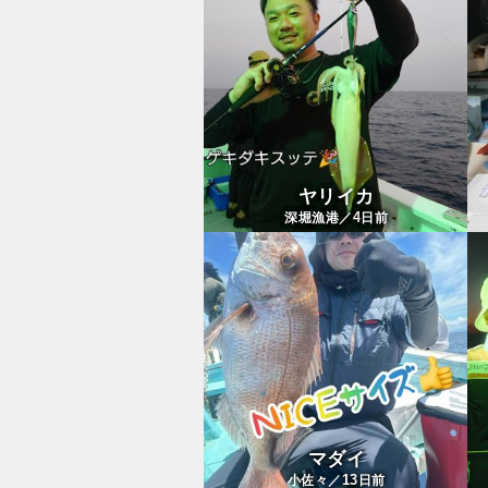
ヤリイカ
4
深堀漁港／
日前
マダイ
13
小佐々／
日前