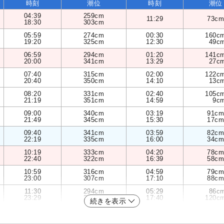
時刻
潮位
時刻
潮位
04:39
259cm
11:29
73cm
18:30
303cm
05:59
274cm
00:30
160c
19:20
325cm
12:30
49c
06:59
294cm
01:20
141c
20:00
341cm
13:29
27c
07:40
315cm
02:00
122c
20:40
350cm
14:10
13c
08:20
331cm
02:40
105c
21:19
351cm
14:59
9c
09:00
340cm
03:19
91cm
21:49
345cm
15:30
17cm
09:40
341cm
03:59
82cm
22:19
335cm
16:00
34cm
10:19
333cm
04:20
78cm
22:40
322cm
16:39
58cm
10:59
316cm
04:59
79cm
23:00
307cm
17:10
88cm
11:30
294cm
05:29
86c
23:29
292cm
17:40
120c
続きを表示