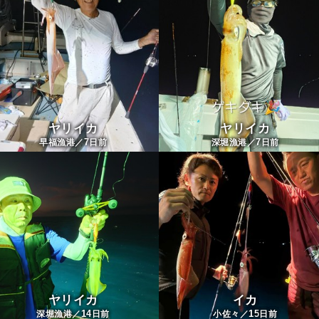
ヤリイカ
ヤリイカ
7
7
早福漁港／
日前
深堀漁港／
日前
ヤリイカ
イカ
14
15
深堀漁港／
日前
小佐々／
日前