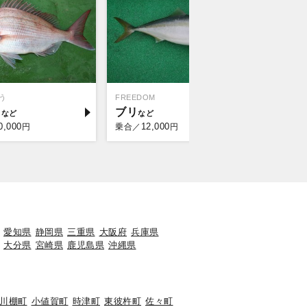
う
FREEDOM
イ
ブリ
0,000
12,000
円
乗合／
円
愛知県
静岡県
三重県
大阪府
兵庫県
大分県
宮崎県
鹿児島県
沖縄県
川棚町
小値賀町
時津町
東彼杵町
佐々町