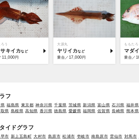
たろう
大源丸
ももたろ
ンサキイカ
ヤリイカ
マダ
11,000
17,000
1
／
円
乗合／
円
乗合／
ラフ
形県
福島県
東京都
神奈川県
千葉県
茨城県
新潟県
富山県
石川県
福井県
鳥取県
島根県
高知県
香川県
徳島県
愛媛県
福岡県
佐賀県
長崎県
熊本県
タイドグラフ
諫早市
新上五島町
大村市
島原市
松浦市
壱岐市
南島原市
雲仙市
対馬市