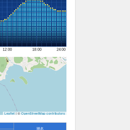
12:00
18:00
24:00
Leaflet
| ©
OpenStreetMap contributors
潮名