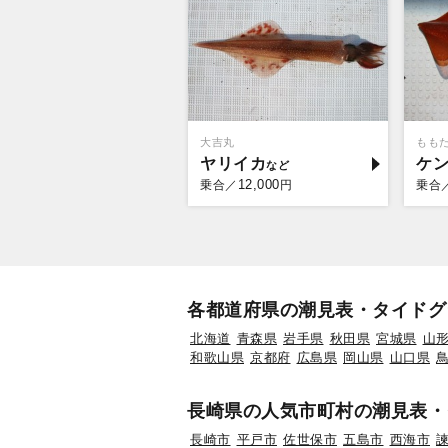
大吉丸
もも
ヤリイカ
ケ
12,000
乗合／
円
乗合
各都道府県の潮見表・タイドグ
北海道
青森県
岩手県
秋田県
宮城県
山
和歌山県
京都府
広島県
岡山県
山口県
長崎県の人気市町村の潮見表・
長崎市
平戸市
佐世保市
五島市
西海市