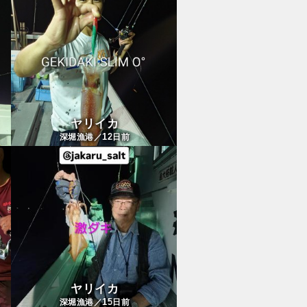
ヤリイカ
12
深堀漁港／
日前
ヤリイカ
15
深堀漁港／
日前