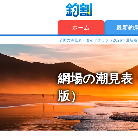
ホーム
最新釣
全国の潮見表・タイドグラフ（2026年最新
網場の潮見表
版）