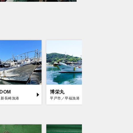
EDOM
博栄丸
海栄丸
／新長崎漁港
平戸市／早福漁港
平戸市／早