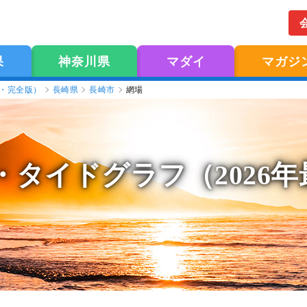
果
神奈川県
マダイ
マガジ
版・完全版）
長崎県
長崎市
網場
・タイドグラフ（2026