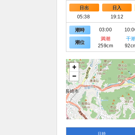
日出
日入
05:38
19:12
03:00
10:0
潮時
満潮
干
潮位
259cm
92c
+
−
日時