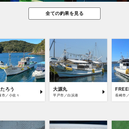
全ての釣果を見る
もたろう
大源丸
FRE
保市／小佐々
平戸市／白浜港
長崎市