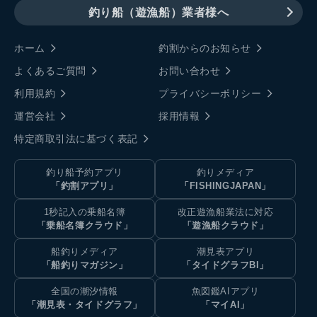
釣り船（遊漁船）業者様へ
ホーム
釣割からのお知らせ
よくあるご質問
お問い合わせ
利用規約
プライバシーポリシー
運営会社
採用情報
特定商取引法に基づく表記
釣り船予約アプリ
釣りメディア
「釣割アプリ」
「FISHINGJAPAN」
1秒記入の乗船名簿
改正遊漁船業法に対応
「乗船名簿クラウド」
「遊漁船クラウド」
船釣りメディア
潮見表アプリ
「船釣りマガジン」
「タイドグラフBI」
全国の潮汐情報
魚図鑑AIアプリ
「潮見表・タイドグラフ」
「マイAI」