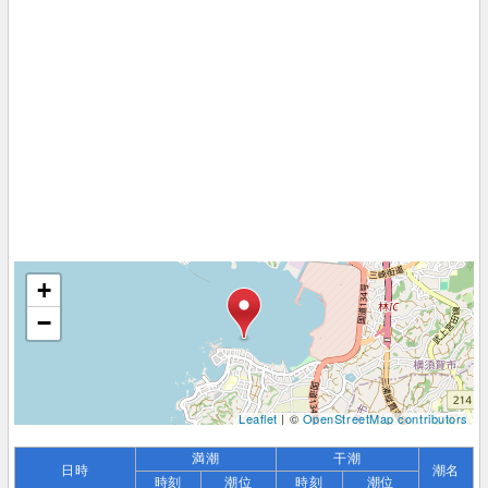
+
−
Leaflet
| ©
OpenStreetMap contributors
満潮
干潮
日時
潮名
時刻
潮位
時刻
潮位