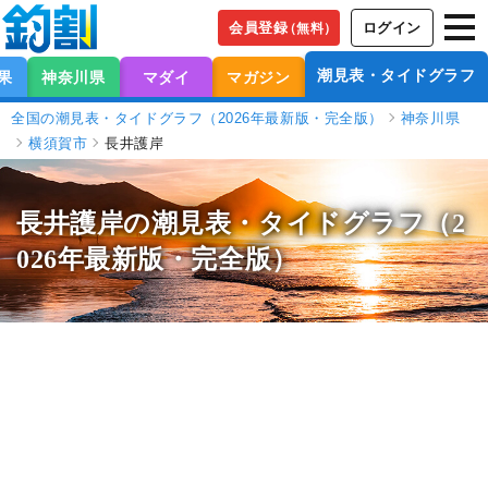
会員登録
ログイン
（無料）
潮見表・タイドグラフ
果
神奈川県
マダイ
マガジン
全国の潮見表・タイドグラフ（2026年最新版・完全版）
神奈川県
横須賀市
長井護岸
長井護岸の潮見表
・タイドグラフ（2
026年最新版・完全版）