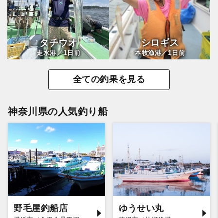
タチウオ
シロギス
1
1
走水港／
日前
本牧漁港／
日前
全ての釣果を見る
神奈川県の人気釣り船
野毛屋釣船店
ゆうせい丸