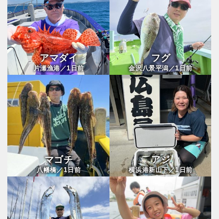
アマダイ
フグ
1
1
片瀬漁港／
日前
金沢八景平潟／
日前
マゴチ
アジ
1
1
八幡橋／
日前
横浜港新山下／
日前