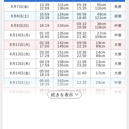
13:39
111cm
05:19
55cm
8月7日(金)
長潮
22:09
136cm
15:20
110cm
15:59
124cm
06:59
49cm
8月8日(土)
若潮
23:39
133cm
18:40
121cm
08:10
38cm
8月9日(日)
16:19
134cm
中潮
20:59
118cm
01:20
135cm
09:10
27cm
8月10日(月)
中潮
16:40
143cm
21:40
109cm
02:39
142cm
09:59
19cm
8月11日(火)
大潮
17:00
149cm
22:19
99cm
03:30
151cm
10:30
14cm
8月12日(水)
大潮
17:29
153cm
22:50
89cm
04:19
158cm
11:09
13cm
8月13日(木)
大潮
17:59
155cm
23:20
78cm
05:00
162cm
8月14日(金)
11:40
17cm
大潮
18:19
156cm
05:40
163cm
8月15日(土)
12:10
24cm
中潮
18:39
155cm
06:19
160cm
00:20
60cm
8月16日(日)
中潮
18:59
155cm
12:40
35cm
続きを表示