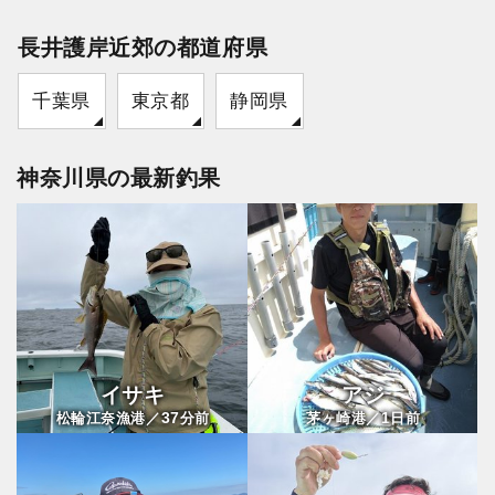
長井護岸近郊の都道府県
千葉県
東京都
静岡県
神奈川県の最新釣果
イサキ
アジ
37
1
松輪江奈漁港／
分前
茅ヶ崎港／
日前