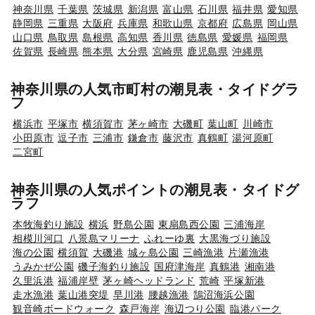
神奈川県
千葉県
茨城県
新潟県
富山県
石川県
福井県
愛知県
静岡県
三重県
大阪府
兵庫県
和歌山県
京都府
広島県
岡山県
山口県
鳥取県
島根県
高知県
香川県
徳島県
愛媛県
福岡県
佐賀県
長崎県
熊本県
大分県
宮崎県
鹿児島県
沖縄県
神奈川県の人気市町村の潮見表・タイドグラ
フ
横浜市
平塚市
横須賀市
茅ヶ崎市
大磯町
葉山町
川崎市
小田原市
逗子市
三浦市
鎌倉市
藤沢市
真鶴町
湯河原町
二宮町
神奈川県の人気ポイントの潮見表・タイドグ
ラフ
本牧海釣り施設
横浜
野島公園
東扇島西公園
三浦海岸
相模川河口
八景島マリーナ
ふれーゆ裏
大黒海づり施設
海の公園
横須賀
大磯港
城ヶ島公園
三崎漁港
片瀬漁港
うみかぜ公園
磯子海釣り施設
国府津海岸
真鶴港
湘南港
久里浜港
福浦岸壁
茅ヶ崎ヘッドランド
荒崎
平塚新港
走水漁港
葉山港突堤
早川港
腰越漁港
鵠沼海浜公園
観音崎ボードウォーク
森戸海岸
海辺つり公園
臨港パーク