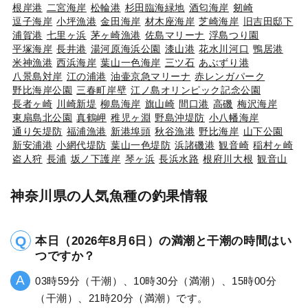
根岸港
二宮海岸
松輪港
杉田臨海緑地
酒匂海岸
剱崎
逗子海岸
小坪漁港
金田海岸
材木座海岸
芝崎海岸
旧吉田邸下
浦賀港
七里ヶ浜
茅ヶ崎漁港
佐島マリーナ
浮島つり園
平塚海岸
長井港
湯河原海浜公園
漆山港
花水川河口
鴨居港
米神漁港
西浜海岸
葉山一色海岸
三ツ石
あぶずり港
八景島対岸
江の浦港
油壷京急マリーナ
赤レンガパーク
野比海岸公園
三春町岸壁
江ノ島オリンピック記念公園
長者ヶ崎
川崎新堤
柳島海岸
旗山崎
間口港
高磯
梅沢海岸
東扇島北公園
真鶴岬
稚児ヶ淵
野島沖堤防
小八幡海岸
通り矢堤防
福浦漁港
新港埠頭
秋谷漁港
野比海岸
山下公園
新安浦港
小網代堤防
葉山一色堤防
浜諸磯港
観音崎
稲村ヶ崎
盗人狩
長浦
坂ノ下護岸
琴ヶ浜
長浜水路
根府川大根
観音山
神奈川県の人気魚種の釣果情報
本日（2026年8月6日）の満潮と干潮の時間はい
つですか？
03時59分（干潮）、10時30分（満潮）、15時00分
（干潮）、21時20分（満潮）です。