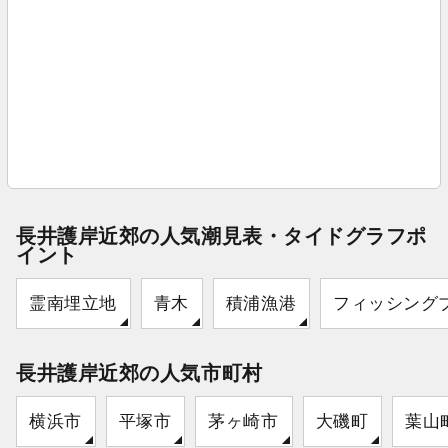
長井護岸近郊の人気潮見表・タイドグラフポ
イント
霊南埋立地
青木
積浦漁港
フィッシング
長井護岸近郊の人気市町村
横浜市
平塚市
茅ヶ崎市
大磯町
葉山