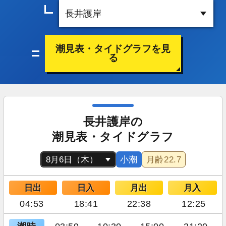
潮見表・タイドグラフを見
る
長井護岸の
潮見表・タイドグラフ
小潮
月齢
22.7
日出
日入
月出
月入
04:53
18:41
22:38
12:25