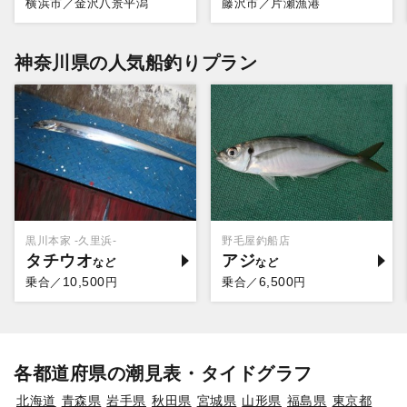
横浜市／金沢八景平潟
藤沢市／片瀬漁港
神奈川県の人気船釣りプラン
黒川本家 -久里浜-
野毛屋釣船店
タチウオ
アジ
10,500
6,500
乗合／
円
乗合／
円
各都道府県の潮見表・タイドグラフ
北海道
青森県
岩手県
秋田県
宮城県
山形県
福島県
東京都