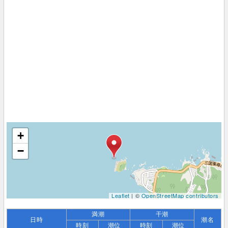
+
−
Leaflet
| ©
OpenStreetMap contributors
満潮
干潮
日時
潮名
時刻
潮位
時刻
潮位