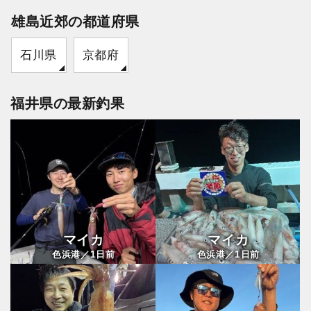
雄島近郊の都道府県
石川県
京都府
福井県の最新釣果
マイカ
マイカ
1
1
色浜港／
日前
色浜港／
日前