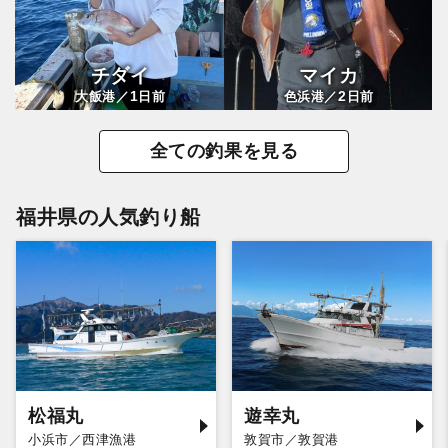
チダイ
マイカ
1
2
大飯港／
日前
色浜港／
日前
全ての釣果を見る
福井県の人気釣り船
松福丸
遊幸丸
小浜市／西津漁港
敦賀市／敦賀港