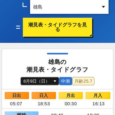
潮見表・タイドグラフを見
る
雄島の
潮見表・タイドグラフ
中潮
月齢
25.7
日出
日入
月出
月入
05:07
18:53
00:30
16:13