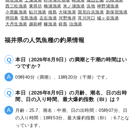
西三松漁港
東尋坊
梅浦漁港
米ノ浦漁港
浜地
神野浦漁港
小黒飯漁港
鮎川漁港
雄島
大味漁港
国見白浜漁港
新保宿漁港
押回鼻
安島漁港
左右漁港
河野海岸
耳川河口
城ヶ谷漁港
大丹生漁港
越前岬
糠漁港
鉾島
泊漁港
福井県の人気魚種の釣果情報
本日（2026年8月9日）の満潮と干潮の時間はい
つですか？
09時40分（満潮）、18時20分（干潮）です。
本日（2026年8月9日）の月齢、潮名、日の出時
間、日の入り時間、最大爆釣指数（BI）は？
月齢：25.7、潮名：中潮、日の出時間：05時07分、日
の入り時間：18時53分、最大爆釣指数（BI）：6.7とな
っています。