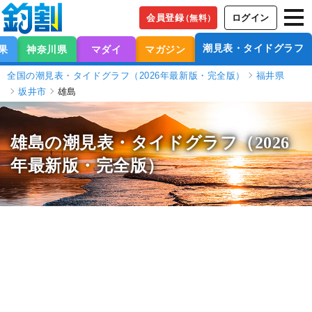
会員登録
ログイン
（無料）
潮見表・タイドグラフ
果
神奈川県
マダイ
マガジン
全国の潮見表・タイドグラフ（2026年最新版・完全版）
福井県
坂井市
雄島
雄島の潮見表
・タイドグラフ（2026
年最新版・完全版）