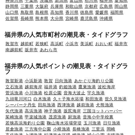
神奈川県
千葉県
茨城県
新潟県
富山県
石川県
福井県
愛知県
静岡県
三重県
大阪府
兵庫県
和歌山県
京都府
広島県
岡山県
山口県
鳥取県
島根県
高知県
香川県
徳島県
愛媛県
福岡県
佐賀県
長崎県
熊本県
大分県
宮崎県
鹿児島県
沖縄県
福井県の人気市町村の潮見表・タイドグラフ
敦賀市
越前町
若狭町
高浜町
小浜市
美浜町
おおい町
福井市
南越前町
坂井市
あわら市
福井県の人気ポイントの潮見表・タイドグラ
フ
敦賀新港
小浜新港
敦賀
日向漁港
あかぐり海釣り公園
立石漁港
越前海岸
福井港
釣姫漁港
鷹巣漁港
波松海岸
菅浜漁港
小川漁港
松原公園
音海大波止
宇久漁港
九頭竜川河口
白木漁港
久々子海水浴場
和田漁港
世久見漁港
シーパーク丹生
田烏漁港
西津漁港
越前漁港
犬熊漁港
矢代漁港
高浜漁港
神子漁港
坂尻海岸
三国ヨットハーバー
茱崎漁港
甲楽城漁港
茂原漁港
厨漁港
音海小中学校裏
若狭高浜海釣り公園
鞠山海水浴場突堤
玉川漁港
日引漁港
居倉漁港
三方海中公園
小樟漁港
長橋漁港
三里浜
岡崎
高佐漁港
上瀬漁港
杉津海水浴場
崎漁港
城山公園
志積漁港