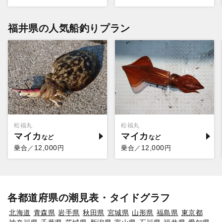
福井県の人気船釣りプラン
松福丸
松福丸
マイカ
マイカ
12,000
12,000
乗合／
円
乗合／
円
各都道府県の潮見表・タイドグラフ
北海道
青森県
岩手県
秋田県
宮城県
山形県
福島県
東京都