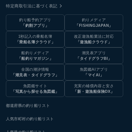
特定商取引法に基づく表記
釣り船予約アプリ
釣りメディア
「釣割アプリ」
「FISHINGJAPAN」
1秒記入の乗船名簿
改正遊漁船業法に対応
「乗船名簿クラウド」
「遊漁船クラウド」
船釣りメディア
潮見表アプリ
「船釣りマガジン」
「タイドグラフBI」
全国の潮汐情報
魚図鑑AIアプリ
「潮見表・タイドグラフ」
「マイAI」
魚図鑑サイト
充実の補償内容と安さ
「写真から探せる魚図鑑」
「新・遊漁船保険DX」
都道府県の釣り船リスト
人気市町村の釣り船リスト