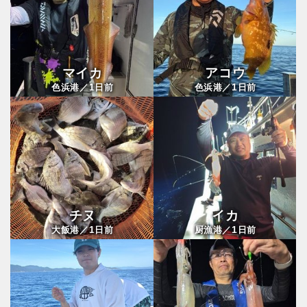
マイカ
アコウ
1
1
色浜港／
日前
色浜港／
日前
チヌ
イカ
1
1
大飯港／
日前
厨漁港／
日前