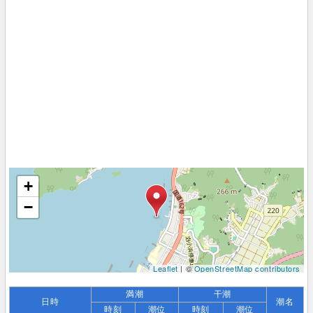
+
−
Leaflet
| ©
OpenStreetMap contributors
満潮
干潮
日時
潮名
時刻
潮位
時刻
潮位