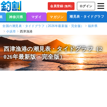
会員登録
ログイン
（無料）
潮見表・タイドグラフ
果
神奈川県
マダイ
マガジン
全国の潮見表・タイドグラフ（2026年最新版・完全版）
福井県
小浜市
西津漁港
西津漁港の潮見表
・タイドグラフ（2
026年最新版・完全版）