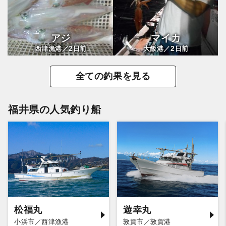
アジ
マイカ
2
2
西津漁港／
日前
大飯港／
日前
全ての釣果を見る
福井県の人気釣り船
松福丸
遊幸丸
小浜市／西津漁港
敦賀市／敦賀港