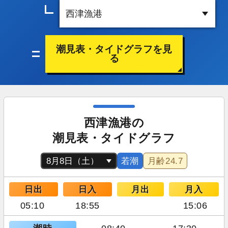
潮見表・タイドグラフを見
る
西津漁港の
潮見表・タイドグラフ
若潮
月齢
24.7
日出
日入
月出
月入
05:10
18:55
15:06