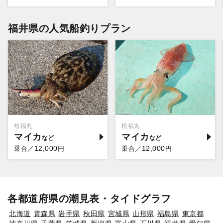
福井県の人気船釣りプラン
松福丸
松福丸
マイカ
マイカ
12,000
12,000
乗合／
円
乗合／
円
各都道府県の潮見表・タイドグラフ
北海道
青森県
岩手県
秋田県
宮城県
山形県
福島県
東京都