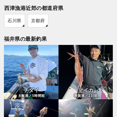
西津漁港近郊の都道府県
石川県
京都府
福井県の最新釣果
チダイ
マイカ
5
1
大飯港／
時間前
敦賀港／
日前