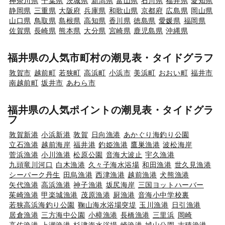
神奈川県
千葉県
茨城県
新潟県
富山県
石川県
福井県
愛知県
静岡県
三重県
大阪府
兵庫県
和歌山県
京都府
広島県
岡山県
山口県
鳥取県
島根県
高知県
香川県
徳島県
愛媛県
福岡県
佐賀県
長崎県
熊本県
大分県
宮崎県
鹿児島県
沖縄県
福井県の人気市町村の潮見表・タイドグラフ
敦賀市
越前町
若狭町
高浜町
小浜市
美浜町
おおい町
福井市
南越前町
坂井市
あわら市
福井県の人気ポイントの潮見表・タイドグラ
フ
敦賀新港
小浜新港
敦賀
日向漁港
あかぐり海釣り公園
立石漁港
越前海岸
福井港
釣姫漁港
鷹巣漁港
波松海岸
菅浜漁港
小川漁港
松原公園
音海大波止
宇久漁港
九頭竜川河口
白木漁港
久々子海水浴場
和田漁港
世久見漁港
シーパーク丹生
田烏漁港
西津漁港
越前漁港
犬熊漁港
矢代漁港
高浜漁港
神子漁港
坂尻海岸
三国ヨットハーバー
茱崎漁港
甲楽城漁港
茂原漁港
厨漁港
音海小中学校裏
若狭高浜海釣り公園
鞠山海水浴場突堤
玉川漁港
日引漁港
居倉漁港
三方海中公園
小樟漁港
長橋漁港
三里浜
岡崎
高佐漁港
上瀬漁港
杉津海水浴場
崎漁港
城山公園
志積漁港