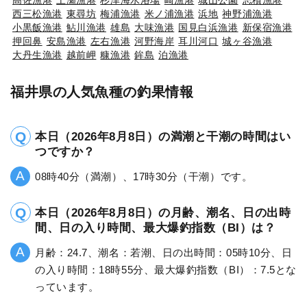
西三松漁港
東尋坊
梅浦漁港
米ノ浦漁港
浜地
神野浦漁港
小黒飯漁港
鮎川漁港
雄島
大味漁港
国見白浜漁港
新保宿漁港
押回鼻
安島漁港
左右漁港
河野海岸
耳川河口
城ヶ谷漁港
大丹生漁港
越前岬
糠漁港
鉾島
泊漁港
福井県の人気魚種の釣果情報
本日（2026年8月8日）の満潮と干潮の時間はい
つですか？
08時40分（満潮）、17時30分（干潮）です。
本日（2026年8月8日）の月齢、潮名、日の出時
間、日の入り時間、最大爆釣指数（BI）は？
月齢：24.7、潮名：若潮、日の出時間：05時10分、日
の入り時間：18時55分、最大爆釣指数（BI）：7.5とな
っています。