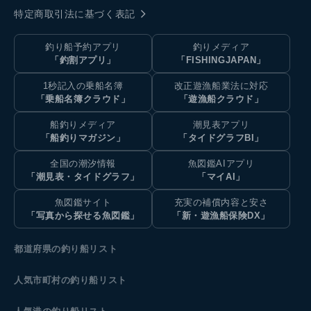
特定商取引法に基づく表記
釣り船予約アプリ
釣りメディア
「釣割アプリ」
「FISHINGJAPAN」
1秒記入の乗船名簿
改正遊漁船業法に対応
「乗船名簿クラウド」
「遊漁船クラウド」
船釣りメディア
潮見表アプリ
「船釣りマガジン」
「タイドグラフBI」
全国の潮汐情報
魚図鑑AIアプリ
「潮見表・タイドグラフ」
「マイAI」
魚図鑑サイト
充実の補償内容と安さ
「写真から探せる魚図鑑」
「新・遊漁船保険DX」
都道府県の釣り船リスト
人気市町村の釣り船リスト