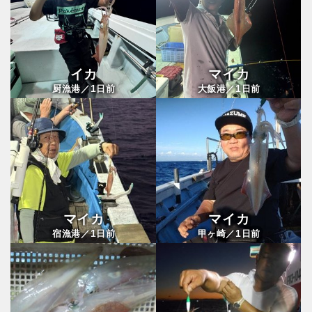
イカ
マイカ
1
1
厨漁港／
日前
大飯港／
日前
マイカ
マイカ
1
1
宿漁港／
日前
甲ヶ崎／
日前