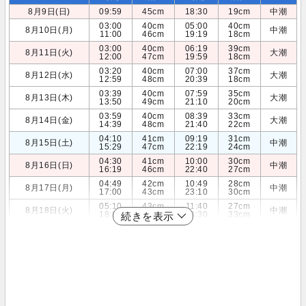
8月9日(日)
09:59
45cm
18:30
19cm
中潮
03:00
40cm
05:00
40cm
8月10日(月)
中潮
11:00
46cm
19:19
18cm
03:00
40cm
06:19
39cm
8月11日(火)
大潮
12:00
47cm
19:59
18cm
03:20
40cm
07:00
37cm
8月12日(水)
大潮
12:59
48cm
20:39
18cm
03:39
40cm
07:59
35cm
8月13日(木)
大潮
13:50
49cm
21:10
20cm
03:59
40cm
08:39
33cm
8月14日(金)
大潮
14:39
48cm
21:40
22cm
04:10
41cm
09:19
31cm
8月15日(土)
中潮
15:29
47cm
22:19
24cm
04:30
41cm
10:00
30cm
8月16日(日)
中潮
16:19
46cm
22:40
27cm
04:49
42cm
10:49
28cm
8月17日(月)
中潮
17:00
43cm
23:10
30cm
05:10
43cm
11:40
27cm
8月18日(火)
中潮
18:00
41cm
23:30
33cm
続きを表示