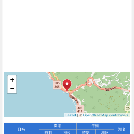
+
−
Leaflet
| ©
OpenStreetMap contributors
満潮
干潮
日時
潮名
時刻
潮位
時刻
潮位