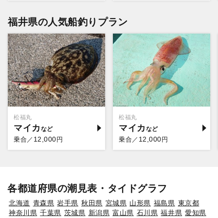
福井県の人気船釣りプラン
松福丸
松福丸
マイカ
マイカ
12,000
12,000
乗合／
円
乗合／
円
各都道府県の潮見表・タイドグラフ
北海道
青森県
岩手県
秋田県
宮城県
山形県
福島県
東京都
神奈川県
千葉県
茨城県
新潟県
富山県
石川県
福井県
愛知県