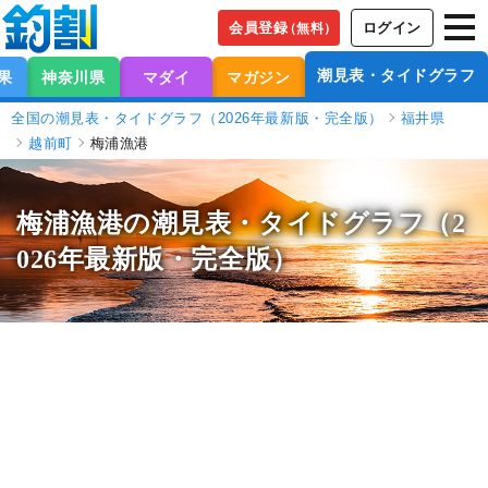
会員登録
ログイン
（無料）
潮見表・タイドグラフ
果
神奈川県
マダイ
マガジン
全国の潮見表・タイドグラフ（2026年最新版・完全版）
福井県
越前町
梅浦漁港
梅浦漁港の潮見表
・タイドグラフ（2
026年最新版・完全版）