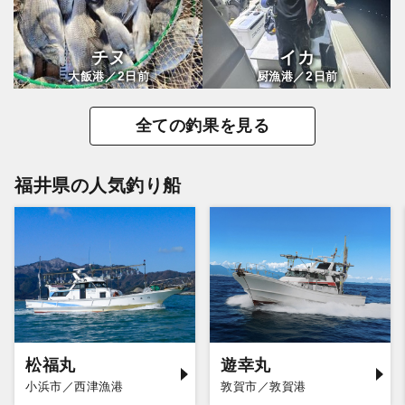
チヌ
イカ
2
2
大飯港／
日前
厨漁港／
日前
全ての釣果を見る
福井県の人気釣り船
松福丸
遊幸丸
小浜市／西津漁港
敦賀市／敦賀港