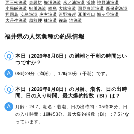
西三松漁港
東尋坊
梅浦漁港
米ノ浦漁港
浜地
神野浦漁港
小黒飯漁港
鮎川漁港
雄島
大味漁港
国見白浜漁港
新保宿漁港
押回鼻
安島漁港
左右漁港
河野海岸
耳川河口
城ヶ谷漁港
大丹生漁港
越前岬
糠漁港
鉾島
泊漁港
福井県の人気魚種の釣果情報
本日（2026年8月8日）の満潮と干潮の時間はい
つですか？
08時29分（満潮）、17時10分（干潮）です。
本日（2026年8月8日）の月齢、潮名、日の出時
間、日の入り時間、最大爆釣指数（BI）は？
月齢：24.7、潮名：若潮、日の出時間：05時08分、日
の入り時間：18時53分、最大爆釣指数（BI）：7.5とな
っています。