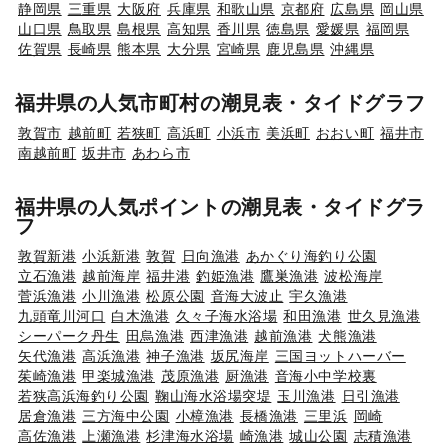
静岡県
三重県
大阪府
兵庫県
和歌山県
京都府
広島県
岡山県
山口県
鳥取県
島根県
高知県
香川県
徳島県
愛媛県
福岡県
佐賀県
長崎県
熊本県
大分県
宮崎県
鹿児島県
沖縄県
福井県の人気市町村の潮見表・タイドグラフ
敦賀市
越前町
若狭町
高浜町
小浜市
美浜町
おおい町
福井市
南越前町
坂井市
あわら市
福井県の人気ポイントの潮見表・タイドグラ
フ
敦賀新港
小浜新港
敦賀
日向漁港
あかぐり海釣り公園
立石漁港
越前海岸
福井港
釣姫漁港
鷹巣漁港
波松海岸
菅浜漁港
小川漁港
松原公園
音海大波止
宇久漁港
九頭竜川河口
白木漁港
久々子海水浴場
和田漁港
世久見漁港
シーパーク丹生
田烏漁港
西津漁港
越前漁港
犬熊漁港
矢代漁港
高浜漁港
神子漁港
坂尻海岸
三国ヨットハーバー
茱崎漁港
甲楽城漁港
茂原漁港
厨漁港
音海小中学校裏
若狭高浜海釣り公園
鞠山海水浴場突堤
玉川漁港
日引漁港
居倉漁港
三方海中公園
小樟漁港
長橋漁港
三里浜
岡崎
高佐漁港
上瀬漁港
杉津海水浴場
崎漁港
城山公園
志積漁港