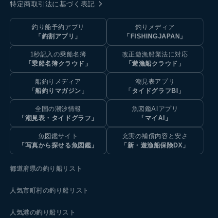
特定商取引法に基づく表記
釣り船予約アプリ
釣りメディア
「釣割アプリ」
「FISHINGJAPAN」
1秒記入の乗船名簿
改正遊漁船業法に対応
「乗船名簿クラウド」
「遊漁船クラウド」
船釣りメディア
潮見表アプリ
「船釣りマガジン」
「タイドグラフBI」
全国の潮汐情報
魚図鑑AIアプリ
「潮見表・タイドグラフ」
「マイAI」
魚図鑑サイト
充実の補償内容と安さ
「写真から探せる魚図鑑」
「新・遊漁船保険DX」
都道府県の釣り船リスト
人気市町村の釣り船リスト
人気港の釣り船リスト