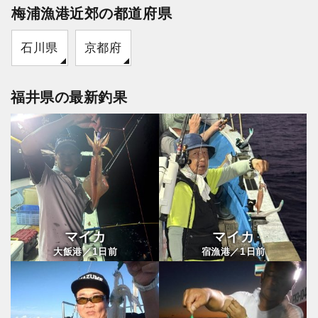
梅浦漁港近郊の都道府県
石川県
京都府
福井県の最新釣果
マイカ
マイカ
1
1
大飯港／
日前
宿漁港／
日前