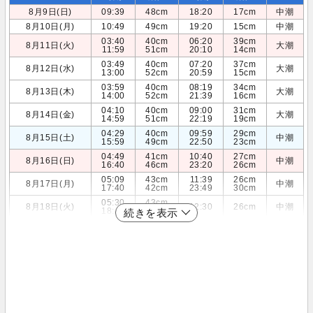
8月9日(日)
09:39
48cm
18:20
17cm
中潮
8月10日(月)
10:49
49cm
19:20
15cm
中潮
03:40
40cm
06:20
39cm
8月11日(火)
大潮
11:59
51cm
20:10
14cm
03:49
40cm
07:20
37cm
8月12日(水)
大潮
13:00
52cm
20:59
15cm
03:59
40cm
08:19
34cm
8月13日(木)
大潮
14:00
52cm
21:39
16cm
04:10
40cm
09:00
31cm
8月14日(金)
大潮
14:59
51cm
22:19
19cm
04:29
40cm
09:59
29cm
8月15日(土)
中潮
15:59
49cm
22:50
23cm
04:49
41cm
10:40
27cm
8月16日(日)
中潮
16:40
46cm
23:20
26cm
05:09
43cm
11:39
26cm
8月17日(月)
中潮
17:40
42cm
23:49
30cm
05:30
43cm
8月18日(火)
12:30
26cm
中潮
18:49
39cm
続きを表示