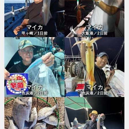
マイカ
マイカ
1
2
甲ヶ崎／
日前
大飯港／
日前
マイカ
マイカ
2
2
色浜港／
日前
色浜港／
日前