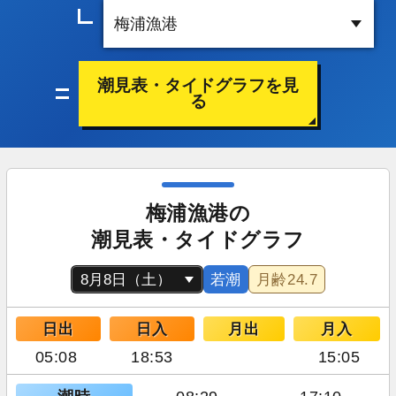
潮見表・タイドグラフを見
る
梅浦漁港の
潮見表・タイドグラフ
若潮
月齢
24.7
日出
日入
月出
月入
05:08
18:53
15:05