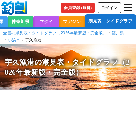
会員登録
ログイン
（無料）
潮見表・タイドグラフ
果
神奈川県
マダイ
マガジン
全国の潮見表・タイドグラフ（2026年最新版・完全版）
福井県
小浜市
宇久漁港
宇久漁港の潮見表
・タイドグラフ（2
026年最新版・完全版）