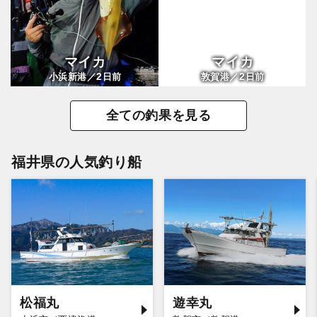
マイカ
マイカ
2
2
小浜新港／
日前
敦賀港／
日前
全ての釣果を見る
福井県の人気釣り船
松福丸
遊幸丸