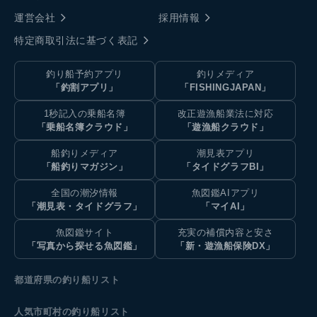
運営会社
採用情報
特定商取引法に基づく表記
釣り船予約アプリ
釣りメディア
「釣割アプリ」
「FISHINGJAPAN」
1秒記入の乗船名簿
改正遊漁船業法に対応
「乗船名簿クラウド」
「遊漁船クラウド」
船釣りメディア
潮見表アプリ
「船釣りマガジン」
「タイドグラフBI」
全国の潮汐情報
魚図鑑AIアプリ
「潮見表・タイドグラフ」
「マイAI」
魚図鑑サイト
充実の補償内容と安さ
「写真から探せる魚図鑑」
「新・遊漁船保険DX」
都道府県の釣り船リスト
人気市町村の釣り船リスト