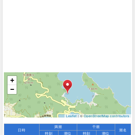
+
−
Leaflet
| ©
OpenStreetMap contributors
満潮
干潮
日時
潮名
時刻
潮位
時刻
潮位