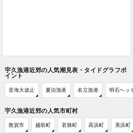
宇久漁港近郊の人気潮見表・タイドグラフポ
イント
音海大波止
夏泊漁港
名立漁港
明石ヘッ
宇久漁港近郊の人気市町村
敦賀市
越前町
若狭町
高浜町
美浜町