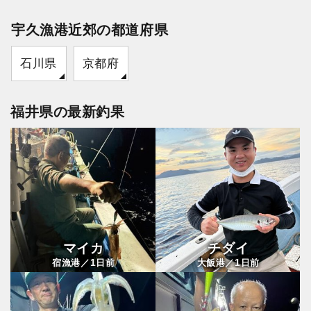
宇久漁港近郊の都道府県
石川県
京都府
福井県の最新釣果
マイカ
チダイ
1
1
宿漁港／
日前
大飯港／
日前