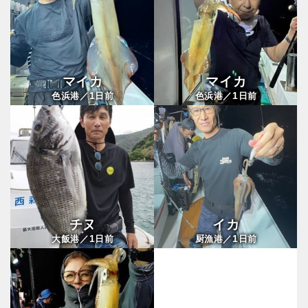
マイカ
マイカ
1
1
色浜港／
日前
色浜港／
日前
チヌ
イカ
1
1
大飯港／
日前
厨漁港／
日前