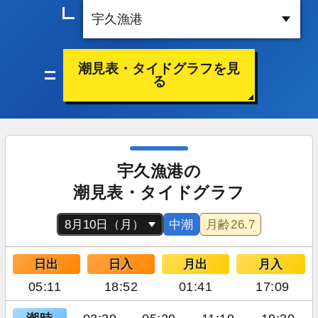
潮見表・タイドグラフを見
る
宇久漁港の
潮見表・タイドグラフ
中潮
月齢
26.7
日出
日入
月出
月入
05:11
18:52
01:41
17:09