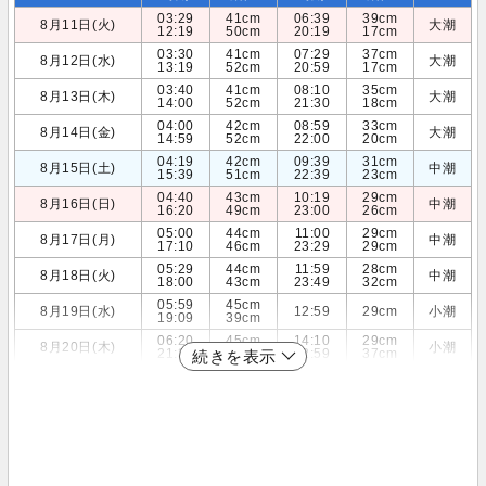
03:29
41cm
06:39
39cm
8月11日(火)
大潮
12:19
50cm
20:19
17cm
03:30
41cm
07:29
37cm
8月12日(水)
大潮
13:19
52cm
20:59
17cm
03:40
41cm
08:10
35cm
8月13日(木)
大潮
14:00
52cm
21:30
18cm
04:00
42cm
08:59
33cm
8月14日(金)
大潮
14:59
52cm
22:00
20cm
04:19
42cm
09:39
31cm
8月15日(土)
中潮
15:39
51cm
22:39
23cm
04:40
43cm
10:19
29cm
8月16日(日)
中潮
16:20
49cm
23:00
26cm
05:00
44cm
11:00
29cm
8月17日(月)
中潮
17:10
46cm
23:29
29cm
05:29
44cm
11:59
28cm
8月18日(火)
中潮
18:00
43cm
23:49
32cm
05:59
45cm
8月19日(水)
12:59
29cm
小潮
19:09
39cm
06:20
45cm
14:10
29cm
8月20日(木)
小潮
21:30
37cm
22:59
37cm
続きを表示