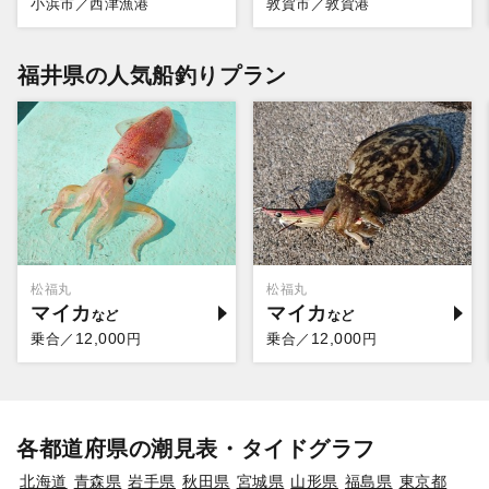
小浜市／西津漁港
敦賀市／敦賀港
福井県の人気船釣りプラン
松福丸
松福丸
マイカ
マイカ
12,000
12,000
乗合／
円
乗合／
円
各都道府県の潮見表・タイドグラフ
北海道
青森県
岩手県
秋田県
宮城県
山形県
福島県
東京都