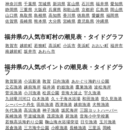
神奈川県
千葉県
茨城県
新潟県
富山県
石川県
福井県
愛知県
静岡県
三重県
大阪府
兵庫県
和歌山県
京都府
広島県
岡山県
山口県
鳥取県
島根県
高知県
香川県
徳島県
愛媛県
福岡県
佐賀県
長崎県
熊本県
大分県
宮崎県
鹿児島県
沖縄県
福井県の人気市町村の潮見表・タイドグラフ
敦賀市
越前町
若狭町
高浜町
小浜市
美浜町
おおい町
福井市
南越前町
坂井市
あわら市
福井県の人気ポイントの潮見表・タイドグラ
フ
敦賀新港
小浜新港
敦賀
日向漁港
あかぐり海釣り公園
立石漁港
越前海岸
福井港
釣姫漁港
鷹巣漁港
波松海岸
菅浜漁港
小川漁港
松原公園
音海大波止
宇久漁港
九頭竜川河口
白木漁港
久々子海水浴場
和田漁港
世久見漁港
シーパーク丹生
田烏漁港
西津漁港
越前漁港
犬熊漁港
矢代漁港
高浜漁港
神子漁港
坂尻海岸
三国ヨットハーバー
茱崎漁港
甲楽城漁港
茂原漁港
厨漁港
音海小中学校裏
若狭高浜海釣り公園
鞠山海水浴場突堤
日引漁港
玉川漁港
居倉漁港
三方海中公園
小樟漁港
長橋漁港
三里浜
岡崎