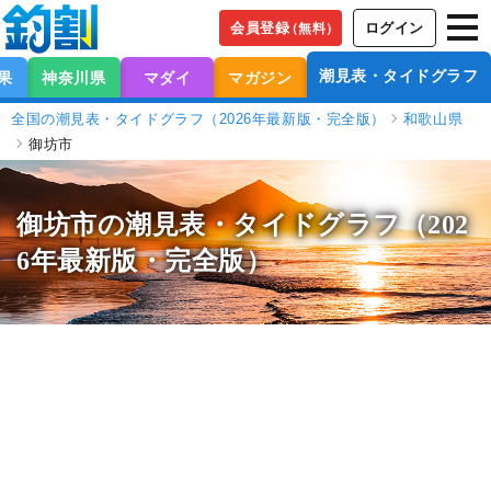
会員登録
ログイン
（無料）
潮見表・タイドグラフ
果
神奈川県
マダイ
マガジン
全国の潮見表・タイドグラフ（2026年最新版・完全版）
和歌山県
御坊市
御坊市の潮見表
・タイドグラフ（202
6年最新版・完全版）