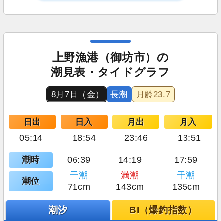
上野漁港（御坊市）の
潮見表・タイドグラフ
8月7日（金）
長潮
月齢
23.7
日出
日入
月出
月入
05:14
18:54
23:46
13:51
潮時
06:39
14:19
17:59
干潮
満潮
干潮
潮位
71cm
143cm
135cm
潮汐
BI（爆釣指数）