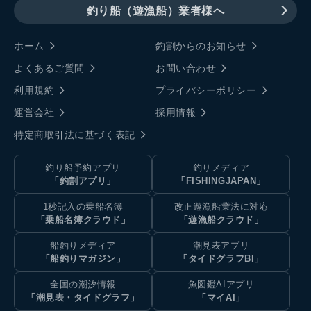
釣り船（遊漁船）業者様へ
ホーム
釣割からのお知らせ
よくあるご質問
お問い合わせ
利用規約
プライバシーポリシー
運営会社
採用情報
特定商取引法に基づく表記
釣り船予約アプリ
釣りメディア
「釣割アプリ」
「FISHINGJAPAN」
1秒記入の乗船名簿
改正遊漁船業法に対応
「乗船名簿クラウド」
「遊漁船クラウド」
船釣りメディア
潮見表アプリ
「船釣りマガジン」
「タイドグラフBI」
全国の潮汐情報
魚図鑑AIアプリ
「潮見表・タイドグラフ」
「マイAI」