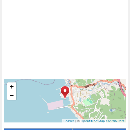
+
−
Leaflet
| ©
OpenStreetMap contributors