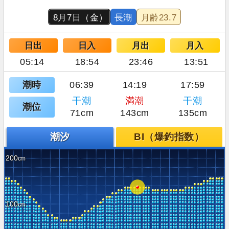
8月7日（金）
長潮
月齢
23.7
日出
日入
月出
月入
05:14
18:54
23:46
13:51
潮時
06:39
14:19
17:59
干潮
満潮
干潮
潮位
71cm
143cm
135cm
潮汐
BI（爆釣指数）
200
100