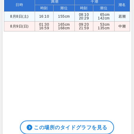
満潮
干潮
日時
潮名
時刻
潮位
時刻
潮位
08:10
65cm
8月8日(土)
16:10
155cm
若潮
20:29
142cm
01:30
165cm
09:20
53cm
8月9日(日)
中潮
16:59
168cm
21:59
135cm
この場所のタイドグラフを見る