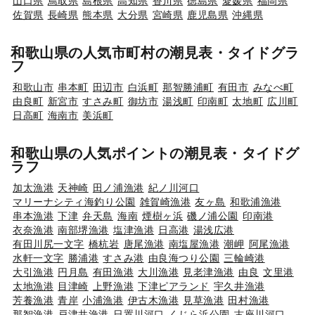
山口県
鳥取県
島根県
高知県
香川県
徳島県
愛媛県
福岡県
佐賀県
長崎県
熊本県
大分県
宮崎県
鹿児島県
沖縄県
和歌山県の人気市町村の潮見表・タイドグラ
フ
和歌山市
串本町
田辺市
白浜町
那智勝浦町
有田市
みなべ町
由良町
新宮市
すさみ町
御坊市
湯浅町
印南町
太地町
広川町
日高町
海南市
美浜町
和歌山県の人気ポイントの潮見表・タイドグ
ラフ
加太漁港
天神崎
田ノ浦漁港
紀ノ川河口
マリーナシティ海釣り公園
雑賀崎漁港
友ヶ島
和歌浦漁港
串本漁港
下津
弁天島
海南
煙樹ヶ浜
磯ノ浦公園
印南港
衣奈漁港
南部堺漁港
塩津漁港
日高港
湯浅広港
有田川尻一文字
橋杭岩
唐尾漁港
南塩屋漁港
潮岬
阿尾漁港
水軒一文字
勝浦港
すさみ港
由良海つり公園
三輪崎港
大引漁港
円月島
有田漁港
大川漁港
見老津漁港
由良
文里港
太地漁港
目津崎
上野漁港
下津ピアランド
宇久井漁港
芳養漁港
青岸
小浦漁港
伊古木漁港
見草漁港
田村漁港
那智漁港
戸津井漁港
日置川河口
くじら浜公園
古座川河口