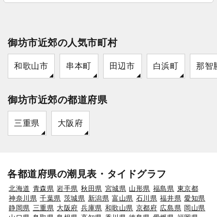
御坊市近郊の人気市町村
和歌山市
串本町
田辺市
白浜町
那智
御坊市近郊の都道府県
三重県
大阪府
各都道府県の潮見表・タイドグラフ
北海道
青森県
岩手県
秋田県
宮城県
山形県
福島県
東京都
神奈川県
千葉県
茨城県
新潟県
富山県
石川県
福井県
愛知県
静岡県
三重県
大阪府
兵庫県
和歌山県
京都府
広島県
岡山県