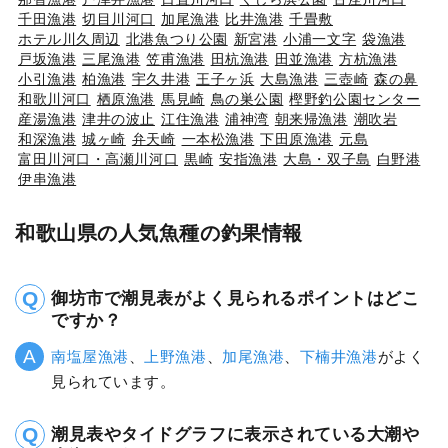
千田漁港
切目川河口
加尾漁港
比井漁港
千畳敷
ホテル川久周辺
北港魚つり公園
新宮港
小浦一文字
袋漁港
戸坂漁港
三尾漁港
笠甫漁港
田杭漁港
田並漁港
方杭漁港
小引漁港
柏漁港
宇久井港
王子ヶ浜
大島漁港
三壺崎
森の鼻
和歌川河口
栖原漁港
馬見崎
鳥の巣公園
樫野釣公園センター
産湯漁港
津井の波止
江住漁港
浦神湾
朝来帰漁港
潮吹岩
和深漁港
城ヶ崎
弁天崎
一本松漁港
下田原漁港
元島
富田川河口・高瀬川河口
黒崎
安指漁港
大島・双子島
白野港
伊串漁港
和歌山県の人気魚種の釣果情報
御坊市で潮見表がよく見られるポイントはどこ
ですか？
南塩屋漁港
、
上野漁港
、
加尾漁港
、
下楠井漁港
がよく
見られています。
潮見表やタイドグラフに表示されている大潮や