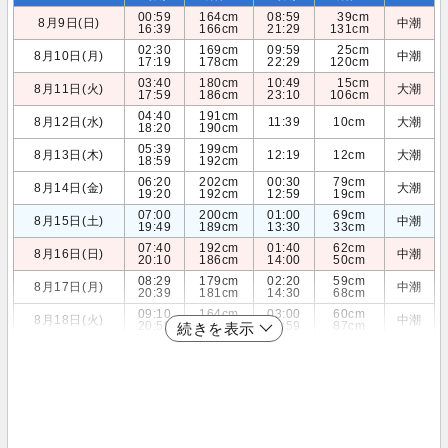
00:59
164cm
08:59
39cm
8月9日(日)
中潮
16:39
166cm
21:29
131cm
02:30
169cm
09:59
25cm
8月10日(月)
中潮
17:19
178cm
22:29
120cm
03:40
180cm
10:49
15cm
8月11日(火)
大潮
17:59
186cm
23:10
106cm
04:40
191cm
8月12日(水)
11:39
10cm
大潮
18:20
190cm
05:39
199cm
8月13日(木)
12:19
12cm
大潮
18:59
192cm
06:20
202cm
00:30
79cm
8月14日(金)
大潮
19:20
192cm
12:59
19cm
07:00
200cm
01:00
69cm
8月15日(土)
中潮
19:49
189cm
13:30
33cm
07:40
192cm
01:40
62cm
8月16日(日)
中潮
20:10
186cm
14:00
50cm
08:29
179cm
02:20
59cm
8月17日(月)
中潮
20:39
181cm
14:30
68cm
09:10
164cm
03:00
60cm
8月18日(火)
中潮
20:59
176cm
14:59
87cm
続きを表示