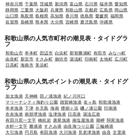
神奈川県
千葉県
茨城県
新潟県
富山県
石川県
福井県
愛知県
静岡県
三重県
大阪府
兵庫県
和歌山県
京都府
広島県
岡山県
山口県
鳥取県
島根県
高知県
香川県
徳島県
愛媛県
福岡県
佐賀県
長崎県
熊本県
大分県
宮崎県
鹿児島県
沖縄県
和歌山県の人気市町村の潮見表・タイドグラ
フ
和歌山市
串本町
田辺市
白浜町
那智勝浦町
有田市
みなべ町
由良町
新宮市
すさみ町
御坊市
湯浅町
印南町
太地町
広川町
日高町
海南市
美浜町
和歌山県の人気ポイントの潮見表・タイドグ
ラフ
加太漁港
天神崎
田ノ浦漁港
紀ノ川河口
マリーナシティ海釣り公園
雑賀崎漁港
友ヶ島
和歌浦漁港
串本漁港
下津
弁天島
海南
煙樹ヶ浜
磯ノ浦公園
印南港
衣奈漁港
南部堺漁港
塩津漁港
日高港
湯浅広港
有田川尻一文字
橋杭岩
唐尾漁港
南塩屋漁港
潮岬
阿尾漁港
水軒一文字
勝浦港
すさみ港
由良海つり公園
三輪崎港
大引漁港
円月島
有田漁港
大川漁港
見老津漁港
由良
文里港