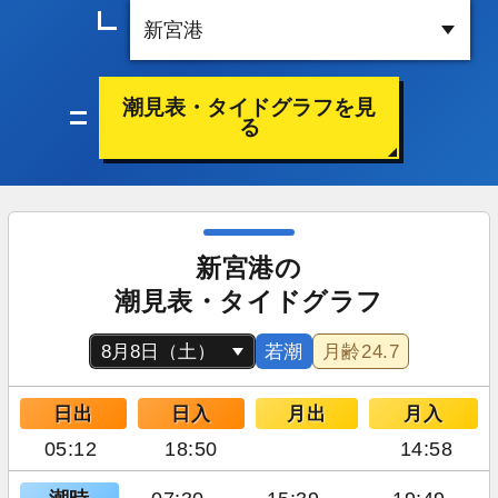
潮見表・タイドグラフを見
る
新宮港の
潮見表・タイドグラフ
若潮
月齢
24.7
日出
日入
月出
月入
05:12
18:50
14:58