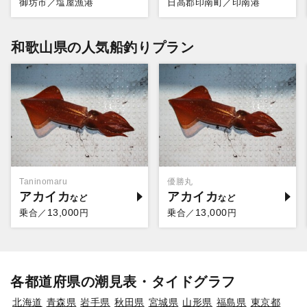
御坊市／塩屋漁港
日高郡印南町／印南港
和歌山県の人気船釣りプラン
Taninomaru
優勝丸
アカイカ
アカイカ
13,000
13,000
乗合／
円
乗合／
円
各都道府県の潮見表・タイドグラフ
北海道
青森県
岩手県
秋田県
宮城県
山形県
福島県
東京都