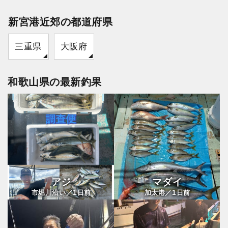
新宮港近郊の都道府県
三重県
大阪府
和歌山県の最新釣果
アジ
マダイ
1
1
市堀川沿い／
日前
加太港／
日前