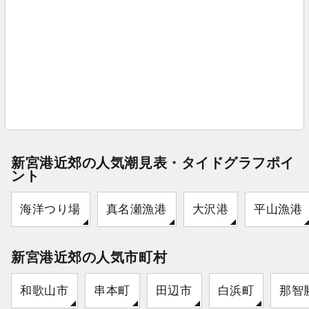
新宮港近郊の人気潮見表・タイドグラフポイ
ント
海洋つり場
真名瀬漁港
大沢港
平山漁港
新宮港近郊の人気市町村
和歌山市
串本町
田辺市
白浜町
那智