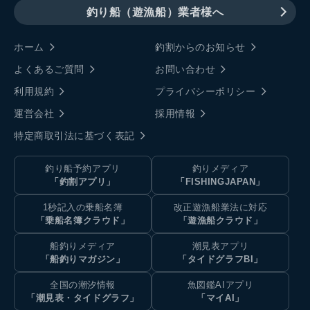
釣り船（遊漁船）業者様へ
ホーム
釣割からのお知らせ
よくあるご質問
お問い合わせ
利用規約
プライバシーポリシー
運営会社
採用情報
特定商取引法に基づく表記
釣り船予約アプリ
釣りメディア
「釣割アプリ」
「FISHINGJAPAN」
1秒記入の乗船名簿
改正遊漁船業法に対応
「乗船名簿クラウド」
「遊漁船クラウド」
船釣りメディア
潮見表アプリ
「船釣りマガジン」
「タイドグラフBI」
全国の潮汐情報
魚図鑑AIアプリ
「潮見表・タイドグラフ」
「マイAI」