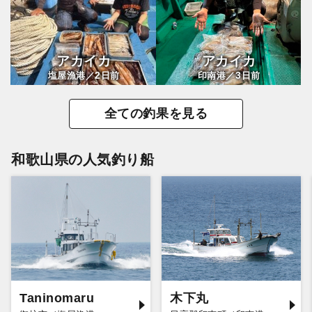
アカイカ
アカイカ
2
3
塩屋漁港／
日前
印南港／
日前
全ての釣果を見る
和歌山県の人気釣り船
Taninomaru
木下丸