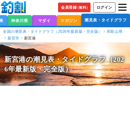
会員登録
ログイン
（無料）
潮見表・タイドグラフ
果
神奈川県
マダイ
マガジン
全国の潮見表・タイドグラフ（2026年最新版・完全版）
和歌山県
新宮市
新宮港
新宮港の潮見表
・タイドグラフ（202
6年最新版・完全版）