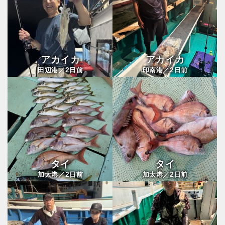
アカイカ
アカイカ
2
2
田辺港／
日前
印南港／
日前
タイ
タイ
2
2
加太港／
日前
加太港／
日前