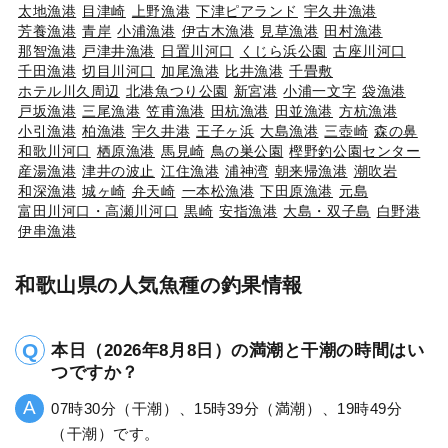
太地漁港
目津崎
上野漁港
下津ピアランド
宇久井漁港
芳養漁港
青岸
小浦漁港
伊古木漁港
見草漁港
田村漁港
那智漁港
戸津井漁港
日置川河口
くじら浜公園
古座川河口
千田漁港
切目川河口
加尾漁港
比井漁港
千畳敷
ホテル川久周辺
北港魚つり公園
新宮港
小浦一文字
袋漁港
戸坂漁港
三尾漁港
笠甫漁港
田杭漁港
田並漁港
方杭漁港
小引漁港
柏漁港
宇久井港
王子ヶ浜
大島漁港
三壺崎
森の鼻
和歌川河口
栖原漁港
馬見崎
鳥の巣公園
樫野釣公園センター
産湯漁港
津井の波止
江住漁港
浦神湾
朝来帰漁港
潮吹岩
和深漁港
城ヶ崎
弁天崎
一本松漁港
下田原漁港
元島
富田川河口・高瀬川河口
黒崎
安指漁港
大島・双子島
白野港
伊串漁港
和歌山県の人気魚種の釣果情報
本日（2026年8月8日）の満潮と干潮の時間はい
つですか？
07時30分（干潮）、15時39分（満潮）、19時49分
（干潮）です。