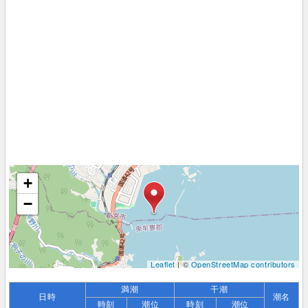
+
−
Leaflet
| ©
OpenStreetMap contributors
満潮
干潮
日時
潮名
時刻
潮位
時刻
潮位