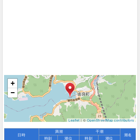
+
−
Leaflet
| ©
OpenStreetMap contributors
満潮
干潮
日時
潮名
時刻
潮位
時刻
潮位