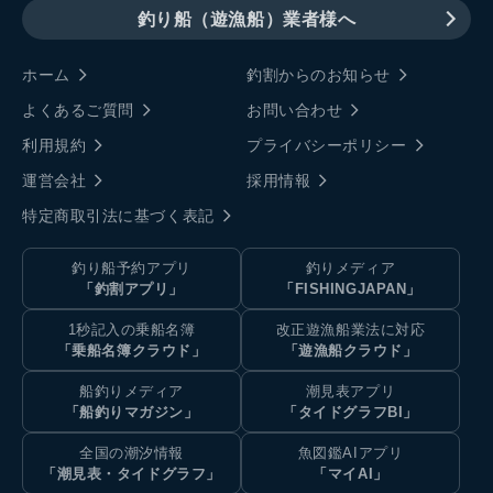
釣り船（遊漁船）業者様へ
ホーム
釣割からのお知らせ
よくあるご質問
お問い合わせ
利用規約
プライバシーポリシー
運営会社
採用情報
特定商取引法に基づく表記
釣り船予約アプリ
釣りメディア
「釣割アプリ」
「FISHINGJAPAN」
1秒記入の乗船名簿
改正遊漁船業法に対応
「乗船名簿クラウド」
「遊漁船クラウド」
船釣りメディア
潮見表アプリ
「船釣りマガジン」
「タイドグラフBI」
全国の潮汐情報
魚図鑑AIアプリ
「潮見表・タイドグラフ」
「マイAI」