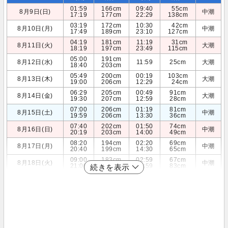
01:59
166cm
09:40
55cm
8月9日(日)
中潮
17:19
177cm
22:29
138cm
03:19
172cm
10:30
42cm
8月10日(月)
中潮
17:49
189cm
23:10
127cm
04:19
181cm
11:19
31cm
8月11日(火)
大潮
18:19
197cm
23:49
115cm
05:00
191cm
8月12日(水)
11:59
25cm
大潮
18:40
203cm
05:49
200cm
00:19
103cm
8月13日(木)
大潮
19:00
206cm
12:29
24cm
06:29
205cm
00:49
91cm
8月14日(金)
大潮
19:30
207cm
12:59
28cm
07:00
206cm
01:19
81cm
8月15日(土)
中潮
19:59
206cm
13:30
36cm
07:40
202cm
01:50
74cm
8月16日(日)
中潮
20:19
203cm
14:00
49cm
08:20
194cm
02:20
69cm
8月17日(月)
中潮
20:40
199cm
14:30
65cm
09:00
183cm
02:59
67cm
8月18日(火)
中潮
21:00
193cm
14:59
83cm
続きを表示