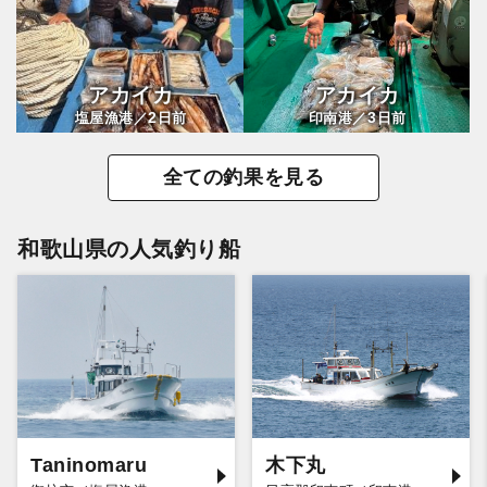
アカイカ
アカイカ
2
3
塩屋漁港／
日前
印南港／
日前
全ての釣果を見る
和歌山県の人気釣り船
Taninomaru
木下丸