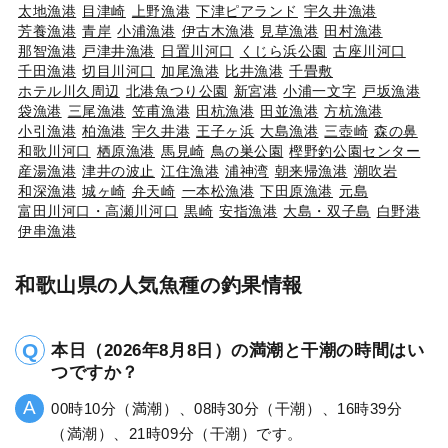
太地漁港
目津崎
上野漁港
下津ピアランド
宇久井漁港
芳養漁港
青岸
小浦漁港
伊古木漁港
見草漁港
田村漁港
那智漁港
戸津井漁港
日置川河口
くじら浜公園
古座川河口
千田漁港
切目川河口
加尾漁港
比井漁港
千畳敷
ホテル川久周辺
北港魚つり公園
新宮港
小浦一文字
戸坂漁港
袋漁港
三尾漁港
笠甫漁港
田杭漁港
田並漁港
方杭漁港
小引漁港
柏漁港
宇久井港
王子ヶ浜
大島漁港
三壺崎
森の鼻
和歌川河口
栖原漁港
馬見崎
鳥の巣公園
樫野釣公園センター
産湯漁港
津井の波止
江住漁港
浦神湾
朝来帰漁港
潮吹岩
和深漁港
城ヶ崎
弁天崎
一本松漁港
下田原漁港
元島
富田川河口・高瀬川河口
黒崎
安指漁港
大島・双子島
白野港
伊串漁港
和歌山県の人気魚種の釣果情報
本日（2026年8月8日）の満潮と干潮の時間はい
つですか？
00時10分（満潮）、08時30分（干潮）、16時39分
（満潮）、21時09分（干潮）です。