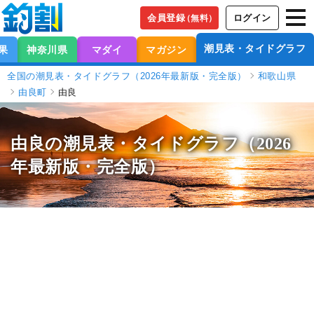
会員登録
ログイン
（無料）
潮見表・タイドグラフ
果
神奈川県
マダイ
マガジン
全国の潮見表・タイドグラフ（2026年最新版・完全版）
和歌山県
由良町
由良
由良の潮見表
・タイドグラフ（2026
年最新版・完全版）