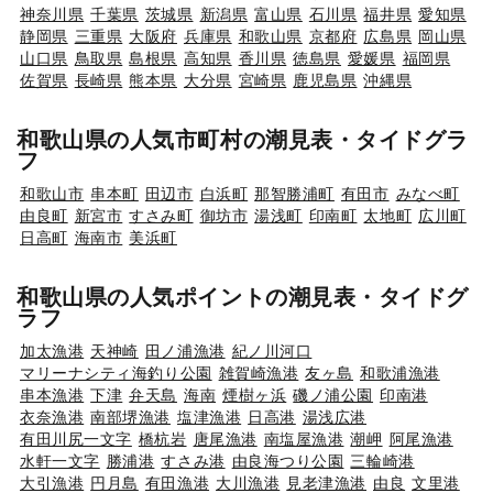
神奈川県
千葉県
茨城県
新潟県
富山県
石川県
福井県
愛知県
静岡県
三重県
大阪府
兵庫県
和歌山県
京都府
広島県
岡山県
山口県
鳥取県
島根県
高知県
香川県
徳島県
愛媛県
福岡県
佐賀県
長崎県
熊本県
大分県
宮崎県
鹿児島県
沖縄県
和歌山県の人気市町村の潮見表・タイドグラ
フ
和歌山市
串本町
田辺市
白浜町
那智勝浦町
有田市
みなべ町
由良町
新宮市
すさみ町
御坊市
湯浅町
印南町
太地町
広川町
日高町
海南市
美浜町
和歌山県の人気ポイントの潮見表・タイドグ
ラフ
加太漁港
天神崎
田ノ浦漁港
紀ノ川河口
マリーナシティ海釣り公園
雑賀崎漁港
友ヶ島
和歌浦漁港
串本漁港
下津
弁天島
海南
煙樹ヶ浜
磯ノ浦公園
印南港
衣奈漁港
南部堺漁港
塩津漁港
日高港
湯浅広港
有田川尻一文字
橋杭岩
唐尾漁港
南塩屋漁港
潮岬
阿尾漁港
水軒一文字
勝浦港
すさみ港
由良海つり公園
三輪崎港
大引漁港
円月島
有田漁港
大川漁港
見老津漁港
由良
文里港