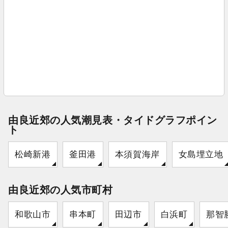
由良近郊の人気潮見表・タイドグラフポイン
ト
松崎新港
釜田港
本須賀海岸
女島埋立地
由良近郊の人気市町村
和歌山市
串本町
田辺市
白浜町
那智