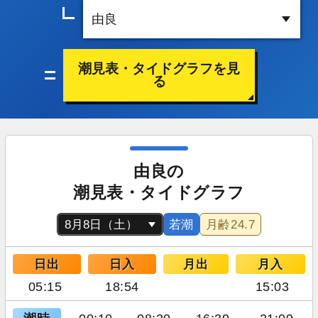
潮見表・タイドグラフを見
る
由良の
潮見表・タイドグラフ
若潮
月齢
24.7
日出
日入
月出
月入
05:15
18:54
15:03