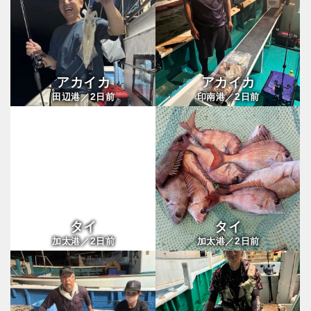
アカイカ
アカイカ
2
2
田辺港／
日前
印南港／
日前
タイ
タイ
2
2
加太港／
日前
加太港／
日前