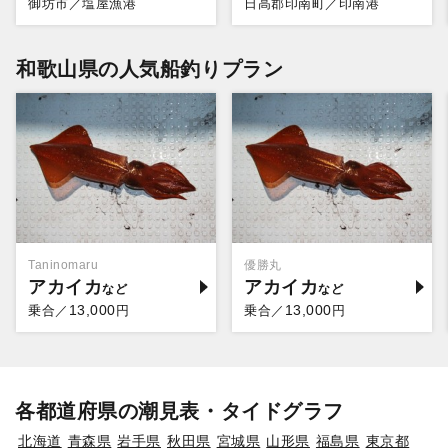
御坊市／塩屋漁港
日高郡印南町／印南港
和歌山県の人気船釣りプラン
Taninomaru
優勝丸
アカイカ
アカイカ
13,000
13,000
乗合／
円
乗合／
円
各都道府県の潮見表・タイドグラフ
北海道
青森県
岩手県
秋田県
宮城県
山形県
福島県
東京都