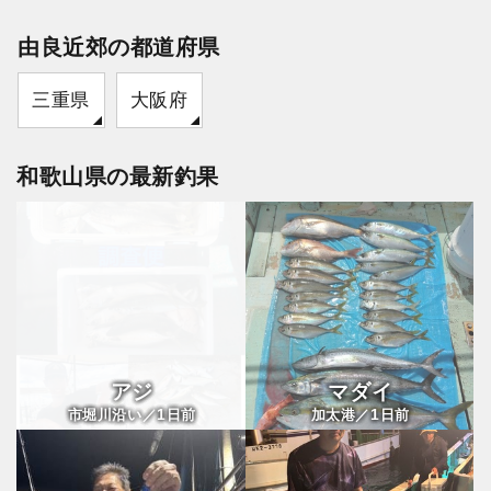
由良近郊の都道府県
三重県
大阪府
和歌山県の最新釣果
アジ
マダイ
1
1
市堀川沿い／
日前
加太港／
日前