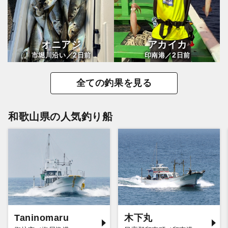
オニアジ
アカイカ
2
2
市堀川沿い／
日前
印南港／
日前
全ての釣果を見る
和歌山県の人気釣り船
Taninomaru
木下丸