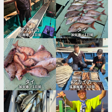
アカイカ
タイ
1
1
印南港／
日前
加太港／
日前
タイ
アカイカ
1
1
加太港／
日前
塩屋漁港／
日前