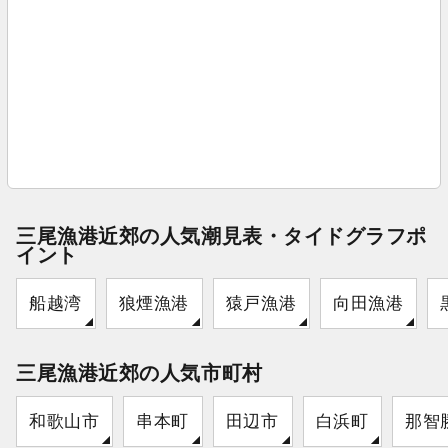
三尾漁港近郊の人気潮見表・タイドグラフポ
イント
船越湾
狼煙漁港
猿戸漁港
向田漁港
三尾漁港近郊の人気市町村
和歌山市
串本町
田辺市
白浜町
那智