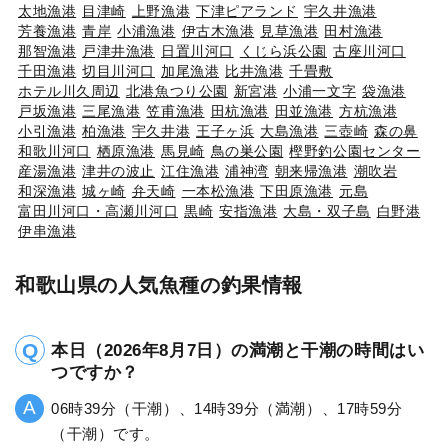
太地漁港
目津崎
上野漁港
下津ピアランド
宇久井漁港
芳養漁港
青岸
小浦漁港
伊古木漁港
見草漁港
田村漁港
那智漁港
戸津井漁港
日置川河口
くじら浜公園
古座川河口
千田漁港
切目川河口
加尾漁港
比井漁港
千畳敷
ホテル川久周辺
北港魚つり公園
新宮港
小浦一文字
袋漁港
戸坂漁港
三尾漁港
笠甫漁港
田杭漁港
田並漁港
方杭漁港
小引漁港
柏漁港
宇久井港
王子ヶ浜
大島漁港
三壺崎
森の鼻
和歌川河口
栖原漁港
馬見崎
鳥の巣公園
樫野釣公園センター
産湯漁港
津井の波止
江住漁港
浦神湾
朝来帰漁港
潮吹岩
和深漁港
城ヶ崎
弁天崎
一本松漁港
下田原漁港
元島
富田川河口・高瀬川河口
黒崎
安指漁港
大島・双子島
白野港
伊串漁港
和歌山県の人気魚種の釣果情報
本日（2026年8月7日）の満潮と干潮の時間はい
つですか？
06時39分（干潮）、14時39分（満潮）、17時59分
（干潮）です。