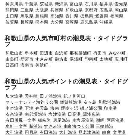
神奈川県
千葉県
茨城県
新潟県
富山県
石川県
福井県
愛知県
静岡県
三重県
大阪府
兵庫県
和歌山県
京都府
広島県
岡山県
山口県
鳥取県
島根県
高知県
香川県
徳島県
愛媛県
福岡県
佐賀県
長崎県
熊本県
大分県
宮崎県
鹿児島県
沖縄県
和歌山県の人気市町村の潮見表・タイドグラ
フ
和歌山市
串本町
田辺市
白浜町
那智勝浦町
有田市
みなべ町
由良町
新宮市
すさみ町
御坊市
湯浅町
印南町
太地町
広川町
日高町
海南市
美浜町
和歌山県の人気ポイントの潮見表・タイドグ
ラフ
加太漁港
天神崎
田ノ浦漁港
紀ノ川河口
マリーナシティ海釣り公園
雑賀崎漁港
友ヶ島
和歌浦漁港
串本漁港
下津
弁天島
海南
煙樹ヶ浜
磯ノ浦公園
印南港
衣奈漁港
南部堺漁港
塩津漁港
日高港
湯浅広港
有田川尻一文字
橋杭岩
唐尾漁港
南塩屋漁港
潮岬
阿尾漁港
水軒一文字
勝浦港
すさみ港
由良海つり公園
三輪崎港
大引漁港
円月島
有田漁港
大川漁港
見老津漁港
由良
文里港