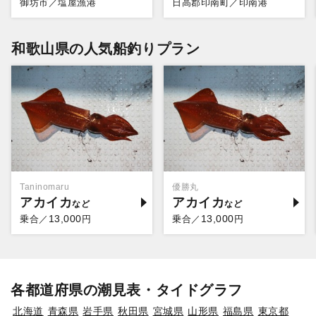
御坊市／塩屋漁港
日高郡印南町／印南港
和歌山県の人気船釣りプラン
Taninomaru
優勝丸
アカイカ
アカイカ
13,000
13,000
乗合／
円
乗合／
円
各都道府県の潮見表・タイドグラフ
北海道
青森県
岩手県
秋田県
宮城県
山形県
福島県
東京都