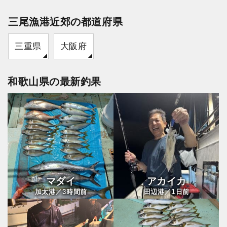
三尾漁港近郊の都道府県
三重県
大阪府
和歌山県の最新釣果
マダイ
アカイカ
3
1
加太港／
時間前
田辺港／
日前