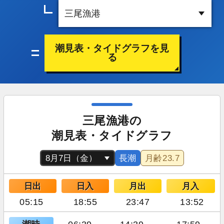
潮見表・タイドグラフを見
る
三尾漁港の
潮見表・タイドグラフ
長潮
月齢
23.7
日出
日入
月出
月入
05:15
18:55
23:47
13:52