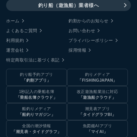
釣り船（遊漁船）業者様へ
ホーム
釣割からのお知らせ
よくあるご質問
お問い合わせ
利用規約
プライバシーポリシー
運営会社
採用情報
特定商取引法に基づく表記
釣り船予約アプリ
釣りメディア
「釣割アプリ」
「FISHINGJAPAN」
1秒記入の乗船名簿
改正遊漁船業法に対応
「乗船名簿クラウド」
「遊漁船クラウド」
船釣りメディア
潮見表アプリ
「船釣りマガジン」
「タイドグラフBI」
全国の潮汐情報
魚図鑑AIアプリ
「潮見表・タイドグラフ」
「マイAI」