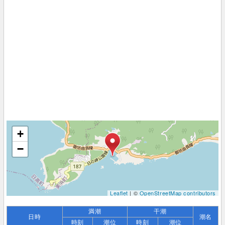
+
−
Leaflet
| ©
OpenStreetMap contributors
満潮
干潮
日時
潮名
時刻
潮位
時刻
潮位