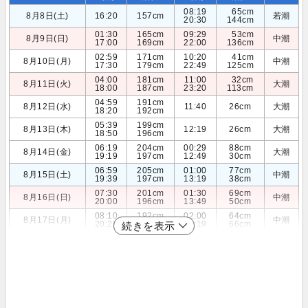
08:19
65cm
8月8日(土)
16:20
157cm
若潮
20:30
144cm
01:30
165cm
09:29
53cm
8月9日(日)
中潮
17:00
169cm
22:00
136cm
02:59
171cm
10:20
41cm
8月10日(月)
中潮
17:30
179cm
22:49
125cm
04:00
181cm
11:00
32cm
8月11日(火)
大潮
18:00
187cm
23:20
113cm
04:59
191cm
8月12日(水)
11:40
26cm
大潮
18:20
192cm
05:39
199cm
8月13日(木)
12:19
26cm
大潮
18:50
196cm
06:19
204cm
00:29
88cm
8月14日(金)
大潮
19:19
197cm
12:49
30cm
06:59
205cm
01:00
77cm
8月15日(土)
中潮
19:39
197cm
13:19
38cm
07:30
201cm
01:30
69cm
8月16日(日)
中潮
20:00
196cm
13:49
50cm
08:10
192cm
02:00
64cm
8月17日(月)
中潮
20:29
193cm
14:19
66cm
続きを表示