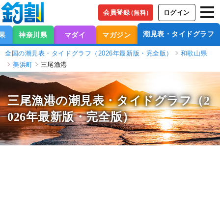
会員登録
ログイン
（無料）
潮見表・タイドグラフ
果
神奈川県
マダイ
マガジン
全国の潮見表・タイドグラフ（2026年最新版・完全版）
和歌山県
美浜町
三尾漁港
三尾漁港の潮見表
・タイドグラフ（2
026年最新版・完全版）