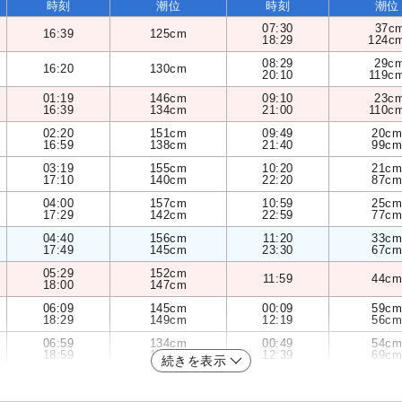
時刻
潮位
時刻
潮位
07:30
37c
16:39
125cm
18:29
124c
08:29
29c
16:20
130cm
20:10
119c
01:19
146cm
09:10
23c
16:39
134cm
21:00
110c
02:20
151cm
09:49
20cm
16:59
138cm
21:40
99cm
03:19
155cm
10:20
21cm
17:10
140cm
22:20
87cm
04:00
157cm
10:59
25cm
17:29
142cm
22:59
77cm
04:40
156cm
11:20
33cm
17:49
145cm
23:30
67cm
05:29
152cm
11:59
44cm
18:00
147cm
06:09
145cm
00:09
59cm
18:29
149cm
12:19
56cm
06:59
134cm
00:49
54cm
18:59
150cm
12:39
69cm
続きを表示