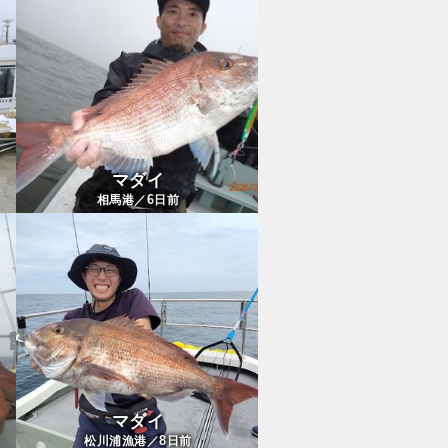
マダイ
6
相馬港／
日前
マダイ
8
松川浦漁港／
日前