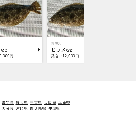
新和丸
メ
ヒラメ
2,000
12,000
円
乗合／
円
愛知県
静岡県
三重県
大阪府
兵庫県
大分県
宮崎県
鹿児島県
沖縄県