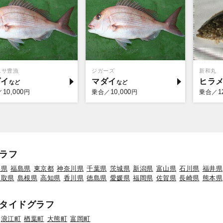
エサ豊漁
ジガーズ
新和丸
ダイ
マダイ
ヒラ
10,000
10,000
1
／
円
乗合／
円
乗合／
ラフ
形県
福島県
東京都
神奈川県
千葉県
茨城県
新潟県
富山県
石川県
福井県
鳥取県
島根県
高知県
香川県
徳島県
愛媛県
福岡県
佐賀県
長崎県
熊本県
タイドグラフ
浪江町
楢葉町
大熊町
富岡町