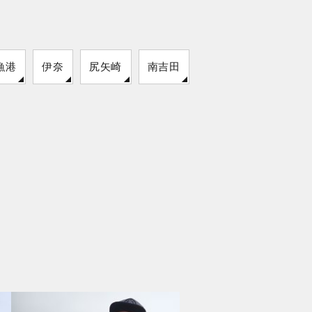
漁港
伊奈
尻矢崎
南吉田