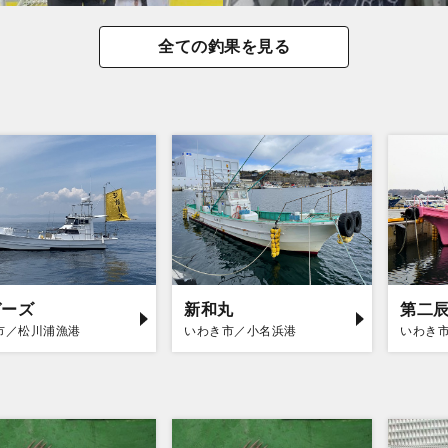
全ての釣果を見る
ガーズ
新和丸
第二
市／松川浦漁港
いわき市／小名浜港
いわき