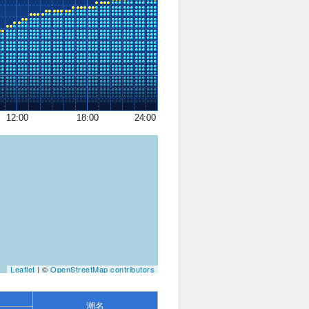
12:00
18:00
24:00
Leaflet
| ©
OpenStreetMap contributors
潮名