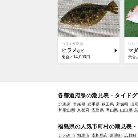
つりエサ豊漁
つり
ヒラメ
マ
14,000
乗合／
円
乗合
各都道府県の潮見表・タイドグ
北海道
青森県
岩手県
秋田県
宮城県
山
和歌山県
京都府
広島県
岡山県
山口県
福島県の人気市町村の潮見表・
いわき市
相馬市
南相馬市
新地町
広野町