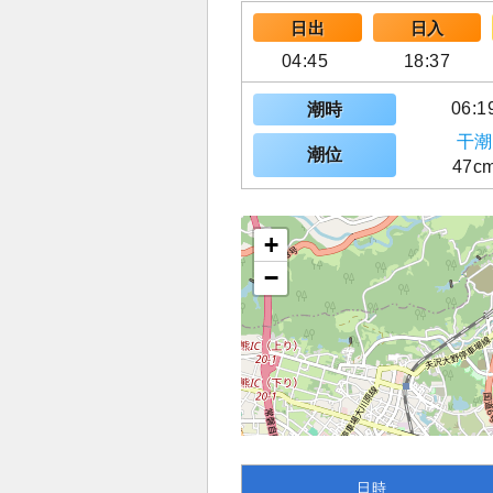
日出
日入
04:45
18:37
06:1
潮時
干潮
潮位
47c
+
−
日時