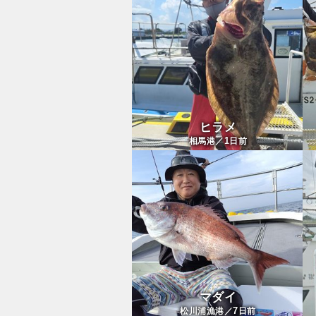
ヒラメ
1
相馬港／
日前
マダイ
7
松川浦漁港／
日前