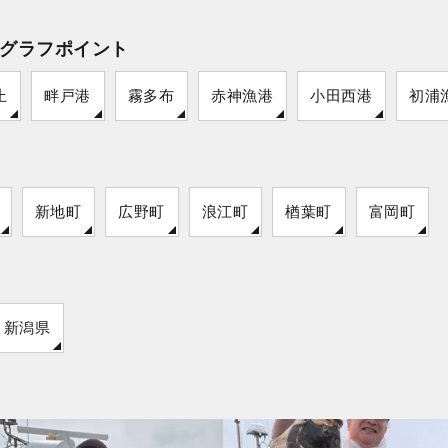
グラフポイント
止
畔戸港
霧多布
赤神漁港
小田西港
初浦
新地町
広野町
浪江町
楢葉町
富岡町
新潟県