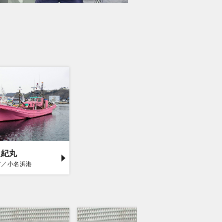
辰紀丸
市／小名浜港