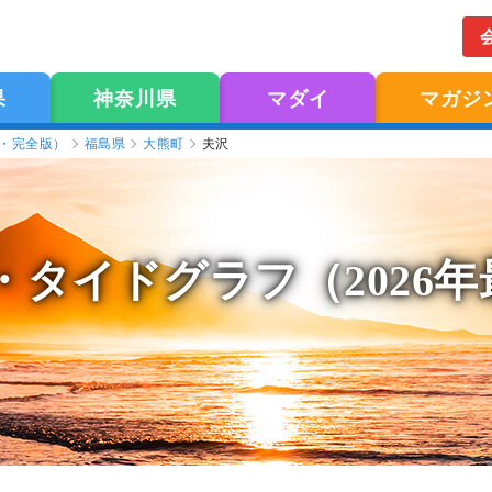
果
神奈川県
マダイ
マガジ
版・完全版）
福島県
大熊町
夫沢
・タイドグラフ（2026