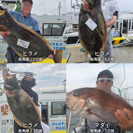
ヒラメ
ヒラメ
2
6
相馬港／
日前
相馬港／
日前
ヒラメ
マダイ
7
7
相馬港／
日前
相馬港／
日前