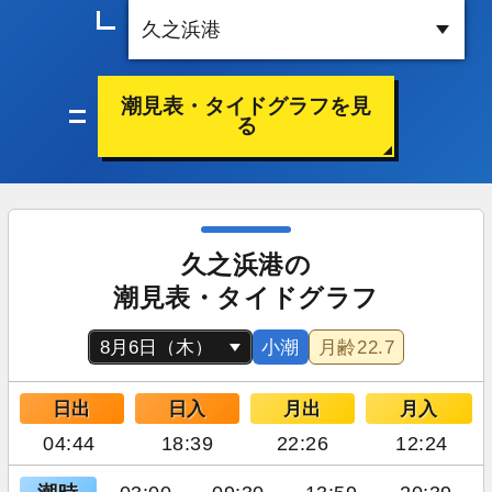
潮見表・タイドグラフを見
る
久之浜港の
潮見表・タイドグラフ
小潮
月齢
22.7
日出
日入
月出
月入
04:44
18:39
22:26
12:24