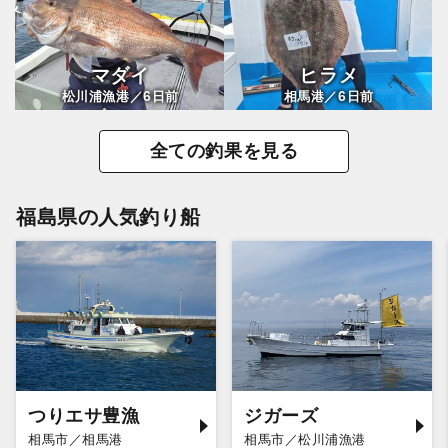
マダイ
ヒラメ
6
6
松川浦漁港／
日前
相馬港／
日前
全ての釣果を見る
福島県の人気釣り船
つりエサ豊漁
ジガーズ
相馬市／相馬港
相馬市／松川浦漁港