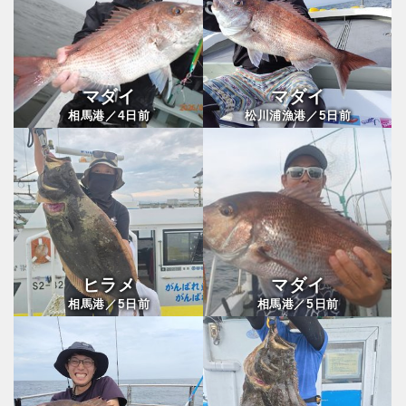
マダイ
マダイ
4
5
相馬港／
日前
松川浦漁港／
日前
ヒラメ
マダイ
5
5
相馬港／
日前
相馬港／
日前