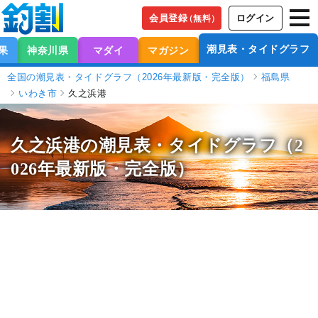
会員登録
ログイン
（無料）
潮見表・タイドグラフ
果
神奈川県
マダイ
マガジン
全国の潮見表・タイドグラフ（2026年最新版・完全版）
福島県
いわき市
久之浜港
久之浜港の潮見表
・タイドグラフ（2
026年最新版・完全版）