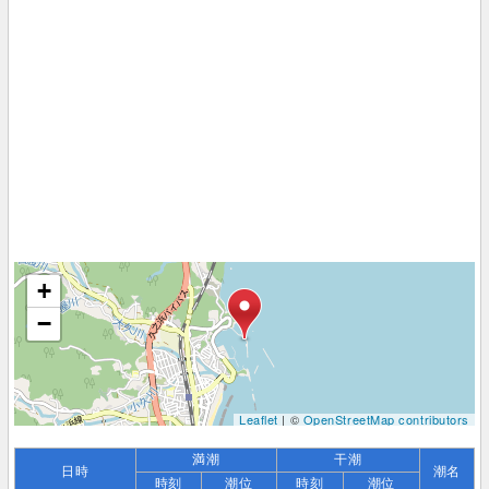
+
−
Leaflet
| ©
OpenStreetMap contributors
満潮
干潮
日時
潮名
時刻
潮位
時刻
潮位