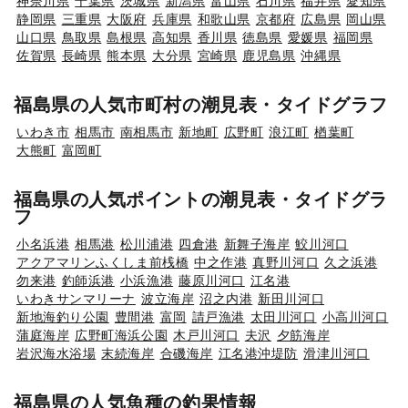
神奈川県
千葉県
茨城県
新潟県
富山県
石川県
福井県
愛知県
静岡県
三重県
大阪府
兵庫県
和歌山県
京都府
広島県
岡山県
山口県
鳥取県
島根県
高知県
香川県
徳島県
愛媛県
福岡県
佐賀県
長崎県
熊本県
大分県
宮崎県
鹿児島県
沖縄県
福島県の人気市町村の潮見表・タイドグラフ
いわき市
相馬市
南相馬市
新地町
広野町
浪江町
楢葉町
大熊町
富岡町
福島県の人気ポイントの潮見表・タイドグラ
フ
小名浜港
相馬港
松川浦港
四倉港
新舞子海岸
鮫川河口
アクアマリンふくしま前桟橋
中之作港
真野川河口
久之浜港
勿来港
釣師浜港
小浜漁港
藤原川河口
江名港
いわきサンマリーナ
波立海岸
沼之内港
新田川河口
新地海釣り公園
豊間港
富岡
請戸漁港
太田川河口
小高川河口
蒲庭海岸
広野町海浜公園
木戸川河口
夫沢
夕筋海岸
岩沢海水浴場
末続海岸
合磯海岸
江名港沖堤防
滑津川河口
福島県の人気魚種の釣果情報