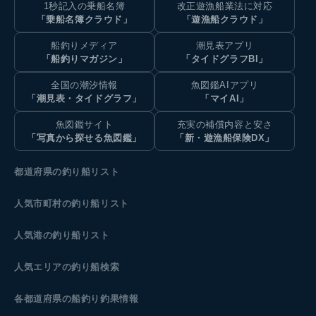
1秒記入の乗船名簿
改正遊漁船業法に対応
「乗船名簿クラウド」
「遊漁船クラウド」
船釣りメディア
潮見表アプリ
「船釣りマガジン」
「タイドグラフBI」
全国の潮汐情報
魚図鑑AIアプリ
「潮見表・タイドグラフ」
「マイAI」
魚図鑑サイト
充実の補償内容と安さ
「写真から探せる魚図鑑」
「新・遊漁船保険DX」
都道府県の釣り船リスト
人気市町村の釣り船リスト
人気港の釣り船リスト
人気エリアの釣り船検索
各都道府県の船釣り釣果情報