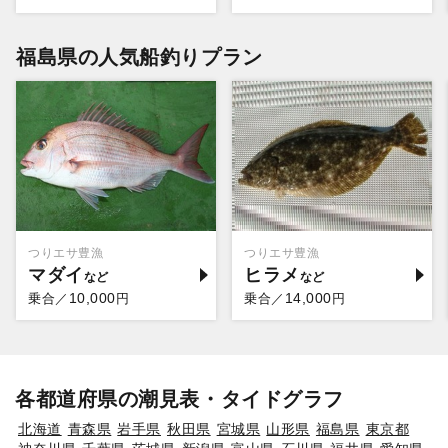
福島県の人気船釣りプラン
つりエサ豊漁
つりエサ豊漁
マダイ
ヒラメ
10,000
14,000
乗合／
円
乗合／
円
各都道府県の潮見表・タイドグラフ
北海道
青森県
岩手県
秋田県
宮城県
山形県
福島県
東京都