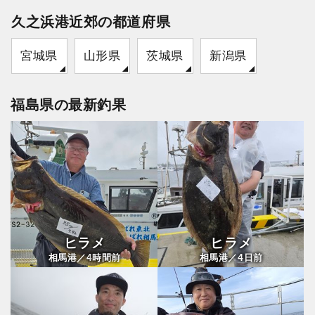
久之浜港近郊の都道府県
宮城県
山形県
茨城県
新潟県
福島県の最新釣果
ヒラメ
ヒラメ
4
4
相馬港／
時間前
相馬港／
日前