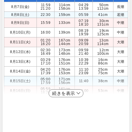
11:59
114cm
04:29
50cm
8月7日(金)
長潮
21:20
158cm
13:59
112cm
8月8日(土)
22:30
159cm
05:59
41cm
若潮
07:19
30cm
8月9日(日)
15:59
133cm
中潮
18:10
131cm
08:19
19cm
8月10日(月)
16:00
139cm
中潮
19:59
125cm
01:20
167cm
09:09
13cm
8月11日(火)
大潮
16:20
144cm
20:59
114cm
02:30
173cm
09:59
12cm
8月12日(水)
大潮
16:49
148cm
21:40
100cm
03:29
176cm
10:39
16cm
8月13日(木)
大潮
17:10
151cm
22:29
86cm
04:20
176cm
11:10
25cm
8月14日(金)
大潮
17:39
153cm
23:09
75cm
05:00
171cm
8月15日(土)
11:40
38cm
中潮
17:59
156cm
05:59
161cm
8月16日(日)
12:00
53cm
中潮
18:20
158cm
続きを表示