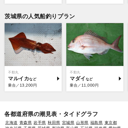
茨城県の人気船釣りプラン
不動丸
不動丸
マルイカ
マダイ
13,200
11,000
乗合／
円
乗合／
円
各都道府県の潮見表・タイドグラフ
北海道
青森県
岩手県
秋田県
宮城県
山形県
福島県
東京都