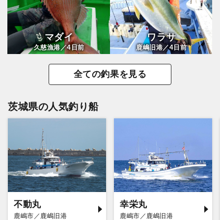
マダイ
ワラサ
4
4
久慈漁港／
日前
鹿嶋旧港／
日前
全ての釣果を見る
茨城県の人気釣り船
不動丸
幸栄丸
鹿嶋市／鹿嶋旧港
鹿嶋市／鹿嶋旧港