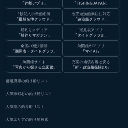
「釣割アプリ」
「FISHINGJAPAN」
1秒記入の乗船名簿
改正遊漁船業法に対応
「乗船名簿クラウド」
「遊漁船クラウド」
船釣りメディア
潮見表アプリ
「船釣りマガジン」
「タイドグラフBI」
全国の潮汐情報
魚図鑑AIアプリ
「潮見表・タイドグラフ」
「マイAI」
魚図鑑サイト
充実の補償内容と安さ
「写真から探せる魚図鑑」
「新・遊漁船保険DX」
都道府県の釣り船リスト
人気市町村の釣り船リスト
人気港の釣り船リスト
人気エリアの釣り船検索