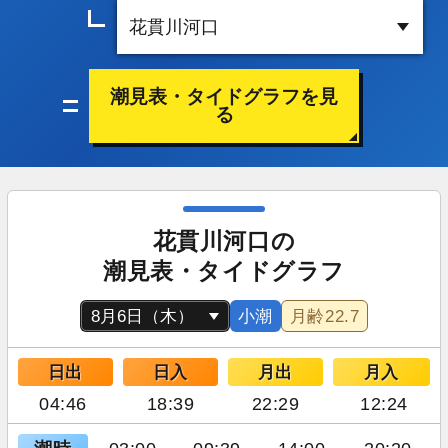
潮見表・タイドグラフを見
る
花貫川河口の
潮見表・タイドグラフ
小潮
月齢
22.7
日出
日入
月出
月入
04:46
18:39
22:29
12:24