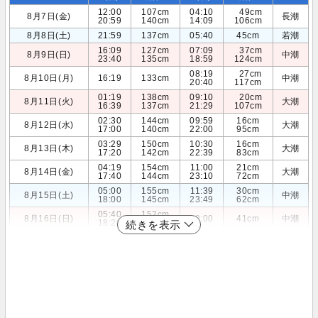
12:00
107cm
04:10
49cm
8月7日(金)
長潮
20:59
140cm
14:09
106cm
8月8日(土)
21:59
137cm
05:40
45cm
若潮
16:09
127cm
07:09
37cm
8月9日(日)
中潮
23:40
135cm
18:59
124cm
08:19
27cm
8月10日(月)
16:19
133cm
中潮
20:40
117cm
01:19
138cm
09:10
20cm
8月11日(火)
大潮
16:39
137cm
21:29
107cm
02:30
144cm
09:59
16cm
8月12日(水)
大潮
17:00
140cm
22:00
95cm
03:29
150cm
10:30
16cm
8月13日(木)
大潮
17:20
142cm
22:39
83cm
04:19
154cm
11:00
21cm
8月14日(金)
大潮
17:40
144cm
23:10
72cm
05:00
155cm
11:39
30cm
8月15日(土)
中潮
18:00
145cm
23:49
62cm
05:40
152cm
8月16日(日)
12:00
41cm
中潮
18:20
146cm
続きを表示