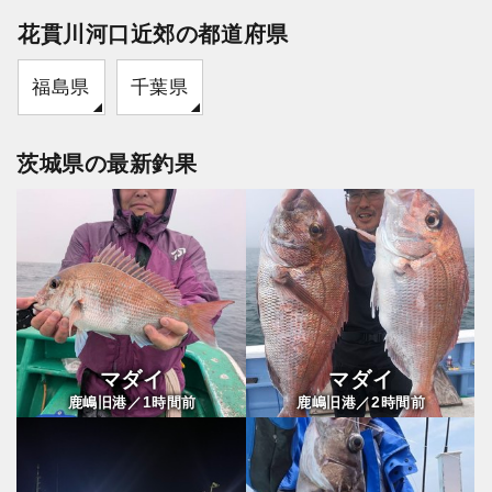
花貫川河口近郊の都道府県
福島県
千葉県
茨城県の最新釣果
マダイ
マダイ
1
2
鹿嶋旧港／
時間前
鹿嶋旧港／
時間前