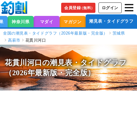
会員登録
ログイン
（無料）
潮見表・タイドグラフ
果
神奈川県
マダイ
マガジン
全国の潮見表・タイドグラフ（2026年最新版・完全版）
茨城県
高萩市
花貫川河口
花貫川河口の潮見表
・タイドグラフ
（2026年最新版・完全版）