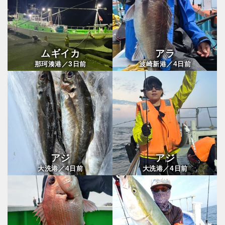
ムギイカ
アラ
3
4
那珂湊港／
日前
波崎新港／
日前
アジ
アジ
4
4
大洗港／
日前
大洗港／
日前