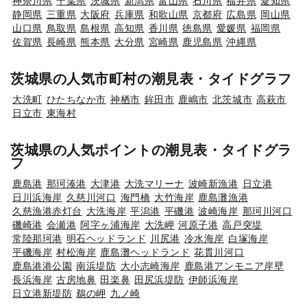
神奈川県
千葉県
茨城県
新潟県
富山県
石川県
福井県
愛知県
静岡県
三重県
大阪府
兵庫県
和歌山県
京都府
広島県
岡山県
山口県
鳥取県
島根県
高知県
香川県
徳島県
愛媛県
福岡県
佐賀県
長崎県
熊本県
大分県
宮崎県
鹿児島県
沖縄県
茨城県の人気市町村の潮見表・タイドグラフ
大洗町
ひたちなか市
神栖市
鉾田市
鹿嶋市
北茨城市
高萩市
日立市
東海村
茨城県の人気ポイントの潮見表・タイドグラ
フ
鹿島港
那珂湊港
大津港
大洗マリーナ
波崎新漁港
日立港
日川浜海岸
久慈川河口
海門橋
大竹海岸
鹿島灘漁港
久慈漁港赤灯台
大洗海岸
平潟港
平磯港
波崎海岸
那珂川河口
磯崎港
会瀬港
阿字ヶ浦海岸
大洗岬
河原子港
高戸突堤
常陸那珂港
明石ヘッドランド
川尻港
冷水海岸
白塚海岸
平磯海岸
村松海岸
鹿島灘ヘッドランド
花貫川河口
鹿島港港公園
南浜堤防
大小志崎海岸
鹿島港アンモニア岸壁
長浜海岸
古房地鼻
田楽鼻
田尻浜堤防
伊師浜海岸
日立港新堤防
鵜の岬
九ノ崎