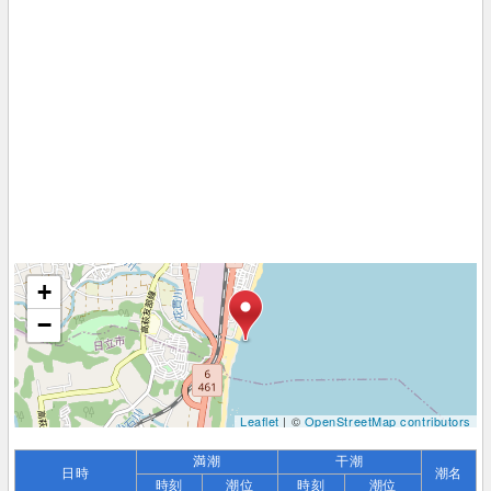
+
−
Leaflet
| ©
OpenStreetMap contributors
満潮
干潮
日時
潮名
時刻
潮位
時刻
潮位