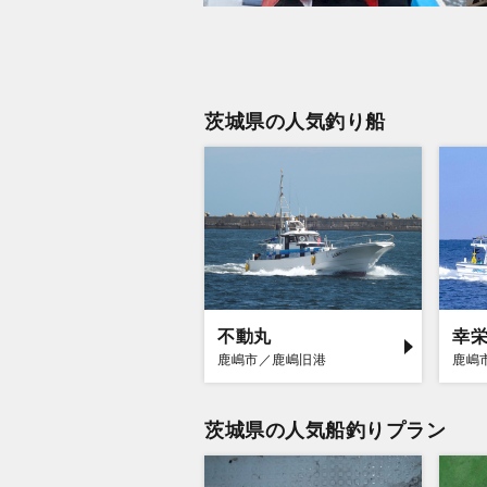
茨城県の人気釣り船
不動丸
幸
鹿嶋市／鹿嶋旧港
鹿嶋
茨城県の人気船釣りプラン