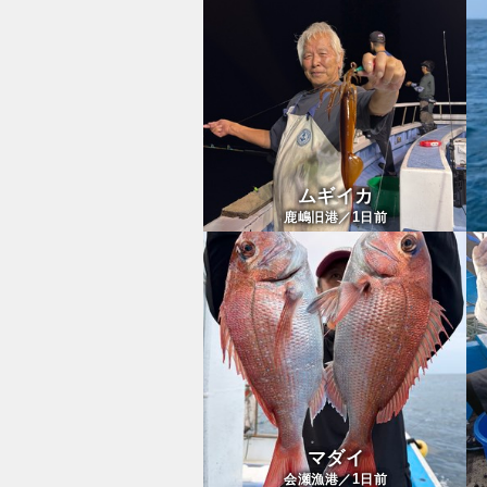
ムギイカ
1
鹿嶋旧港／
日前
マダイ
1
会瀬漁港／
日前