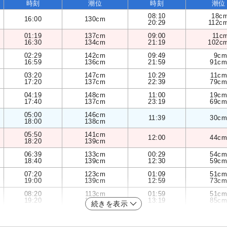
時刻
潮位
時刻
潮位
08:10
18c
16:00
130cm
20:29
112c
01:19
137cm
09:00
11c
16:30
134cm
21:19
102c
02:29
142cm
09:49
9cm
16:59
136cm
21:59
91cm
03:20
147cm
10:29
11cm
17:20
137cm
22:39
79cm
04:19
148cm
11:00
19cm
17:40
137cm
23:19
69cm
05:00
146cm
11:39
30cm
18:00
138cm
05:50
141cm
12:00
44cm
18:20
139cm
06:39
133cm
00:29
54cm
18:40
139cm
12:30
59cm
07:20
123cm
01:09
51cm
19:00
139cm
12:59
73cm
08:20
113cm
01:59
51cm
19:20
138cm
13:19
85cm
続きを表示