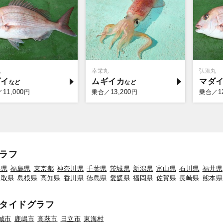
丸
幸栄丸
弘漁丸
ダイ
ムギイカ
マダ
11,000
13,200
1
／
円
乗合／
円
乗合／
ラフ
形県
福島県
東京都
神奈川県
千葉県
茨城県
新潟県
富山県
石川県
福井県
鳥取県
島根県
高知県
香川県
徳島県
愛媛県
福岡県
佐賀県
長崎県
熊本県
タイドグラフ
城市
鹿嶋市
高萩市
日立市
東海村