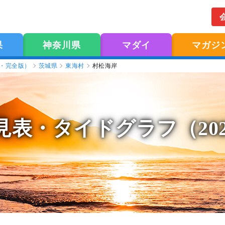
果
神奈川県
マダイ
マガジ
版・完全版）
茨城県
東海村
村松海岸
見表
・タイドグラフ（20