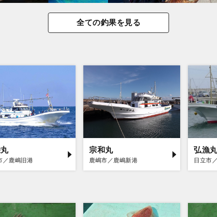
全ての釣果を見る
栄丸
宗和丸
弘漁
市／鹿嶋旧港
鹿嶋市／鹿嶋新港
日立市