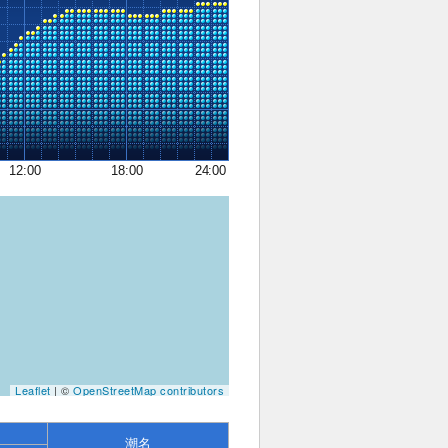
12:00
18:00
24:00
Leaflet
| ©
OpenStreetMap contributors
潮名