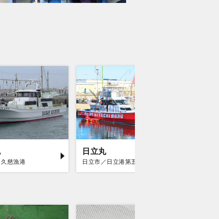
丸
日立丸
仙昇丸
／久慈漁港
日立市／日立港第五埠頭
ひたちなか