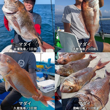
マダイ
マダイ
1
1
会瀬漁港／
日前
久慈漁港／
日前
マダイ
マダイ
1
1
久慈漁港／
日前
鹿嶋旧港／
日前