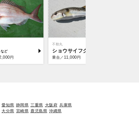
不動丸
宗和丸
イ
ショウサイフグ
マゴチ
2,000
11,000
11,
円
乗合／
円
乗合／
愛知県
静岡県
三重県
大阪府
兵庫県
大分県
宮崎県
鹿児島県
沖縄県