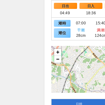
日出
日入
04:49
18:36
07:00
15:4
潮時
干潮
満潮
潮位
28cm
124c
+
−
日時