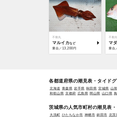
不動丸
不動
マルイカ
マ
13,200
乗合／
円
乗合
各都道府県の潮見表・タイドグ
北海道
青森県
岩手県
秋田県
宮城県
山
和歌山県
京都府
広島県
岡山県
山口県
茨城県の人気市町村の潮見表・
大洗町
ひたちなか市
神栖市
鉾田市
北茨