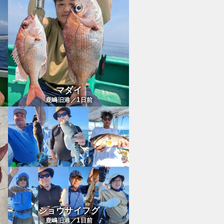
マダイ
1
鹿嶋旧港／
日前
ショウサイフグ
1
鹿嶋旧港／
日前