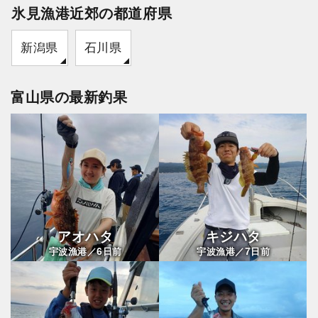
氷見漁港近郊の都道府県
新潟県
石川県
富山県の最新釣果
アオハタ
キジハタ
6
7
宇波漁港／
日前
宇波漁港／
日前