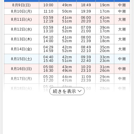
8月9日(日)
10:00
49cm
18:49
19cm
中潮
8月10日(月)
11:10
50cm
19:39
17cm
中潮
03:59
41cm
06:00
41cm
8月11日(火)
大潮
12:19
51cm
20:20
17cm
03:59
41cm
07:09
39cm
8月12日(水)
大潮
13:10
52cm
21:00
17cm
04:10
41cm
08:00
37cm
8月13日(木)
大潮
14:00
52cm
21:39
18cm
04:29
42cm
08:49
35cm
8月14日(金)
大潮
14:59
52cm
22:10
20cm
04:40
42cm
09:39
33cm
8月15日(土)
中潮
15:40
51cm
22:40
23cm
05:00
43cm
10:20
31cm
8月16日(日)
中潮
16:30
49cm
23:10
26cm
05:20
44cm
11:09
29cm
8月17日(月)
中潮
17:20
47cm
23:39
29cm
05:40
45cm
8月18日(火)
12:00
28cm
中潮
18:20
44cm
続きを表示