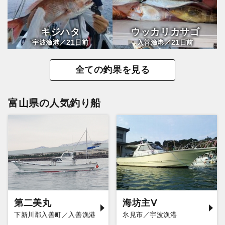
キジハタ
ウッカリカサゴ
21
21
宇波漁港／
日前
入善漁港／
日前
全ての釣果を見る
富山県の人気釣り船
第二美丸
海坊主Ⅴ
下新川郡入善町／入善漁港
氷見市／宇波漁港