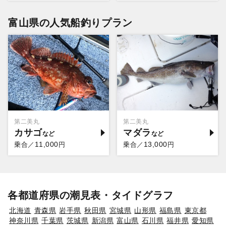
富山県の人気船釣りプラン
第二美丸
第二美丸
カサゴ
マダラ
11,000
13,000
乗合／
円
乗合／
円
各都道府県の潮見表・タイドグラフ
北海道
青森県
岩手県
秋田県
宮城県
山形県
福島県
東京都
神奈川県
千葉県
茨城県
新潟県
富山県
石川県
福井県
愛知県