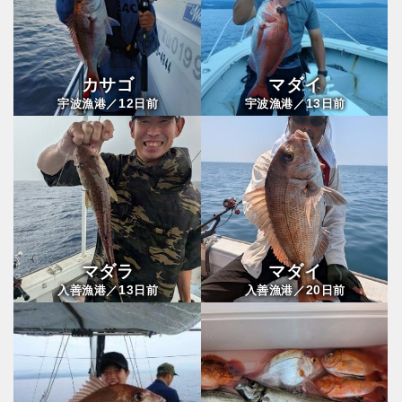
カサゴ
マダイ
12
13
宇波漁港／
日前
宇波漁港／
日前
マダラ
マダイ
13
20
入善漁港／
日前
入善漁港／
日前