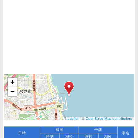
+
−
Leaflet
| ©
OpenStreetMap contributors
満潮
干潮
日時
潮名
時刻
潮位
時刻
潮位