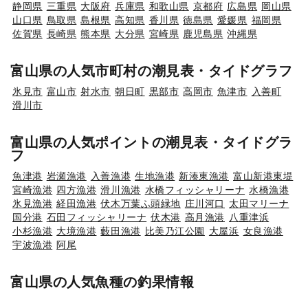
静岡県
三重県
大阪府
兵庫県
和歌山県
京都府
広島県
岡山県
山口県
鳥取県
島根県
高知県
香川県
徳島県
愛媛県
福岡県
佐賀県
長崎県
熊本県
大分県
宮崎県
鹿児島県
沖縄県
富山県の人気市町村の潮見表・タイドグラフ
氷見市
富山市
射水市
朝日町
黒部市
高岡市
魚津市
入善町
滑川市
富山県の人気ポイントの潮見表・タイドグラ
フ
魚津港
岩瀬漁港
入善漁港
生地漁港
新湊東漁港
富山新港東堤
宮崎漁港
四方漁港
滑川漁港
水橋フィッシャリーナ
水橋漁港
氷見漁港
経田漁港
伏木万葉ふ頭緑地
庄川河口
太田マリーナ
国分港
石田フィッシャリーナ
伏木港
高月漁港
八重津浜
小杉漁港
大境漁港
藪田漁港
比美乃江公園
大屋浜
女良漁港
宇波漁港
阿尾
富山県の人気魚種の釣果情報