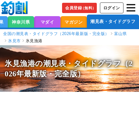
会員登録
ログイン
（無料）
潮見表・タイドグラフ
果
神奈川県
マダイ
マガジン
全国の潮見表・タイドグラフ（2026年最新版・完全版）
富山県
氷見市
氷見漁港
氷見漁港の潮見表
・タイドグラフ（2
026年最新版・完全版）