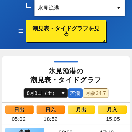
潮見表・タイドグラフを見
る
氷見漁港の
潮見表・タイドグラフ
若潮
月齢
24.7
日出
日入
月出
月入
05:02
18:52
15:05