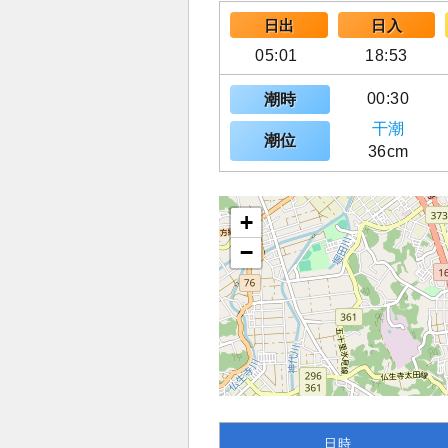
日出
日入
05:01
18:53
00:30
潮時
干潮
潮位
36cm
+
−
日時