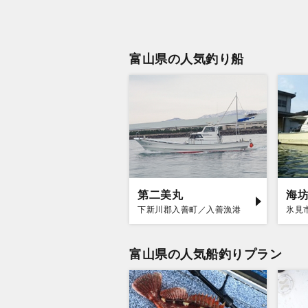
富山県の人気釣り船
第二美丸
海坊
下新川郡入善町／入善漁港
氷見
富山県の人気船釣りプラン