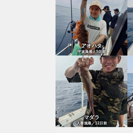
アオハタ
5
宇波漁港／
日前
マダラ
12
入善漁港／
日前