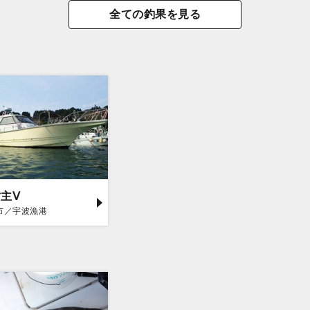
全ての釣果を見る
主Ⅴ
市／宇波漁港