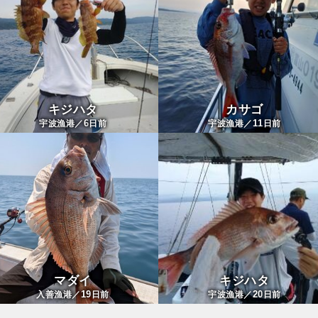
キジハタ
カサゴ
6
11
宇波漁港／
日前
宇波漁港／
日前
マダイ
キジハタ
19
20
入善漁港／
日前
宇波漁港／
日前