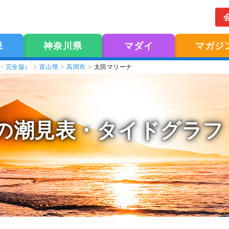
果
神奈川県
マダイ
マガジ
版・完全版）
富山県
高岡市
太田マリーナ
の潮見表
・タイドグラフ（