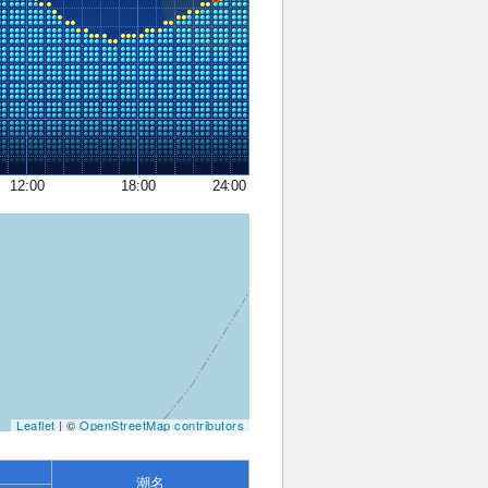
12:00
18:00
24:00
Leaflet
| ©
OpenStreetMap contributors
潮名