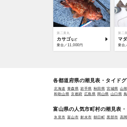
第二美丸
第二
カサゴ
マ
11,000
乗合／
円
乗合
各都道府県の潮見表・タイドグ
北海道
青森県
岩手県
秋田県
宮城県
山
和歌山県
京都府
広島県
岡山県
山口県
富山県の人気市町村の潮見表・
氷見市
富山市
射水市
朝日町
黒部市
高