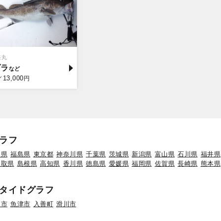
美丸
ダラ
13,000
／
円
ラフ
形県
福島県
東京都
神奈川県
千葉県
茨城県
新潟県
富山県
石川県
福井県
鳥取県
島根県
高知県
香川県
徳島県
愛媛県
福岡県
佐賀県
長崎県
熊本県
タイドグラフ
岡市
魚津市
入善町
滑川市