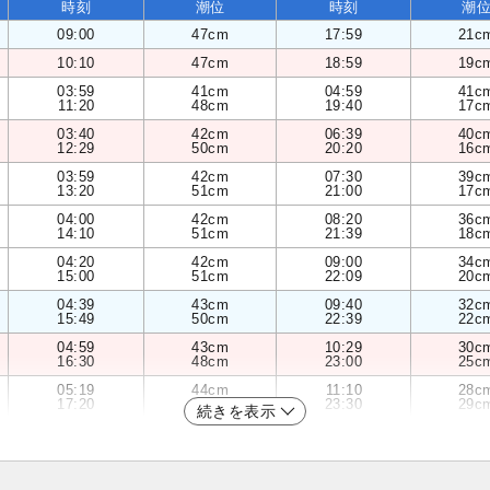
時刻
潮位
時刻
潮
09:00
47cm
17:59
21c
10:10
47cm
18:59
19c
03:59
41cm
04:59
41c
11:20
48cm
19:40
17c
03:40
42cm
06:39
40c
12:29
50cm
20:20
16c
03:59
42cm
07:30
39c
13:20
51cm
21:00
17c
04:00
42cm
08:20
36c
14:10
51cm
21:39
18c
04:20
42cm
09:00
34c
15:00
51cm
22:09
20c
04:39
43cm
09:40
32c
15:49
50cm
22:39
22c
04:59
43cm
10:29
30c
16:30
48cm
23:00
25c
05:19
44cm
11:10
28c
17:20
46cm
23:30
29c
続きを表示