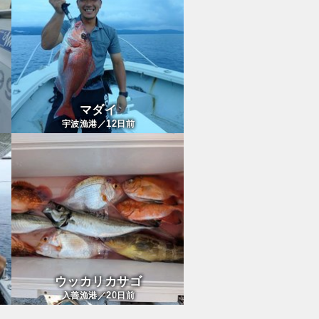
マダイ
12
宇波漁港／
日前
ウッカリカサゴ
20
入善漁港／
日前