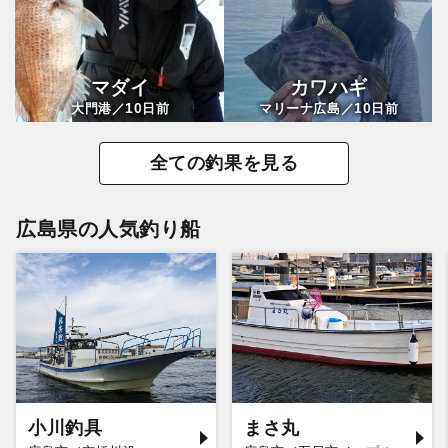
マダイ
カワハギ
10
10
大門港／
日前
マリーナ広島／
日前
全ての釣果を見る
広島県の人気釣り船
小川釣具
まさ丸