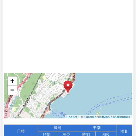
+
−
Leaflet
| ©
OpenStreetMap contributors
満潮
干潮
日時
潮名
時刻
潮位
時刻
潮位