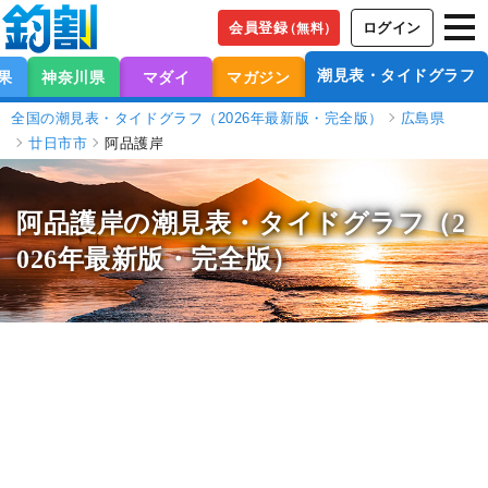
会員登録
ログイン
（無料）
潮見表・タイドグラフ
果
神奈川県
マダイ
マガジン
全国の潮見表・タイドグラフ（2026年最新版・完全版）
広島県
廿日市市
阿品護岸
阿品護岸の潮見表
・タイドグラフ（2
026年最新版・完全版）