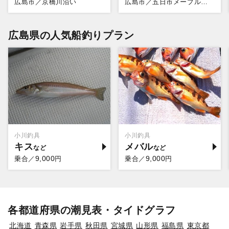
広島市／京橋川沿い
広島市／五日市メープルマリーナ
広島県の人気船釣りプラン
小川釣具
小川釣具
キス
メバル
9,000
9,000
乗合／
円
乗合／
円
各都道府県の潮見表・タイドグラフ
北海道
青森県
岩手県
秋田県
宮城県
山形県
福島県
東京都