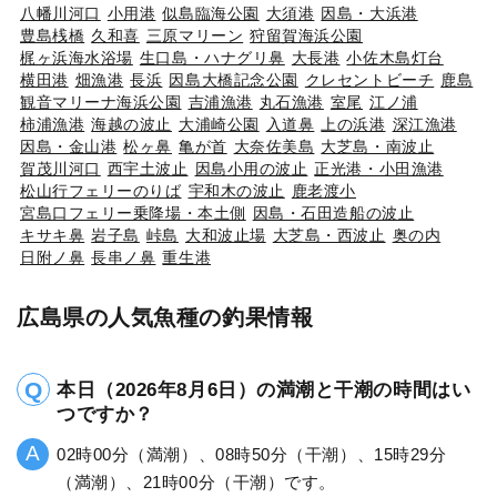
八幡川河口
小用港
似島臨海公園
大須港
因島・大浜港
豊島桟橋
久和喜
三原マリーン
狩留賀海浜公園
梶ヶ浜海水浴場
生口島・ハナグリ鼻
大長港
小佐木島灯台
横田港
畑漁港
長浜
因島大橋記念公園
クレセントビーチ
鹿島
観音マリーナ海浜公園
吉浦漁港
丸石漁港
室尾
江ノ浦
柿浦漁港
海越の波止
大浦崎公園
入道鼻
上の浜港
深江漁港
因島・金山港
松ヶ鼻
亀が首
大奈佐美島
大芝島・南波止
賀茂川河口
西宇土波止
因島小用の波止
正光港・小田漁港
松山行フェリーのりば
宇和木の波止
鹿老渡小
宮島口フェリー乗降場・本土側
因島・石田造船の波止
キサキ鼻
岩子島
峠島
大和波止場
大芝島・西波止
奥の内
日附ノ鼻
長串ノ鼻
重生港
広島県の人気魚種の釣果情報
本日（2026年8月6日）の満潮と干潮の時間はい
つですか？
02時00分（満潮）、08時50分（干潮）、15時29分
（満潮）、21時00分（干潮）です。