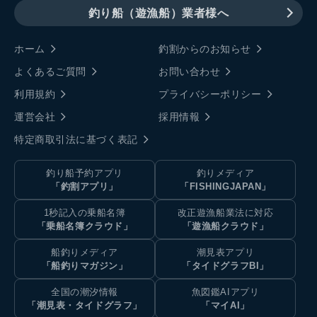
釣り船（遊漁船）業者様へ
ホーム
釣割からのお知らせ
よくあるご質問
お問い合わせ
利用規約
プライバシーポリシー
運営会社
採用情報
特定商取引法に基づく表記
釣り船予約アプリ
釣りメディア
「釣割アプリ」
「FISHINGJAPAN」
1秒記入の乗船名簿
改正遊漁船業法に対応
「乗船名簿クラウド」
「遊漁船クラウド」
船釣りメディア
潮見表アプリ
「船釣りマガジン」
「タイドグラフBI」
全国の潮汐情報
魚図鑑AIアプリ
「潮見表・タイドグラフ」
「マイAI」