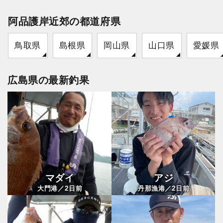
阿品護岸近郊の都道府県
鳥取県
島根県
岡山県
山口県
愛媛県
広島県の最新釣果
マダイ
アジ
2
2
大門港／
日前
丹那漁港／
日前