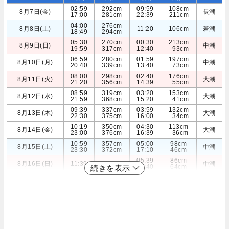
02:59
292cm
09:59
108cm
8月7日(金)
長潮
17:00
281cm
22:39
211cm
04:00
276cm
8月8日(土)
11:20
106cm
若潮
18:49
294cm
05:30
270cm
00:30
213cm
8月9日(日)
中潮
19:59
317cm
12:40
93cm
06:59
280cm
01:59
197cm
8月10日(月)
中潮
20:40
339cm
13:40
73cm
08:00
298cm
02:40
176cm
8月11日(火)
大潮
21:20
356cm
14:39
55cm
08:59
319cm
03:20
153cm
8月12日(水)
大潮
21:59
368cm
15:20
41cm
09:39
337cm
03:59
132cm
8月13日(木)
大潮
22:30
375cm
16:00
34cm
10:19
350cm
04:30
113cm
8月14日(金)
大潮
23:00
376cm
16:39
36cm
10:59
357cm
05:00
98cm
8月15日(土)
中潮
23:30
372cm
17:10
46cm
05:39
86cm
8月16日(日)
11:39
357cm
中潮
17:40
64cm
続きを表示