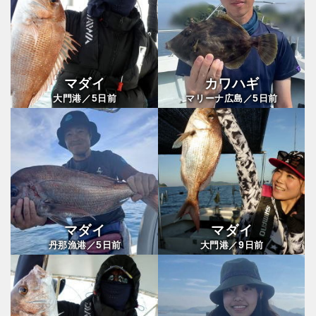
マダイ
カワハギ
5
5
大門港／
日前
マリーナ広島／
日前
マダイ
マダイ
5
9
丹那漁港／
日前
大門港／
日前