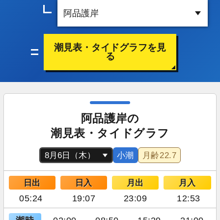
潮見表・タイドグラフを見
る
阿品護岸の
潮見表・タイドグラフ
小潮
月齢
22.7
日出
日入
月出
月入
05:24
19:07
23:09
12:53