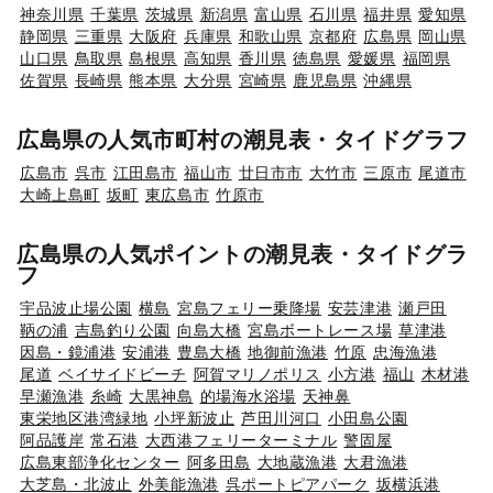
神奈川県
千葉県
茨城県
新潟県
富山県
石川県
福井県
愛知県
静岡県
三重県
大阪府
兵庫県
和歌山県
京都府
広島県
岡山県
山口県
鳥取県
島根県
高知県
香川県
徳島県
愛媛県
福岡県
佐賀県
長崎県
熊本県
大分県
宮崎県
鹿児島県
沖縄県
広島県の人気市町村の潮見表・タイドグラフ
広島市
呉市
江田島市
福山市
廿日市市
大竹市
三原市
尾道市
大崎上島町
坂町
東広島市
竹原市
広島県の人気ポイントの潮見表・タイドグラ
フ
宇品波止場公園
横島
宮島フェリー乗降場
安芸津港
瀬戸田
鞆の浦
吉島釣り公園
向島大橋
宮島ボートレース場
草津港
因島・鏡浦港
安浦港
豊島大橋
地御前漁港
竹原
忠海漁港
尾道
ベイサイドビーチ
阿賀マリノポリス
小方港
福山
木材港
早瀬漁港
糸崎
大黒神島
的場海水浴場
天神鼻
東栄地区港湾緑地
小坪新波止
芦田川河口
小田島公園
阿品護岸
常石港
大西港フェリーターミナル
警固屋
広島東部浄化センター
阿多田島
大地蔵漁港
大君漁港
大芝島・北波止
外美能漁港
呉ポートピアパーク
坂横浜港