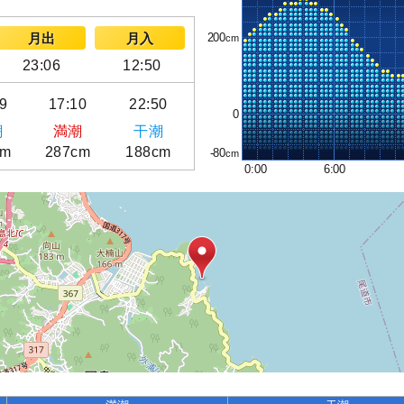
200
月出
月入
23:06
12:50
9
17:10
22:50
0
潮
満潮
干潮
cm
287cm
188cm
-80
0:00
6:00