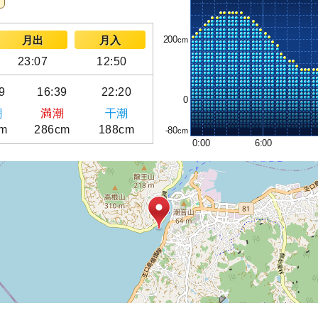
200
月出
月入
23:07
12:50
9
16:39
22:20
0
潮
満潮
干潮
cm
286cm
188cm
-80
0:00
6:00