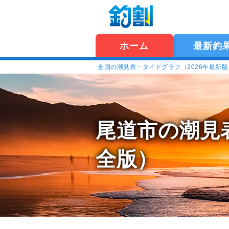
ホーム
最新釣
全国の潮見表・タイドグラフ（2026年最新
尾道市の潮見
全版）