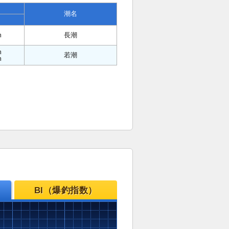
潮名
m
長潮
m
若潮
m
BI（爆釣指数）