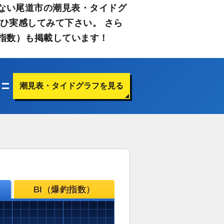
ない尾道市の潮見表・タイドグ
ひ実感してみて下さい。 さら
指数）も掲載しています！
潮見表・タイドグラフを見る
BI（爆釣指数）