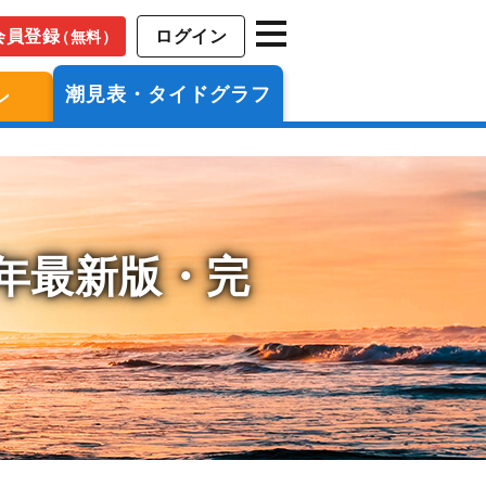
会員登録
ログイン
（無料）
潮見表・タイドグラフ
ン
6年最新版・完