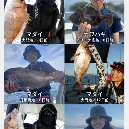
マダイ
カワハギ
8
8
大門港／
日前
マリーナ広島／
日前
マダイ
マダイ
8
12
丹那漁港／
日前
大門港／
日前