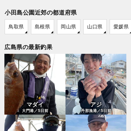
小田島公園近郊の都道府県
鳥取県
島根県
岡山県
山口県
愛媛県
広島県の最新釣果
マダイ
アジ
5
5
大門港／
日前
丹那漁港／
日前