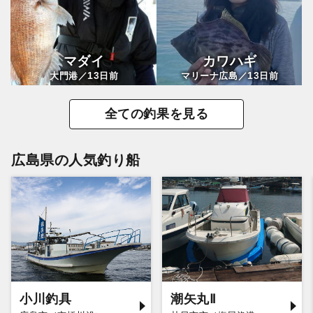
マダイ
カワハギ
13
13
大門港／
日前
マリーナ広島／
日前
全ての釣果を見る
広島県の人気釣り船
小川釣具
潮矢丸Ⅱ