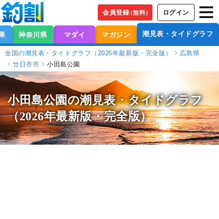
会員登録
ログイン
（無料）
潮見表・タイドグラフ
果
神奈川県
マダイ
マガジン
全国の潮見表・タイドグラフ（2026年最新版・完全版）
広島県
廿日市市
小田島公園
小田島公園の潮見表
・タイドグラフ
（2026年最新版・完全版）