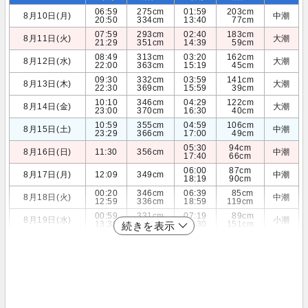
06:59
275cm
01:59
203cm
8月10日(月)
中潮
20:50
334cm
13:40
77cm
07:59
293cm
02:40
183cm
8月11日(火)
大潮
21:29
351cm
14:39
59cm
08:49
313cm
03:20
162cm
8月12日(水)
大潮
22:00
363cm
15:19
45cm
09:30
332cm
03:59
141cm
8月13日(木)
大潮
22:30
369cm
15:59
39cm
10:10
346cm
04:29
122cm
8月14日(金)
大潮
23:00
370cm
16:30
40cm
10:59
355cm
04:59
106cm
8月15日(土)
中潮
23:29
366cm
17:00
49cm
05:30
94cm
8月16日(日)
11:30
356cm
中潮
17:40
66cm
06:00
87cm
8月17日(月)
12:09
349cm
中潮
18:19
90cm
00:20
346cm
06:39
85cm
8月18日(火)
中潮
12:59
336cm
18:59
119cm
00:59
331cm
07:19
89cm
8月19日(水)
小潮
13:39
317cm
19:30
151cm
続きを表示