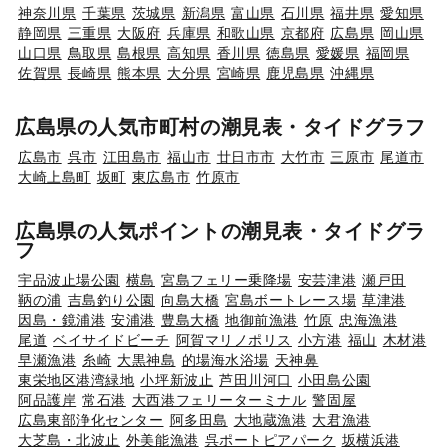
神奈川県
千葉県
茨城県
新潟県
富山県
石川県
福井県
愛知県
静岡県
三重県
大阪府
兵庫県
和歌山県
京都府
広島県
岡山県
山口県
鳥取県
島根県
高知県
香川県
徳島県
愛媛県
福岡県
佐賀県
長崎県
熊本県
大分県
宮崎県
鹿児島県
沖縄県
広島県の人気市町村の潮見表・タイドグラフ
広島市
呉市
江田島市
福山市
廿日市市
大竹市
三原市
尾道市
大崎上島町
坂町
東広島市
竹原市
広島県の人気ポイントの潮見表・タイドグラ
フ
宇品波止場公園
横島
宮島フェリー乗降場
安芸津港
瀬戸田
鞆の浦
吉島釣り公園
向島大橋
宮島ボートレース場
草津港
因島・鏡浦港
安浦港
豊島大橋
地御前漁港
竹原
忠海漁港
尾道
ベイサイドビーチ
阿賀マリノポリス
小方港
福山
木材港
早瀬漁港
糸崎
大黒神島
的場海水浴場
天神鼻
東栄地区港湾緑地
小坪新波止
芦田川河口
小田島公園
阿品護岸
常石港
大西港フェリーターミナル
警固屋
広島東部浄化センター
阿多田島
大地蔵漁港
大君漁港
大芝島・北波止
外美能漁港
呉ポートピアパーク
坂横浜港