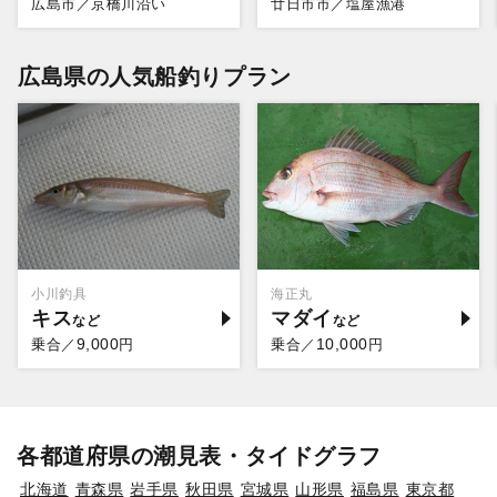
広島市／京橋川沿い
廿日市市／塩屋漁港
広島県の人気船釣りプラン
小川釣具
海正丸
キス
マダイ
9,000
10,000
乗合／
円
乗合／
円
各都道府県の潮見表・タイドグラフ
北海道
青森県
岩手県
秋田県
宮城県
山形県
福島県
東京都