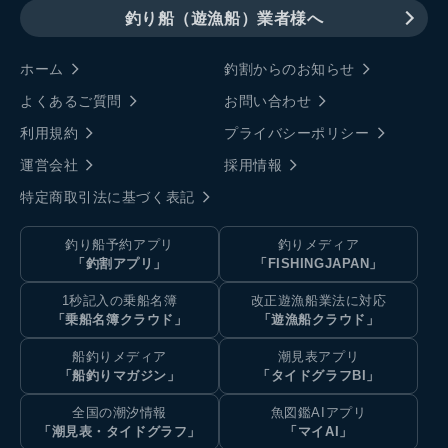
釣り船（遊漁船）業者様へ
ホーム
釣割からのお知らせ
よくあるご質問
お問い合わせ
利用規約
プライバシーポリシー
運営会社
採用情報
特定商取引法に基づく表記
釣り船予約アプリ
釣りメディア
「釣割アプリ」
「FISHINGJAPAN」
1秒記入の乗船名簿
改正遊漁船業法に対応
「乗船名簿クラウド」
「遊漁船クラウド」
船釣りメディア
潮見表アプリ
「船釣りマガジン」
「タイドグラフBI」
全国の潮汐情報
魚図鑑AIアプリ
「潮見表・タイドグラフ」
「マイAI」