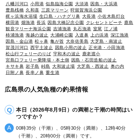
八幡川河口
小用港
似島臨海公園
大須港
因島・大浜港
豊島桟橋
久和喜
三原マリーン
狩留賀海浜公園
梶ヶ浜海水浴場
生口島・ハナグリ鼻
大長港
小佐木島灯台
横田港
畑漁港
長浜
因島大橋記念公園
クレセントビーチ
鹿島
観音マリーナ海浜公園
吉浦漁港
丸石漁港
室尾
江ノ浦
柿浦漁港
海越の波止
大浦崎公園
入道鼻
上の浜港
深江漁港
因島・金山港
松ヶ鼻
亀が首
大奈佐美島
大芝島・南波止
賀茂川河口
西宇土波止
因島小用の波止
正光港・小田漁港
松山行フェリーのりば
宇和木の波止
鹿老渡小
宮島口フェリー乗降場・本土側
因島・石田造船の波止
キサキ鼻
岩子島
峠島
大和波止場
大芝島・西波止
奥の内
日附ノ鼻
長串ノ鼻
重生港
広島県の人気魚種の釣果情報
本日（2026年8月9日）の満潮と干潮の時間はい
つですか？
00時39分（干潮）、05時30分（満潮）、12時40分
（干潮）、20時00分（満潮）です。