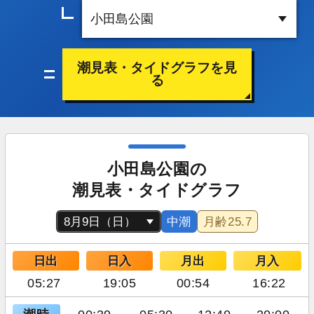
潮見表・タイドグラフを見
る
小田島公園の
潮見表・タイドグラフ
中潮
月齢
25.7
日出
日入
月出
月入
05:27
19:05
00:54
16:22