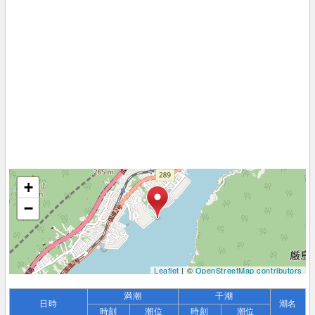
+
−
Leaflet
| ©
OpenStreetMap contributors
満潮
干潮
日時
潮名
時刻
潮位
時刻
潮位