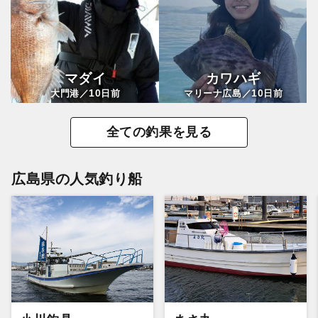
マダイ
カワハギ
10
10
大門港／
日前
マリーナ広島／
日前
全ての釣果を見る
広島県の人気釣り船