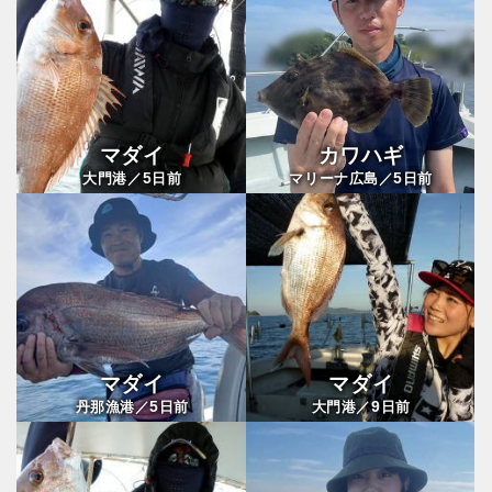
マダイ
カワハギ
5
5
大門港／
日前
マリーナ広島／
日前
マダイ
マダイ
5
9
丹那漁港／
日前
大門港／
日前