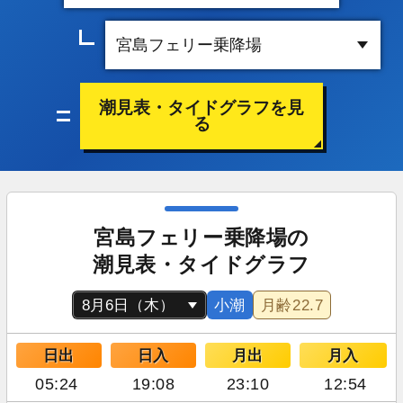
潮見表・タイドグラフを見
る
宮島フェリー乗降場の
潮見表・タイドグラフ
小潮
月齢
22.7
日出
日入
月出
月入
05:24
19:08
23:10
12:54