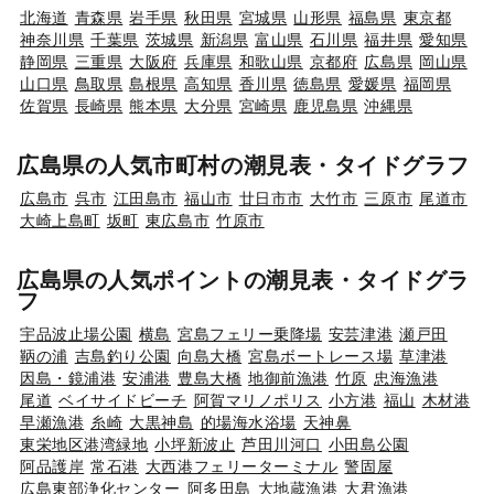
北海道
青森県
岩手県
秋田県
宮城県
山形県
福島県
東京都
神奈川県
千葉県
茨城県
新潟県
富山県
石川県
福井県
愛知県
静岡県
三重県
大阪府
兵庫県
和歌山県
京都府
広島県
岡山県
山口県
鳥取県
島根県
高知県
香川県
徳島県
愛媛県
福岡県
佐賀県
長崎県
熊本県
大分県
宮崎県
鹿児島県
沖縄県
広島県の人気市町村の潮見表・タイドグラフ
広島市
呉市
江田島市
福山市
廿日市市
大竹市
三原市
尾道市
大崎上島町
坂町
東広島市
竹原市
広島県の人気ポイントの潮見表・タイドグラ
フ
宇品波止場公園
横島
宮島フェリー乗降場
安芸津港
瀬戸田
鞆の浦
吉島釣り公園
向島大橋
宮島ボートレース場
草津港
因島・鏡浦港
安浦港
豊島大橋
地御前漁港
竹原
忠海漁港
尾道
ベイサイドビーチ
阿賀マリノポリス
小方港
福山
木材港
早瀬漁港
糸崎
大黒神島
的場海水浴場
天神鼻
東栄地区港湾緑地
小坪新波止
芦田川河口
小田島公園
阿品護岸
常石港
大西港フェリーターミナル
警固屋
広島東部浄化センター
阿多田島
大地蔵漁港
大君漁港