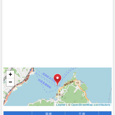
+
−
Leaflet
| ©
OpenStreetMap contributors
満潮
干潮