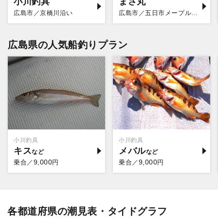
小川釣具
まさ丸
広島市／京橋川沿い
広島市／五日市メープルマリーナ
広島県の人気船釣りプラン
小川釣具
小川釣具
キス
メバル
9,000
9,000
乗合／
円
乗合／
円
各都道府県の潮見表・タイドグラフ