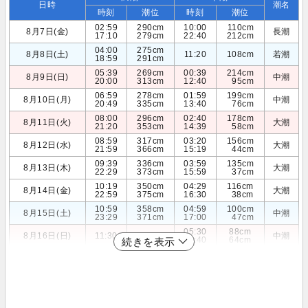
日時
潮名
時刻
潮位
時刻
潮位
02:59
290cm
10:00
110cm
8月7日(金)
長潮
17:10
279cm
22:40
212cm
04:00
275cm
8月8日(土)
11:20
108cm
若潮
18:59
291cm
05:39
269cm
00:39
214cm
8月9日(日)
中潮
20:00
313cm
12:40
95cm
06:59
278cm
01:59
199cm
8月10日(月)
中潮
20:49
335cm
13:40
76cm
08:00
296cm
02:40
178cm
8月11日(火)
大潮
21:20
353cm
14:39
58cm
08:59
317cm
03:20
156cm
8月12日(水)
大潮
21:59
366cm
15:19
44cm
09:39
336cm
03:59
135cm
8月13日(木)
大潮
22:29
373cm
15:59
37cm
10:19
350cm
04:29
116cm
8月14日(金)
大潮
22:59
375cm
16:30
38cm
10:59
358cm
04:59
100cm
8月15日(土)
中潮
23:29
371cm
17:00
47cm
05:30
88cm
8月16日(日)
11:30
358cm
中潮
17:40
64cm
続きを表示