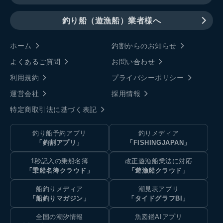
釣り船（遊漁船）業者様へ
ホーム
釣割からのお知らせ
よくあるご質問
お問い合わせ
利用規約
プライバシーポリシー
運営会社
採用情報
特定商取引法に基づく表記
釣り船予約アプリ
釣りメディア
「釣割アプリ」
「FISHINGJAPAN」
1秒記入の乗船名簿
改正遊漁船業法に対応
「乗船名簿クラウド」
「遊漁船クラウド」
船釣りメディア
潮見表アプリ
「船釣りマガジン」
「タイドグラフBI」
全国の潮汐情報
魚図鑑AIアプリ