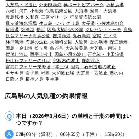
大芝島・北波止
外美能漁港
呉ポートピアパーク
坂横浜港
八幡川河口
小用港
似島臨海公園
大須港
因島・大浜港
豊島桟橋
久和喜
三原マリーン
狩留賀海浜公園
梶ヶ浜海水浴場
生口島・ハナグリ鼻
大長港
小佐木島灯台
横田港
畑漁港
長浜
因島大橋記念公園
クレセントビーチ
鹿島
観音マリーナ海浜公園
吉浦漁港
丸石漁港
室尾
江ノ浦
柿浦漁港
海越の波止
大浦崎公園
入道鼻
上の浜港
深江漁港
因島・金山港
松ヶ鼻
亀が首
大奈佐美島
大芝島・南波止
賀茂川河口
西宇土波止
因島小用の波止
正光港・小田漁港
松山行フェリーのりば
宇和木の波止
鹿老渡小
宮島口フェリー乗降場・本土側
因島・石田造船の波止
キサキ鼻
岩子島
峠島
大和波止場
大芝島・西波止
奥の内
日附ノ鼻
長串ノ鼻
重生港
広島県の人気魚種の釣果情報
本日（2026年8月6日）の満潮と干潮の時間はい
つですか？
02時09分（満潮）、08時59分（干潮）、15時30分