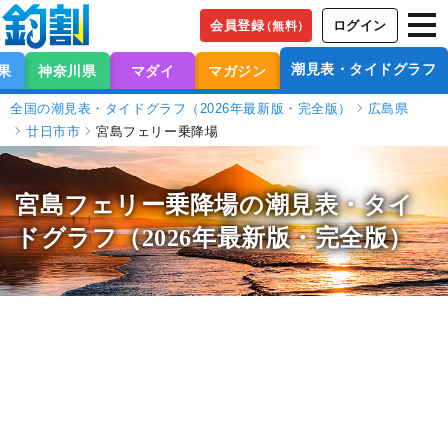
会員登録
ログイン
（無料）
潮見表・タイドグラフ
果
神奈川県
マダイ
マガジン
全国の潮見表・タイドグラフ（2026年最新版・完全版）
広島県
廿日市市
宮島フェリー乗降場
宮島フェリー乗降場の潮見表
・タイ
ドグラフ（2026年最新版・完全版）