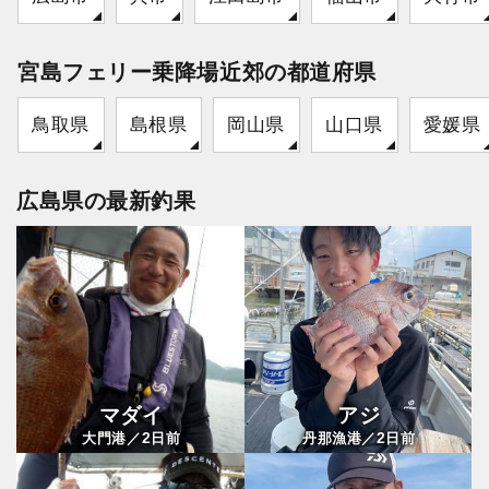
宮島フェリー乗降場近郊の都道府県
鳥取県
島根県
岡山県
山口県
愛媛県
広島県の最新釣果
マダイ
アジ
2
2
大門港／
日前
丹那漁港／
日前