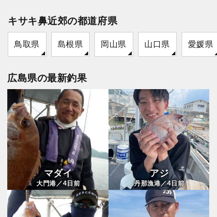
キサキ鼻近郊の都道府県
鳥取県
島根県
岡山県
山口県
愛媛県
広島県の最新釣果
マダイ
アジ
4
4
大門港／
日前
丹那漁港／
日前