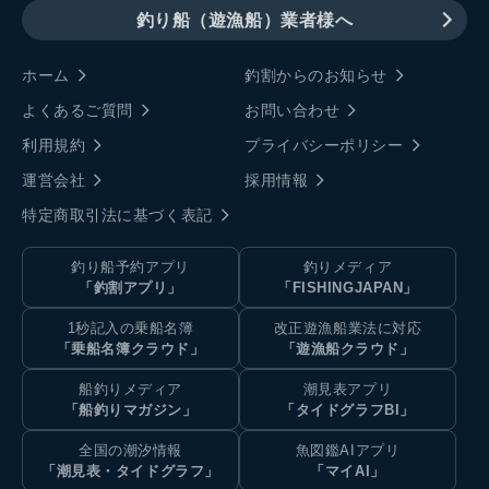
釣り船（遊漁船）業者様へ
ホーム
釣割からのお知らせ
よくあるご質問
お問い合わせ
利用規約
プライバシーポリシー
運営会社
採用情報
特定商取引法に基づく表記
釣り船予約アプリ
釣りメディア
「釣割アプリ」
「FISHINGJAPAN」
1秒記入の乗船名簿
改正遊漁船業法に対応
「乗船名簿クラウド」
「遊漁船クラウド」
船釣りメディア
潮見表アプリ
「船釣りマガジン」
「タイドグラフBI」
全国の潮汐情報
魚図鑑AIアプリ
「潮見表・タイドグラフ」
「マイAI」