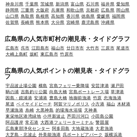
神奈川県
千葉県
茨城県
新潟県
富山県
石川県
福井県
愛知県
静岡県
三重県
大阪府
兵庫県
和歌山県
京都府
広島県
岡山県
山口県
鳥取県
島根県
高知県
香川県
徳島県
愛媛県
福岡県
佐賀県
長崎県
熊本県
大分県
宮崎県
鹿児島県
沖縄県
広島県の人気市町村の潮見表・タイドグラフ
広島市
呉市
江田島市
福山市
廿日市市
大竹市
三原市
尾道市
大崎上島町
坂町
東広島市
竹原市
広島県の人気ポイントの潮見表・タイドグラ
フ
宇品波止場公園
横島
宮島フェリー乗降場
安芸津港
瀬戸田
鞆の浦
吉島釣り公園
向島大橋
宮島ボートレース場
草津港
因島・鏡浦港
安浦港
豊島大橋
地御前漁港
竹原
忠海漁港
尾道
ベイサイドビーチ
阿賀マリノポリス
小方港
福山
木材港
早瀬漁港
糸崎
大黒神島
的場海水浴場
天神鼻
東栄地区港湾緑地
小坪新波止
芦田川河口
小田島公園
阿品護岸
常石港
大西港フェリーターミナル
警固屋
広島東部浄化センター
阿多田島
大地蔵漁港
大君漁港
大芝島・北波止
外美能漁港
呉ポートピアパーク
坂横浜港