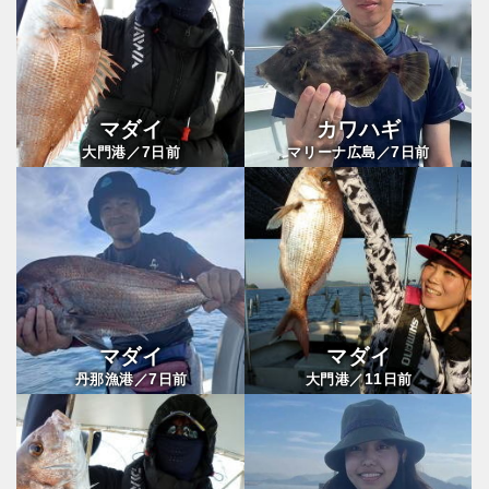
マダイ
カワハギ
7
7
大門港／
日前
マリーナ広島／
日前
マダイ
マダイ
7
11
丹那漁港／
日前
大門港／
日前