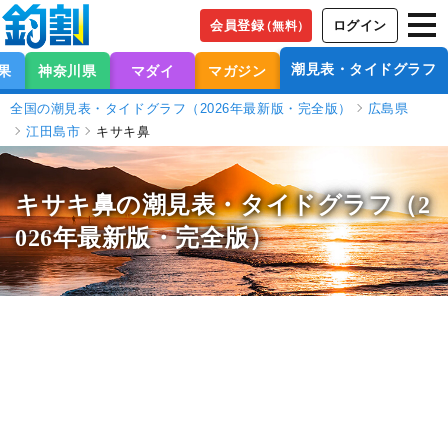
会員登録
ログイン
（無料）
潮見表・タイドグラフ
果
神奈川県
マダイ
マガジン
全国の潮見表・タイドグラフ（2026年最新版・完全版）
広島県
江田島市
キサキ鼻
キサキ鼻の潮見表
・タイドグラフ（2
026年最新版・完全版）