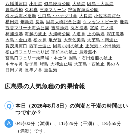
八幡川河口
小用港
似島臨海公園
大須港
因島・大浜港
豊島桟橋
久和喜
三原マリーン
狩留賀海浜公園
梶ヶ浜海水浴場
生口島・ハナグリ鼻
大長港
小佐木島灯台
横田港
畑漁港
長浜
因島大橋記念公園
クレセントビーチ
鹿島
観音マリーナ海浜公園
吉浦漁港
丸石漁港
室尾
江ノ浦
柿浦漁港
海越の波止
大浦崎公園
入道鼻
上の浜港
深江漁港
因島・金山港
松ヶ鼻
亀が首
大奈佐美島
大芝島・南波止
賀茂川河口
西宇土波止
因島小用の波止
正光港・小田漁港
松山行フェリーのりば
宇和木の波止
鹿老渡小
宮島口フェリー乗降場・本土側
因島・石田造船の波止
キサキ鼻
岩子島
峠島
大和波止場
大芝島・西波止
奥の内
日附ノ鼻
長串ノ鼻
重生港
広島県の人気魚種の釣果情報
本日（2026年8月8日）の満潮と干潮の時間はい
つですか？
04時00分（満潮）、11時29分（干潮）、18時59分
（満潮）です。