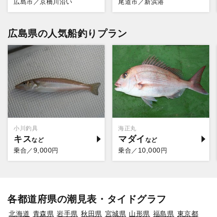
広島市／京橋川沿い
尾道市／新浜港
広島県の人気船釣りプラン
小川釣具
海正丸
キス
マダイ
9,000
10,000
乗合／
円
乗合／
円
各都道府県の潮見表・タイドグラフ
北海道
青森県
岩手県
秋田県
宮城県
山形県
福島県
東京都