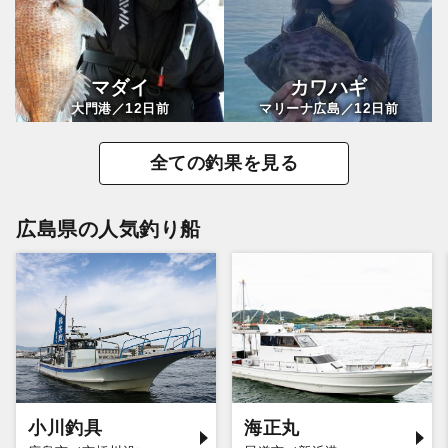
マダイ
カワハギ
12
12
大門港／
日前
マリーナ広島／
日前
全ての釣果を見る
広島県の人気釣り船
小川釣具
海正丸