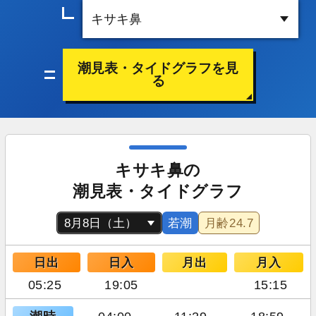
潮見表・タイドグラフを見
る
キサキ鼻の
潮見表・タイドグラフ
若潮
月齢
24.7
日出
日入
月出
月入
05:25
19:05
15:15