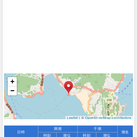
+
−
Leaflet
| ©
OpenStreetMap contributors
満潮
干潮
日時
潮名
時刻
潮位
時刻
潮位