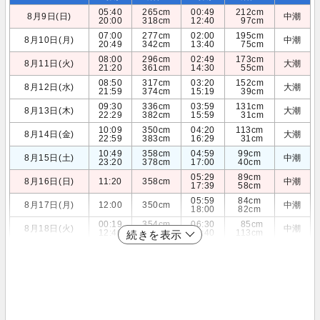
05:40
265cm
00:49
212cm
8月9日(日)
中潮
20:00
318cm
12:40
97cm
07:00
277cm
02:00
195cm
8月10日(月)
中潮
20:49
342cm
13:40
75cm
08:00
296cm
02:49
173cm
8月11日(火)
大潮
21:20
361cm
14:30
55cm
08:50
317cm
03:20
152cm
8月12日(水)
大潮
21:59
374cm
15:19
39cm
09:30
336cm
03:59
131cm
8月13日(木)
大潮
22:29
382cm
15:59
31cm
10:09
350cm
04:20
113cm
8月14日(金)
大潮
22:59
383cm
16:29
31cm
10:49
358cm
04:59
99cm
8月15日(土)
中潮
23:20
378cm
17:00
40cm
05:29
89cm
8月16日(日)
11:20
358cm
中潮
17:39
58cm
05:59
84cm
8月17日(月)
12:00
350cm
中潮
18:00
82cm
00:19
354cm
06:30
85cm
8月18日(火)
中潮
12:40
336cm
18:40
113cm
続きを表示