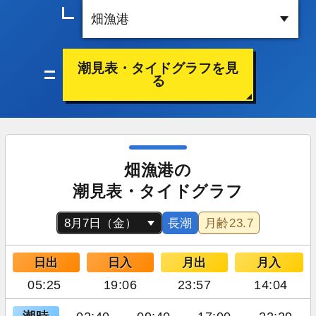
潮見表・タイドグラフを見
る
畑漁港の
潮見表・タイドグラフ
長潮
月齢
23.7
日出
日入
月出
月入
05:25
19:06
23:57
14:04