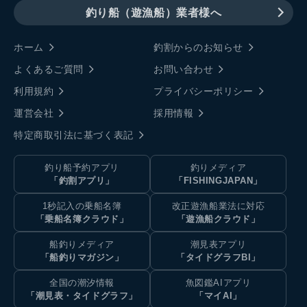
釣り船（遊漁船）業者様へ
ホーム
釣割からのお知らせ
よくあるご質問
お問い合わせ
利用規約
プライバシーポリシー
運営会社
採用情報
特定商取引法に基づく表記
釣り船予約アプリ
釣りメディア
「釣割アプリ」
「FISHINGJAPAN」
1秒記入の乗船名簿
改正遊漁船業法に対応
「乗船名簿クラウド」
「遊漁船クラウド」
船釣りメディア
潮見表アプリ
「船釣りマガジン」
「タイドグラフBI」
全国の潮汐情報
魚図鑑AIアプリ
「潮見表・タイドグラフ」
「マイAI」