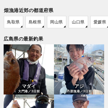
畑漁港近郊の都道府県
鳥取県
島根県
岡山県
山口県
愛媛県
広島県の最新釣果
マダイ
アジ
3
3
大門港／
日前
丹那漁港／
日前