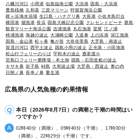
八幡川河口
小用港
似島臨海公園
大須港
因島・大浜港
豊島桟橋
久和喜
三原マリーン
狩留賀海浜公園
梶ヶ浜海水浴場
生口島・ハナグリ鼻
大長港
小佐木島灯台
横田港
畑漁港
長浜
因島大橋記念公園
クレセントビーチ
鹿島
観音マリーナ海浜公園
吉浦漁港
丸石漁港
室尾
江ノ浦
柿浦漁港
海越の波止
大浦崎公園
入道鼻
上の浜港
深江漁港
因島・金山港
松ヶ鼻
亀が首
大奈佐美島
大芝島・南波止
賀茂川河口
西宇土波止
因島小用の波止
正光港・小田漁港
松山行フェリーのりば
宇和木の波止
鹿老渡小
宮島口フェリー乗降場・本土側
因島・石田造船の波止
キサキ鼻
岩子島
峠島
大和波止場
大芝島・西波止
奥の内
日附ノ鼻
長串ノ鼻
重生港
広島県の人気魚種の釣果情報
本日（2026年8月7日）の満潮と干潮の時間はい
つですか？
02時40分（満潮）、09時40分（干潮）、17時00分
（満潮）、22時29分（干潮）です。