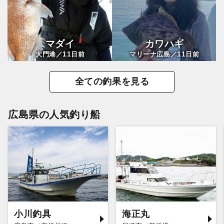
マダイ
カワハギ
11
11
大門港／
日前
マリーナ広島／
日前
全ての釣果を見る
広島県の人気釣り船
小川釣具
海正丸