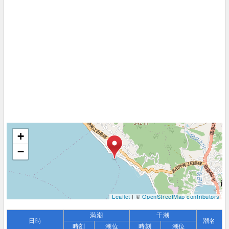
+
−
Leaflet
| ©
OpenStreetMap contributors
満潮
干潮
日時
潮名
時刻
潮位
時刻
潮位