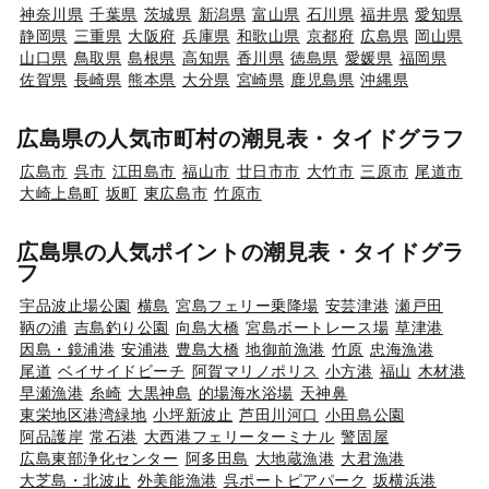
神奈川県
千葉県
茨城県
新潟県
富山県
石川県
福井県
愛知県
静岡県
三重県
大阪府
兵庫県
和歌山県
京都府
広島県
岡山県
山口県
鳥取県
島根県
高知県
香川県
徳島県
愛媛県
福岡県
佐賀県
長崎県
熊本県
大分県
宮崎県
鹿児島県
沖縄県
広島県の人気市町村の潮見表・タイドグラフ
広島市
呉市
江田島市
福山市
廿日市市
大竹市
三原市
尾道市
大崎上島町
坂町
東広島市
竹原市
広島県の人気ポイントの潮見表・タイドグラ
フ
宇品波止場公園
横島
宮島フェリー乗降場
安芸津港
瀬戸田
鞆の浦
吉島釣り公園
向島大橋
宮島ボートレース場
草津港
因島・鏡浦港
安浦港
豊島大橋
地御前漁港
竹原
忠海漁港
尾道
ベイサイドビーチ
阿賀マリノポリス
小方港
福山
木材港
早瀬漁港
糸崎
大黒神島
的場海水浴場
天神鼻
東栄地区港湾緑地
小坪新波止
芦田川河口
小田島公園
阿品護岸
常石港
大西港フェリーターミナル
警固屋
広島東部浄化センター
阿多田島
大地蔵漁港
大君漁港
大芝島・北波止
外美能漁港
呉ポートピアパーク
坂横浜港