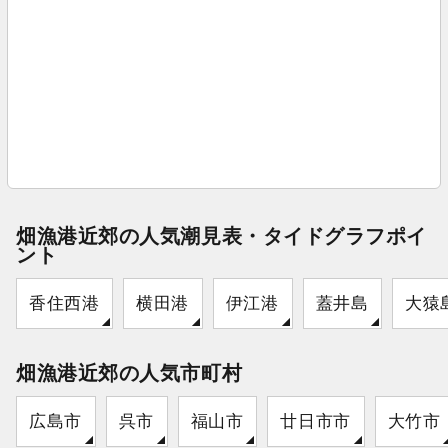
畑漁港近郊の人気潮見表・タイドグラフポイ
ント
香住西港
横田港
伊江港
蓋井島
大猿
畑漁港近郊の人気市町村
広島市
呉市
福山市
廿日市市
大竹市