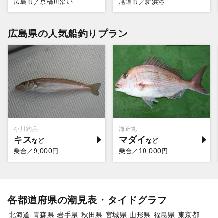
広島市／京橋川沿い
尾道市／新浜港
広島県の人気船釣りプラン
小川釣具
海正丸
キス
マダイ
9,000
10,000
乗合／
円
乗合／
円
各都道府県の潮見表・タイドグラフ
北海道
青森県
岩手県
秋田県
宮城県
山形県
福島県
東京都