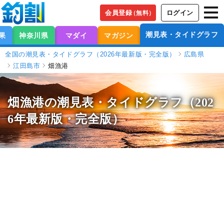
会員登録
ログイン
（無料）
潮見表・タイドグラフ
果
神奈川県
マダイ
マガジン
全国の潮見表・タイドグラフ（2026年最新版・完全版）
広島県
江田島市
畑漁港
畑漁港の潮見表
・タイドグラフ（202
6年最新版・完全版）