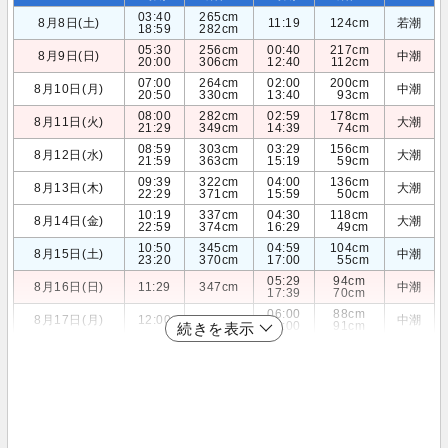
03:40
265cm
8月8日(土)
11:19
124cm
若潮
18:59
282cm
05:30
256cm
00:40
217cm
8月9日(日)
中潮
20:00
306cm
12:40
112cm
07:00
264cm
02:00
200cm
8月10日(月)
中潮
20:50
330cm
13:40
93cm
08:00
282cm
02:59
178cm
8月11日(火)
大潮
21:29
349cm
14:39
74cm
08:59
303cm
03:29
156cm
8月12日(水)
大潮
21:59
363cm
15:19
59cm
09:39
322cm
04:00
136cm
8月13日(木)
大潮
22:29
371cm
15:59
50cm
10:19
337cm
04:30
118cm
8月14日(金)
大潮
22:59
374cm
16:29
49cm
10:50
345cm
04:59
104cm
8月15日(土)
中潮
23:20
370cm
17:00
55cm
05:29
94cm
8月16日(日)
11:29
347cm
中潮
17:39
70cm
06:00
88cm
8月17日(月)
12:00
342cm
中潮
18:00
91cm
続きを表示