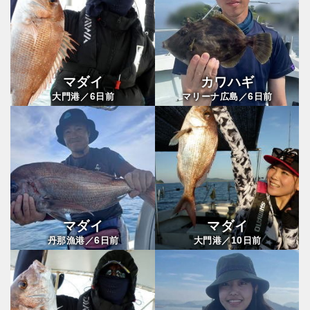
マダイ
カワハギ
6
6
大門港／
日前
マリーナ広島／
日前
マダイ
マダイ
6
10
丹那漁港／
日前
大門港／
日前