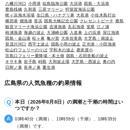
八幡川河口
小用港
似島臨海公園
大須港
因島・大浜港
豊島桟橋
久和喜
三原マリーン
狩留賀海浜公園
梶ヶ浜海水浴場
生口島・ハナグリ鼻
大長港
小佐木島灯台
横田港
畑漁港
長浜
因島大橋記念公園
クレセントビーチ
鹿島
観音マリーナ海浜公園
吉浦漁港
丸石漁港
室尾
江ノ浦
柿浦漁港
海越の波止
大浦崎公園
入道鼻
上の浜港
深江漁港
因島・金山港
松ヶ鼻
亀が首
大奈佐美島
大芝島・南波止
賀茂川河口
西宇土波止
因島小用の波止
正光港・小田漁港
松山行フェリーのりば
宇和木の波止
鹿老渡小
宮島口フェリー乗降場・本土側
因島・石田造船の波止
キサキ鼻
岩子島
峠島
大和波止場
大芝島・西波止
奥の内
日附ノ鼻
長串ノ鼻
重生港
広島県の人気魚種の釣果情報
本日（2026年8月8日）の満潮と干潮の時間はい
つですか？
03時40分（満潮）、10時59分（干潮）、18時39分
（満潮）です。