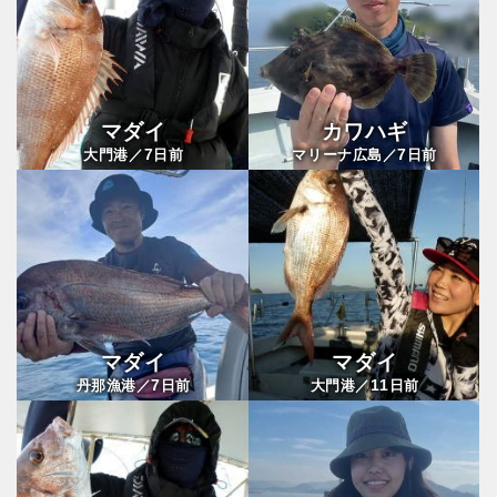
マダイ
カワハギ
7
7
大門港／
日前
マリーナ広島／
日前
マダイ
マダイ
7
11
丹那漁港／
日前
大門港／
日前