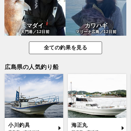
マダイ
カワハギ
12
12
大門港／
日前
マリーナ広島／
日前
全ての釣果を見る
広島県の人気釣り船
小川釣具
海正丸