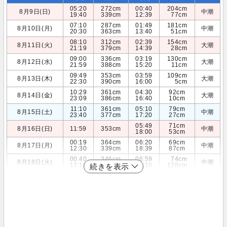
05:20
272cm
00:40
204cm
8月9日(日)
中潮
19:40
339cm
12:39
77cm
07:10
287cm
01:49
181cm
8月10日(月)
中潮
20:30
363cm
13:40
51cm
08:10
312cm
02:39
154cm
8月11日(火)
大潮
21:19
379cm
14:39
28cm
09:00
336cm
03:19
130cm
8月12日(水)
大潮
21:59
388cm
15:20
11cm
09:49
353cm
03:59
109cm
8月13日(木)
大潮
22:30
390cm
16:00
5cm
10:29
361cm
04:30
92cm
8月14日(金)
大潮
23:09
386cm
16:40
10cm
11:10
361cm
05:10
79cm
8月15日(土)
中潮
23:40
377cm
17:20
27cm
05:49
71cm
8月16日(日)
11:59
353cm
中潮
18:00
53cm
00:19
364cm
06:20
69cm
8月17日(月)
中潮
12:30
339cm
18:39
87cm
00:40
346cm
06:59
74cm
8月18日(火)
中潮
13:19
321cm
19:10
126cm
続きを表示