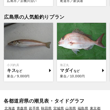
広島市／京橋川沿い
尾道市／新浜港
広島県の人気船釣りプラン
小川釣具
海正丸
キス
マダイ
9,000
10,000
乗合／
円
乗合／
円
各都道府県の潮見表・タイドグラフ
北海道
青森県
岩手県
秋田県
宮城県
山形県
福島県
東京都