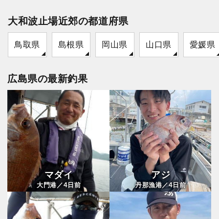
大和波止場近郊の都道府県
鳥取県
島根県
岡山県
山口県
愛媛県
広島県の最新釣果
マダイ
アジ
4
4
大門港／
日前
丹那漁港／
日前