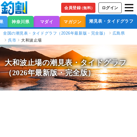
会員登録
ログイン
（無料）
潮見表・タイドグラフ
果
神奈川県
マダイ
マガジン
全国の潮見表・タイドグラフ（2026年最新版・完全版）
広島県
呉市
大和波止場
大和波止場の潮見表
・タイドグラフ
（2026年最新版・完全版）