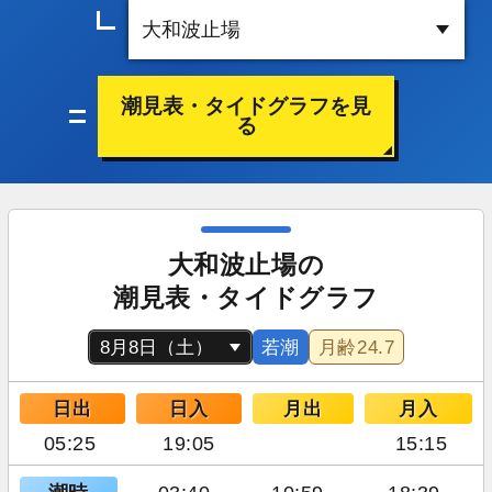
潮見表・タイドグラフを見
る
大和波止場の
潮見表・タイドグラフ
若潮
月齢
24.7
日出
日入
月出
月入
05:25
19:05
15:15