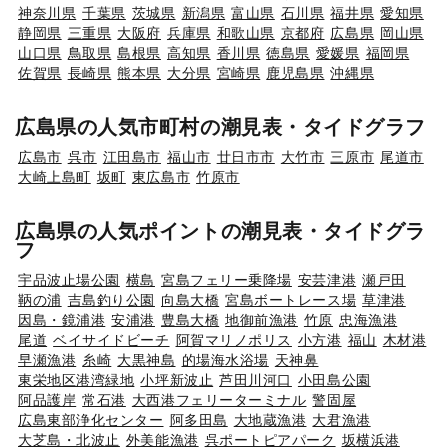
神奈川県
千葉県
茨城県
新潟県
富山県
石川県
福井県
愛知県
静岡県
三重県
大阪府
兵庫県
和歌山県
京都府
広島県
岡山県
山口県
鳥取県
島根県
高知県
香川県
徳島県
愛媛県
福岡県
佐賀県
長崎県
熊本県
大分県
宮崎県
鹿児島県
沖縄県
広島県の人気市町村の潮見表・タイドグラフ
広島市
呉市
江田島市
福山市
廿日市市
大竹市
三原市
尾道市
大崎上島町
坂町
東広島市
竹原市
広島県の人気ポイントの潮見表・タイドグラ
フ
宇品波止場公園
横島
宮島フェリー乗降場
安芸津港
瀬戸田
鞆の浦
吉島釣り公園
向島大橋
宮島ボートレース場
草津港
因島・鏡浦港
安浦港
豊島大橋
地御前漁港
竹原
忠海漁港
尾道
ベイサイドビーチ
阿賀マリノポリス
小方港
福山
木材港
早瀬漁港
糸崎
大黒神島
的場海水浴場
天神鼻
東栄地区港湾緑地
小坪新波止
芦田川河口
小田島公園
阿品護岸
常石港
大西港フェリーターミナル
警固屋
広島東部浄化センター
阿多田島
大地蔵漁港
大君漁港
大芝島・北波止
外美能漁港
呉ポートピアパーク
坂横浜港