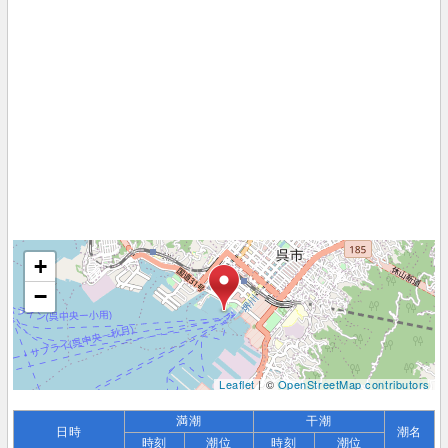
+
−
Leaflet
| ©
OpenStreetMap contributors
満潮
干潮
日時
潮名
時刻
潮位
時刻
潮位