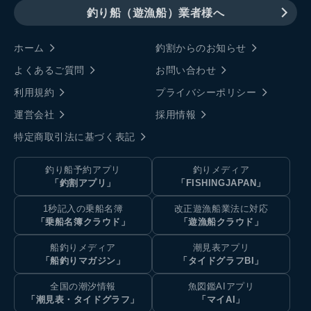
釣り船（遊漁船）業者様へ
ホーム
釣割からのお知らせ
よくあるご質問
お問い合わせ
利用規約
プライバシーポリシー
運営会社
採用情報
特定商取引法に基づく表記
釣り船予約アプリ
釣りメディア
「釣割アプリ」
「FISHINGJAPAN」
1秒記入の乗船名簿
改正遊漁船業法に対応
「乗船名簿クラウド」
「遊漁船クラウド」
船釣りメディア
潮見表アプリ
「船釣りマガジン」
「タイドグラフBI」
全国の潮汐情報
魚図鑑AIアプリ
「潮見表・タイドグラフ」
「マイAI」