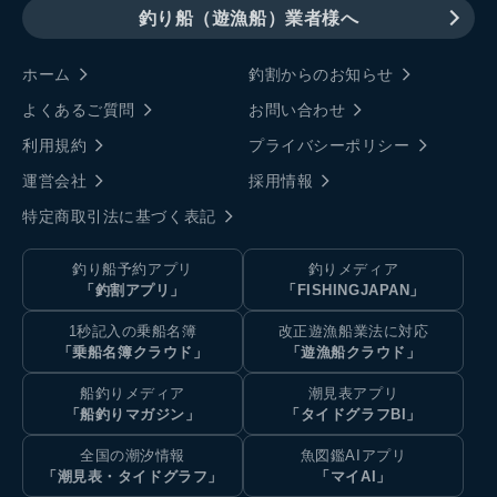
釣り船（遊漁船）業者様へ
ホーム
釣割からのお知らせ
よくあるご質問
お問い合わせ
利用規約
プライバシーポリシー
運営会社
採用情報
特定商取引法に基づく表記
釣り船予約アプリ
釣りメディア
「釣割アプリ」
「FISHINGJAPAN」
1秒記入の乗船名簿
改正遊漁船業法に対応
「乗船名簿クラウド」
「遊漁船クラウド」
船釣りメディア
潮見表アプリ
「船釣りマガジン」
「タイドグラフBI」
全国の潮汐情報
魚図鑑AIアプリ
「潮見表・タイドグラフ」
「マイAI」