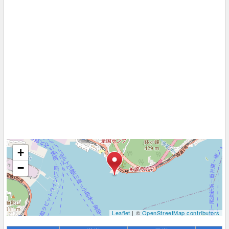
+
−
Leaflet
| ©
OpenStreetMap contributors