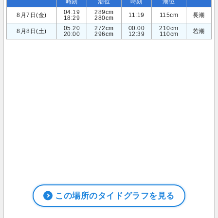
時刻
潮位
時刻
潮位
04:19
289cm
8月7日(金)
11:19
115cm
長潮
18:29
280cm
05:20
272cm
00:00
210cm
8月8日(土)
若潮
20:00
296cm
12:39
110cm
この場所のタイドグラフを見る