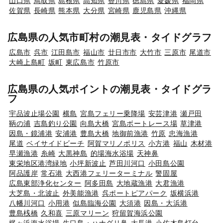
山口県
鳥取県
島根県
高知県
香川県
徳島県
愛媛県
福岡県
佐賀県
長崎県
熊本県
大分県
宮崎県
鹿児島県
沖縄県
広島県の人気市町村の潮見表・タイドグラフ
広島市
呉市
江田島市
福山市
廿日市市
大竹市
三原市
尾道市
大崎上島町
坂町
東広島市
竹原市
広島県の人気ポイントの潮見表・タイドグラ
フ
宇品波止場公園
横島
宮島フェリー乗降場
安芸津港
瀬戸田
鞆の浦
吉島釣り公園
向島大橋
宮島ボートレース場
草津港
因島・鏡浦港
安浦港
豊島大橋
地御前漁港
竹原
忠海漁港
尾道
ベイサイドビーチ
阿賀マリノポリス
小方港
福山
木材港
早瀬漁港
糸崎
大黒神島
的場海水浴場
天神鼻
東栄地区港湾緑地
小坪新波止
芦田川河口
小田島公園
阿品護岸
常石港
大西港フェリーターミナル
警固屋
広島東部浄化センター
阿多田島
大地蔵漁港
大君漁港
大芝島・北波止
外美能漁港
呉ポートピアパーク
坂横浜港
八幡川河口
小用港
似島臨海公園
大須港
因島・大浜港
豊島桟橋
久和喜
三原マリーン
狩留賀海浜公園