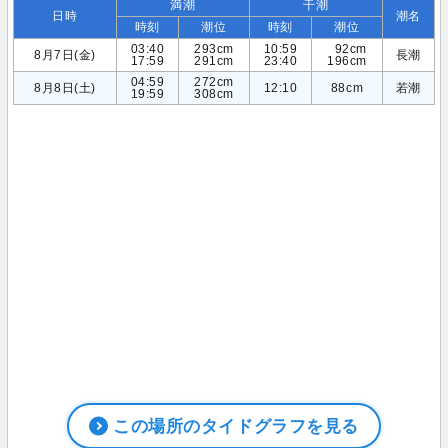
満潮
干潮
日時
潮名
時刻
潮位
時刻
潮位
03:40
293cm
10:59
92cm
8月7日(金)
長潮
17:59
291cm
23:40
196cm
04:59
272cm
8月8日(土)
12:10
88cm
若潮
19:59
308cm
この場所のタイドグラフを見る