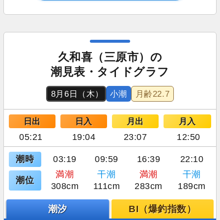
久和喜（三原市）の
潮見表・タイドグラフ
8月6日（木）
小潮
月齢
22.7
日出
日入
月出
月入
05:21
19:04
23:07
12:50
潮時
03:19
09:59
16:39
22:10
満潮
干潮
満潮
干潮
潮位
308cm
111cm
283cm
189cm
潮汐
BI（爆釣指数）