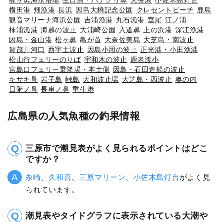
梶ヶ浜海水浴場
生口島・ハナグリ鼻
大長港
小佐木島灯台
横田港
畑漁港
長浜
因島大橋記念公園
クレセントビーチ
鹿島
観音マリーナ海浜公園
吉浦漁港
丸石漁港
室尾
江ノ浦
柿浦漁港
海越の波止
大浦崎公園
入道鼻
上の浜港
深江漁港
因島・金山港
松ヶ鼻
亀が首
大奈佐美島
大芝島・南波止
賀茂川河口
西宇土波止
因島小用の波止
正光港・小田漁港
松山行フェリーのりば
宇和木の波止
鹿老渡小
宮島口フェリー乗降場・本土側
因島・石田造船の波止
キサキ鼻
岩子島
峠島
大和波止場
大芝島・西波止
奥の内
日附ノ鼻
長串ノ鼻
重生港
広島県の人気魚種の釣果情報
三原市で潮見表がよく見られるポイントはどこ
ですか？
糸崎
、
久和喜
、
三原マリーン
、
小佐木島灯台
がよく見
られています。
潮見表やタイドグラフに表示されている大潮や