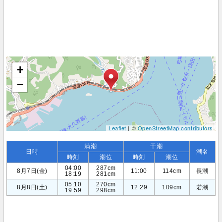
+
−
Leaflet
| ©
OpenStreetMap contributors
満潮
干潮
日時
潮名
時刻
潮位
時刻
潮位
04:00
287cm
8月7日(金)
11:00
114cm
長潮
18:19
281cm
05:10
270cm
8月8日(土)
12:29
109cm
若潮
19:59
298cm