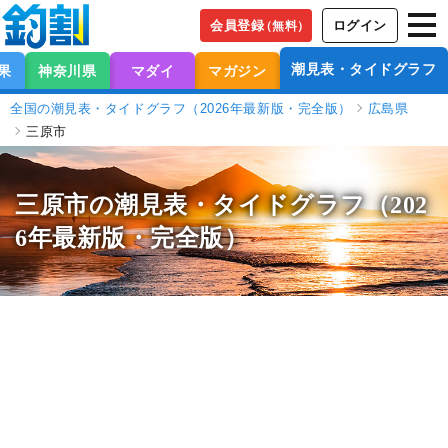
会員登録
ログイン
（無料）
潮見表・タイドグラフ
果
神奈川県
マダイ
マガジン
全国の潮見表・タイドグラフ（2026年最新版・完全版）
広島県
三原市
三原市の潮見表
・タイドグラフ（202
6年最新版・完全版）