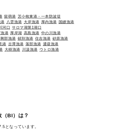
港
留萌港
苫小牧東港・一本防波堤
漁港
八雲漁港
大岸漁港
厚内漁港
国縫漁港
川河口
サロマ湖第1湖口
石漁港
厚岸湖
高島漁港
中の川漁港
興部漁港
頓別漁港
住吉漁港
砂原漁港
毛港
古潭漁港
落部漁港
濃昼漁港
港
大樹漁港
川汲漁港
ウトロ漁港
（BI）は？
7.5となっています。