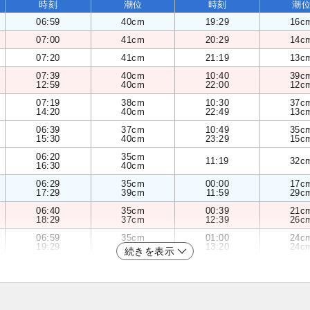
時刻
潮位
時刻
潮
06:59
40cm
19:29
16c
07:00
41cm
20:29
14c
07:20
41cm
21:19
13c
07:39
40cm
10:40
39c
12:59
40cm
22:00
12c
07:19
38cm
10:30
37c
14:20
40cm
22:49
13c
06:39
37cm
10:49
35c
15:30
40cm
23:29
15c
06:20
35cm
11:19
32c
16:30
40cm
06:29
35cm
00:00
17c
17:29
39cm
11:59
29c
06:40
35cm
00:39
21c
18:29
37cm
12:39
26c
06:59
35cm
01:00
24c
19:29
35cm
13:20
24c
続きを表示