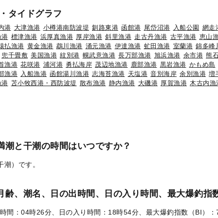
・タイドグラフ
内港
大津漁港
小樽港南防波堤
釧路東港
函館港
尾岱沼港
入船公園
網走
漁港
標津漁港
浜厚真漁港
厚岸漁港
斜里漁港
走古丹漁港
古平漁港
恵山
猿払漁港
黄金漁港
鵡川漁港
涌元漁港
伊達漁港
虻田漁港
室蘭港
錦多峰
兜千畳敷
美国漁港
紋別港
幌武意漁港
長万部漁港
旭浜漁港
余市港
熊
首漁港
花咲港
浦河港
勇払海岸
茂辺地漁港
鹿部漁港
黒岩漁港
かもめ島
部漁港
入船漁港
函館湯川漁港
志海苔漁港
天塩港
音別海岸
余別漁港
増
漁港
苫小牧西港・西防波堤
散布漁港
静内漁港
大磯港
厚賀漁港
木古内漁
の満潮と干潮の時間はいつですか？
（干潮）です。
）の月齢、潮名、日の出時間、日の入り時間、最大爆釣指数
時間：04時26分、日の入り時間：18時54分、最大爆釣指数（BI）：