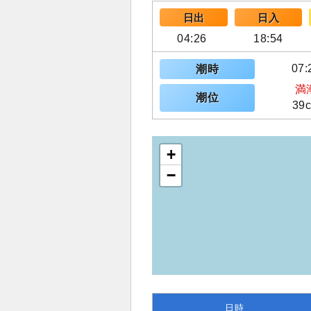
日出
日入
04:26
18:54
07:
潮時
満
潮位
39
+
−
日時