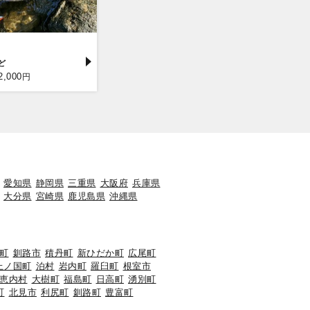
2,000
円
愛知県
静岡県
三重県
大阪府
兵庫県
大分県
宮崎県
鹿児島県
沖縄県
町
釧路市
積丹町
新ひだか町
広尾町
上ノ国町
泊村
岩内町
羅臼町
根室市
恵内村
大樹町
福島町
日高町
湧別町
町
北見市
利尻町
釧路町
豊富町