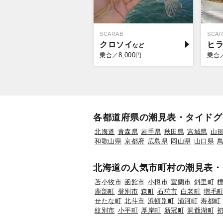
SCARAB
SCAR
クロソイ
ヒ
8,000
乗合／
円
乗合
各都道府県の潮見表・タイドグ
北海道
青森県
岩手県
秋田県
宮城県
山
和歌山県
京都府
広島県
岡山県
山口県
北海道の人気市町村の潮見表・
苫小牧市
函館市
小樽市
室蘭市
斜里町
鹿部町
登別市
森町
石狩市
白老町
増毛
せたな町
北斗市
浜頓別町
浦河町
寿都町
紋別市
小平町
厚岸町
新冠町
洞爺湖町