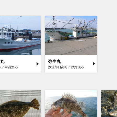
恵丸
弥生丸
市／常呂漁港
沙流郡日高町／厚賀漁港