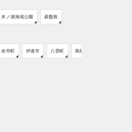
木ノ浦海域公園
碁盤島
余市町
伊達市
八雲町
島牧村
猿払村
留