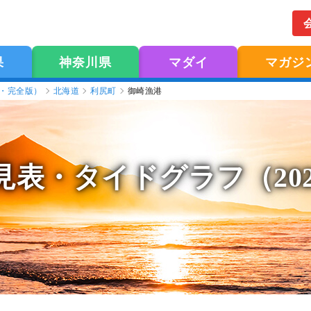
果
神奈川県
マダイ
マガジ
版・完全版）
北海道
利尻町
御崎漁港
見表
・タイドグラフ（20