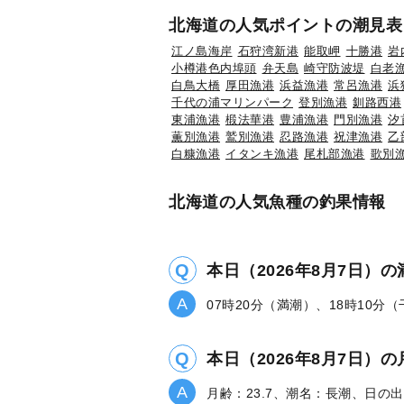
北海道の人気ポイントの潮見表
江ノ島海岸
石狩湾新港
能取岬
十勝港
岩
小樽港色内埠頭
弁天島
崎守防波堤
白老
白鳥大橋
厚田漁港
浜益漁港
常呂漁港
浜
千代の浦マリンパーク
登別漁港
釧路西港
東浦漁港
椴法華港
豊浦漁港
門別漁港
汐
薫別漁港
鷲別漁港
忍路漁港
祝津漁港
乙
白糠漁港
イタンキ漁港
尾札部漁港
歌別
北海道の人気魚種の釣果情報
本日（2026年8月7日）
07時20分（満潮）、18時10分
本日（2026年8月7日
月齢：23.7、潮名：長潮、日の出