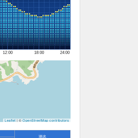
12:00
18:00
24:00
Leaflet
| ©
OpenStreetMap contributors
潮名