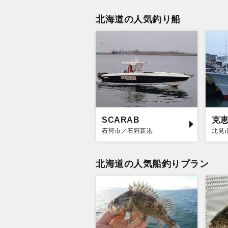
北海道の人気釣り船
SCARAB
克
石狩市／石狩新港
北見
北海道の人気船釣りプラン