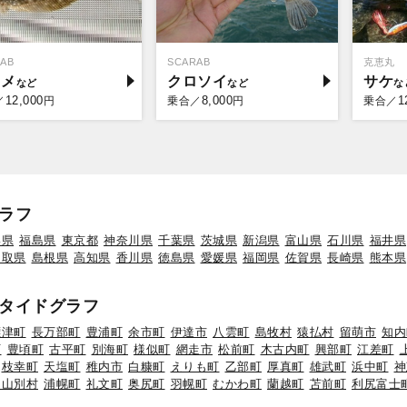
AB
SCARAB
克恵丸
ラメ
クロソイ
サケ
12,000
8,000
1
／
円
乗合／
円
乗合／
ラフ
形県
福島県
東京都
神奈川県
千葉県
茨城県
新潟県
富山県
石川県
福井県
鳥取県
島根県
高知県
香川県
徳島県
愛媛県
福岡県
佐賀県
長崎県
熊本県
タイドグラフ
標津町
長万部町
豊浦町
余市町
伊達市
八雲町
島牧村
猿払村
留萌市
知内
町
豊頃町
古平町
別海町
様似町
網走市
松前町
木古内町
興部町
江差町
枝幸町
天塩町
稚内市
白糠町
えりも町
乙部町
厚真町
雄武町
浜中町
神
初山別村
浦幌町
礼文町
奥尻町
羽幌町
むかわ町
蘭越町
苫前町
利尻富士