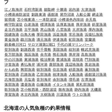
フ
江ノ島海岸
石狩湾新港
能取岬
十勝港
岩内港
大津漁港
小樽港南防波堤
釧路東港
函館港
尾岱沼港
入船公園
網走港
留萌港
苫小牧東港・一本防波堤
小樽港色内埠頭
弁天島
崎守防波堤
白老漁港
標津漁港
浜厚真漁港
厚岸漁港
斜里漁港
走古丹漁港
古平漁港
恵山漁港
八雲漁港
大岸漁港
厚内漁港
国縫漁港
白鳥大橋
厚田漁港
浜益漁港
常呂漁港
浜猿払漁港
黄金漁港
鵡川漁港
涌元漁港
伊達漁港
虻田漁港
室蘭港
錦多峰川河口
サロマ湖第1湖口
千代の浦マリンパーク
登別漁港
釧路西港
兜千畳敷
美国漁港
紋別港
幌武意漁港
長万部漁港
旭浜漁港
余市港
熊石漁港
厚岸湖
高島漁港
中の川漁港
東浦漁港
椴法華港
豊浦漁港
花咲港
門別漁港
汐首漁港
勇払海岸
浦河港
鹿部漁港
茂辺地漁港
黒岩漁港
かもめ島
興部漁港
頓別漁港
住吉漁港
砂原漁港
薫別漁港
鷲別漁港
忍路漁港
乙部漁港
祝津漁港
入船漁港
函館湯川漁港
志海苔漁港
天塩港
音別海岸
余別漁港
増毛港
古潭漁港
落部漁港
濃昼漁港
白糠漁港
イタンキ漁港
尾札部漁港
歌別漁港
苫小牧西港・西防波堤
散布漁港
静内漁港
大磯港
厚賀漁港
木古内漁港
大樹漁港
川汲漁港
ウトロ漁港
北海道の人気魚種の釣果情報