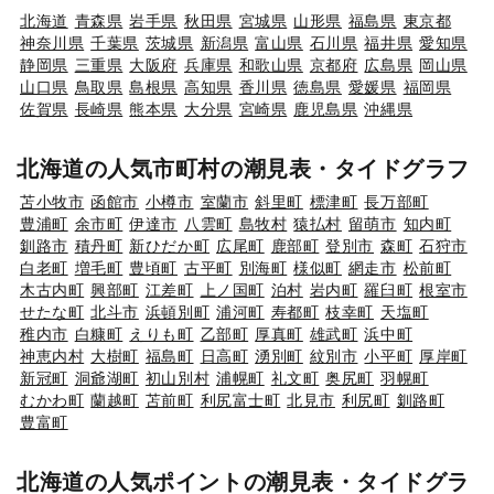
北海道
青森県
岩手県
秋田県
宮城県
山形県
福島県
東京都
神奈川県
千葉県
茨城県
新潟県
富山県
石川県
福井県
愛知県
静岡県
三重県
大阪府
兵庫県
和歌山県
京都府
広島県
岡山県
山口県
鳥取県
島根県
高知県
香川県
徳島県
愛媛県
福岡県
佐賀県
長崎県
熊本県
大分県
宮崎県
鹿児島県
沖縄県
北海道の人気市町村の潮見表・タイドグラフ
苫小牧市
函館市
小樽市
室蘭市
斜里町
標津町
長万部町
豊浦町
余市町
伊達市
八雲町
島牧村
猿払村
留萌市
知内町
釧路市
積丹町
新ひだか町
広尾町
鹿部町
登別市
森町
石狩市
白老町
増毛町
豊頃町
古平町
別海町
様似町
網走市
松前町
木古内町
興部町
江差町
上ノ国町
泊村
岩内町
羅臼町
根室市
せたな町
北斗市
浜頓別町
浦河町
寿都町
枝幸町
天塩町
稚内市
白糠町
えりも町
乙部町
厚真町
雄武町
浜中町
神恵内村
大樹町
福島町
日高町
湧別町
紋別市
小平町
厚岸町
新冠町
洞爺湖町
初山別村
浦幌町
礼文町
奥尻町
羽幌町
むかわ町
蘭越町
苫前町
利尻富士町
北見市
利尻町
釧路町
豊富町
北海道の人気ポイントの潮見表・タイドグラ