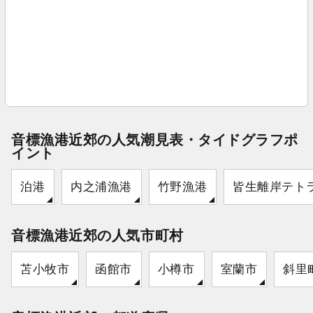
音標漁港近郊の人気潮見表・タイドグラフポ
イント
泊港
内之浦漁港
竹野漁港
皆生離岸テト
音標漁港近郊の人気市町村
苫小牧市
函館市
小樽市
室蘭市
斜里