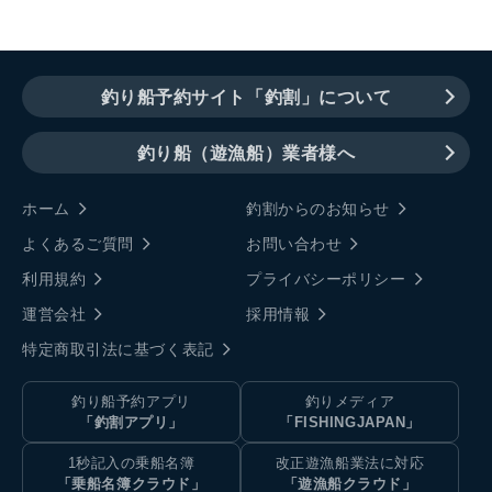
釣り船予約サイト「釣割」について
釣り船（遊漁船）業者様へ
ホーム
釣割からのお知らせ
よくあるご質問
お問い合わせ
利用規約
プライバシーポリシー
運営会社
採用情報
特定商取引法に基づく表記
釣り船予約アプリ
釣りメディア
「釣割アプリ」
「FISHINGJAPAN」
1秒記入の乗船名簿
改正遊漁船業法に対応
「乗船名簿クラウド」
「遊漁船クラウド」