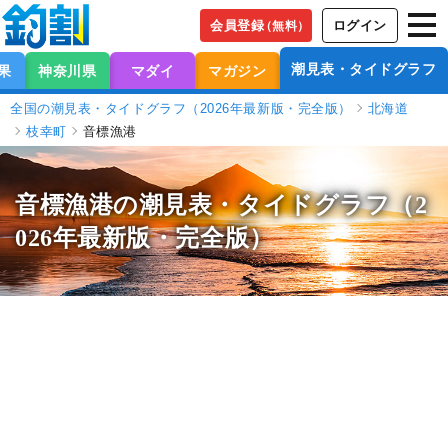
会員登録
ログイン
（無料）
潮見表・タイドグラフ
果
神奈川県
マダイ
マガジン
全国の潮見表・タイドグラフ（2026年最新版・完全版）
北海道
枝幸町
音標漁港
音標漁港の潮見表
・タイドグラフ（2
026年最新版・完全版）