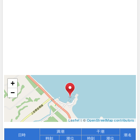
+
−
Leaflet
| ©
OpenStreetMap contributors
満潮
干潮
日時
潮名
時刻
潮位
時刻
潮位