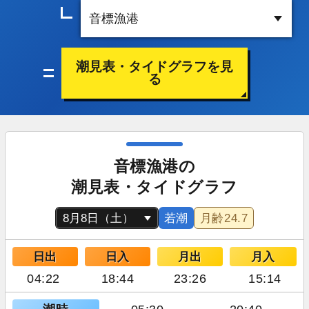
潮見表・タイドグラフを見
る
音標漁港の
潮見表・タイドグラフ
若潮
月齢
24.7
日出
日入
月出
月入
04:22
18:44
23:26
15:14