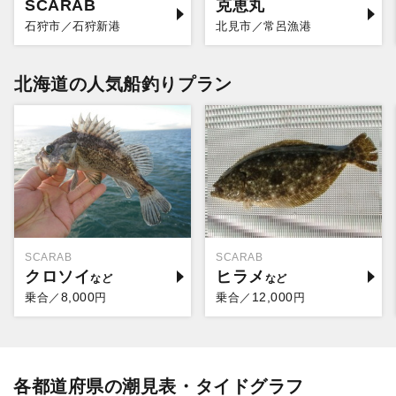
SCARAB
克恵丸
石狩市／石狩新港
北見市／常呂漁港
北海道の人気船釣りプラン
SCARAB
SCARAB
クロソイ
ヒラメ
8,000
12,000
乗合／
円
乗合／
円
各都道府県の潮見表・タイドグラフ