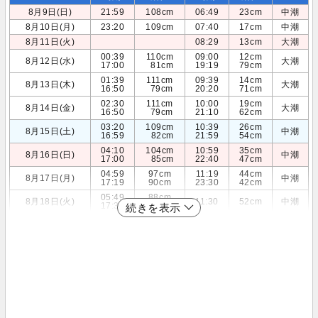
8月9日(日)
21:59
108cm
06:49
23cm
中潮
8月10日(月)
23:20
109cm
07:40
17cm
中潮
8月11日(火)
08:29
13cm
大潮
00:39
110cm
09:00
12cm
8月12日(水)
大潮
17:00
81cm
19:19
79cm
01:39
111cm
09:39
14cm
8月13日(木)
大潮
16:50
79cm
20:20
71cm
02:30
111cm
10:00
19cm
8月14日(金)
大潮
16:50
79cm
21:10
62cm
03:20
109cm
10:39
26cm
8月15日(土)
中潮
16:59
82cm
21:59
54cm
04:10
104cm
10:59
35cm
8月16日(日)
中潮
17:00
85cm
22:40
47cm
04:59
97cm
11:19
44cm
8月17日(月)
中潮
17:19
90cm
23:30
42cm
05:49
88cm
8月18日(火)
11:30
52cm
中潮
17:39
95cm
続きを表示