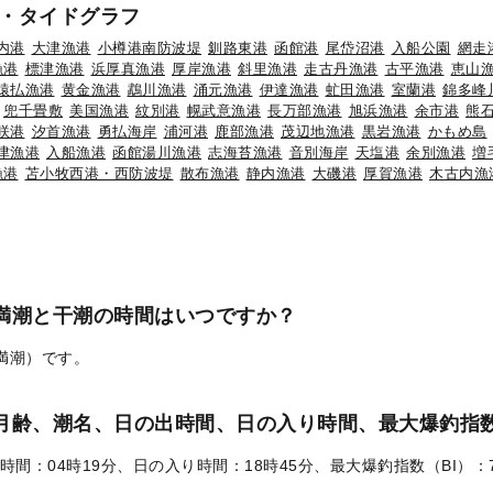
・タイドグラフ
内港
大津漁港
小樽港南防波堤
釧路東港
函館港
尾岱沼港
入船公園
網走
漁港
標津漁港
浜厚真漁港
厚岸漁港
斜里漁港
走古丹漁港
古平漁港
恵山
猿払漁港
黄金漁港
鵡川漁港
涌元漁港
伊達漁港
虻田漁港
室蘭港
錦多峰
兜千畳敷
美国漁港
紋別港
幌武意漁港
長万部漁港
旭浜漁港
余市港
熊
咲港
汐首漁港
勇払海岸
浦河港
鹿部漁港
茂辺地漁港
黒岩漁港
かもめ島
津漁港
入船漁港
函館湯川漁港
志海苔漁港
音別海岸
天塩港
余別漁港
増
漁港
苫小牧西港・西防波堤
散布漁港
静内漁港
大磯港
厚賀漁港
木古内漁
の満潮と干潮の時間はいつですか？
（満潮）です。
）の月齢、潮名、日の出時間、日の入り時間、最大爆釣指数
時間：04時19分、日の入り時間：18時45分、最大爆釣指数（BI）：