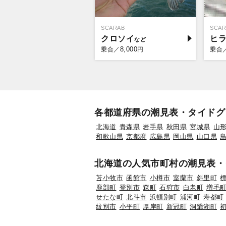
SCARAB
SCAR
クロソイ
ヒ
8,000
乗合／
円
乗合
各都道府県の潮見表・タイドグ
北海道
青森県
岩手県
秋田県
宮城県
山
和歌山県
京都府
広島県
岡山県
山口県
北海道の人気市町村の潮見表・
苫小牧市
函館市
小樽市
室蘭市
斜里町
鹿部町
登別市
森町
石狩市
白老町
増毛
せたな町
北斗市
浜頓別町
浦河町
寿都町
紋別市
小平町
厚岸町
新冠町
洞爺湖町