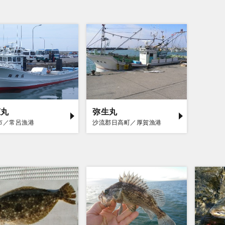
恵丸
弥生丸
市／常呂漁港
沙流郡日高町／厚賀漁港