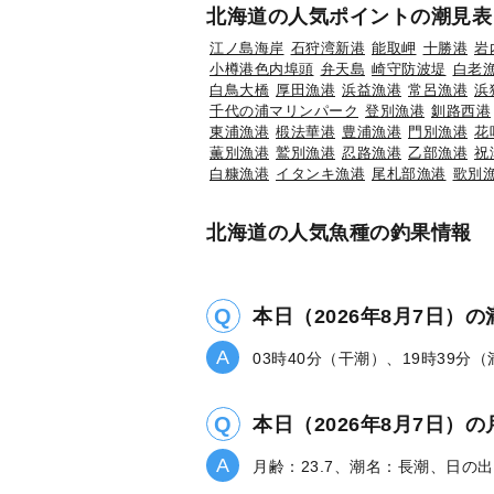
北海道の人気ポイントの潮見表
江ノ島海岸
石狩湾新港
能取岬
十勝港
岩
小樽港色内埠頭
弁天島
崎守防波堤
白老
白鳥大橋
厚田漁港
浜益漁港
常呂漁港
浜
千代の浦マリンパーク
登別漁港
釧路西港
東浦漁港
椴法華港
豊浦漁港
門別漁港
花
薫別漁港
鷲別漁港
忍路漁港
乙部漁港
祝
白糠漁港
イタンキ漁港
尾札部漁港
歌別
北海道の人気魚種の釣果情報
本日（2026年8月7日）
03時40分（干潮）、19時39分
本日（2026年8月7日
月齢：23.7、潮名：長潮、日の出