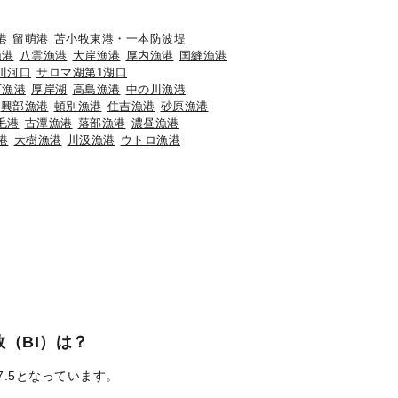
港
留萌港
苫小牧東港・一本防波堤
漁港
八雲漁港
大岸漁港
厚内漁港
国縫漁港
川河口
サロマ湖第1湖口
石漁港
厚岸湖
高島漁港
中の川漁港
興部漁港
頓別漁港
住吉漁港
砂原漁港
毛港
古潭漁港
落部漁港
濃昼漁港
港
大樹漁港
川汲漁港
ウトロ漁港
（BI）は？
7.5となっています。