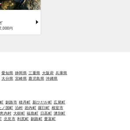
2,000
円
愛知県
静岡県
三重県
大阪府
兵庫県
大分県
宮崎県
鹿児島県
沖縄県
町
釧路市
積丹町
新ひだか町
広尾町
上ノ国町
泊村
岩内町
羅臼町
根室市
恵内村
大樹町
福島町
日高町
湧別町
町
北見市
利尻町
釧路町
豊富町