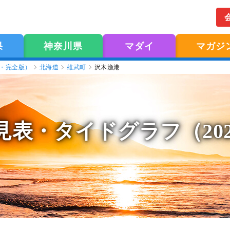
果
神奈川県
マダイ
マガジ
版・完全版）
北海道
雄武町
沢木漁港
見表
・タイドグラフ（20