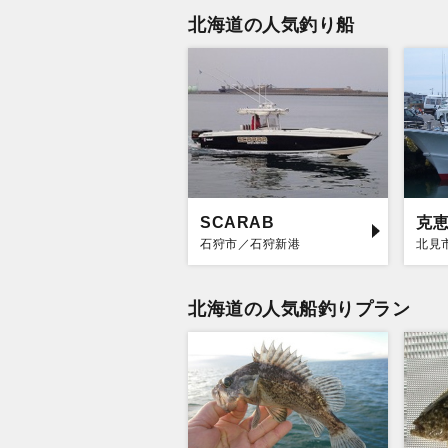
北海道の人気釣り船
SCARAB
克
石狩市／石狩新港
北見
北海道の人気船釣りプラン