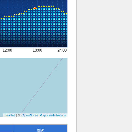
12:00
18:00
24:00
Leaflet
| ©
OpenStreetMap contributors
潮名