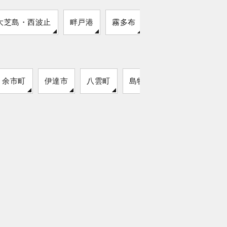
大芝島・西波止
畔戸港
霧多布
小田西港
余市町
伊達市
八雲町
島牧村
猿払村
留