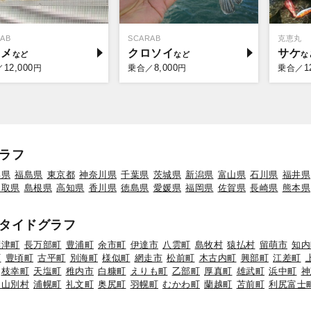
AB
SCARAB
克恵丸
ラメ
クロソイ
サケ
12,000
8,000
1
／
円
乗合／
円
乗合／
ラフ
形県
福島県
東京都
神奈川県
千葉県
茨城県
新潟県
富山県
石川県
福井県
鳥取県
島根県
高知県
香川県
徳島県
愛媛県
福岡県
佐賀県
長崎県
熊本県
タイドグラフ
標津町
長万部町
豊浦町
余市町
伊達市
八雲町
島牧村
猿払村
留萌市
知内
町
豊頃町
古平町
別海町
様似町
網走市
松前町
木古内町
興部町
江差町
枝幸町
天塩町
稚内市
白糠町
えりも町
乙部町
厚真町
雄武町
浜中町
神
初山別村
浦幌町
礼文町
奥尻町
羽幌町
むかわ町
蘭越町
苫前町
利尻富士