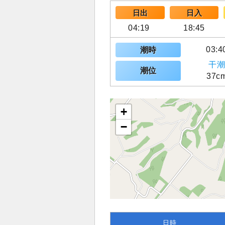
日出
日入
04:19
18:45
03:4
潮時
干潮
潮位
37c
+
−
日時