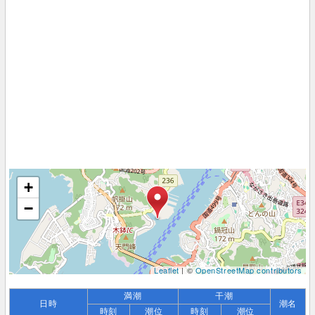
+
−
Leaflet
| ©
OpenStreetMap contributors
満潮
干潮
日時
潮名
時刻
潮位
時刻
潮位