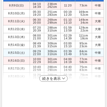
04:10
238cm
8月9日(日)
11:20
73cm
中潮
18:39
262cm
05:30
251cm
00:19
169cm
8月10日(月)
中潮
19:20
283cm
12:20
52cm
06:30
269cm
01:10
149cm
8月11日(火)
大潮
20:00
299cm
13:10
34cm
07:20
288cm
01:59
129cm
8月12日(水)
大潮
20:39
310cm
13:59
22cm
08:00
301cm
02:29
111cm
8月13日(木)
大潮
21:00
315cm
14:39
18cm
08:49
309cm
03:00
95cm
8月14日(金)
大潮
21:39
315cm
15:10
23cm
09:29
309cm
03:39
84cm
8月15日(土)
中潮
22:00
310cm
15:49
37cm
10:00
301cm
04:00
77cm
8月16日(日)
中潮
22:29
301cm
16:19
58cm
10:40
288cm
04:40
75cm
8月17日(月)
中潮
22:59
290cm
16:50
83cm
11:20
269cm
05:19
78cm
8月18日(火)
中潮
23:20
276cm
17:20
111cm
続きを表示