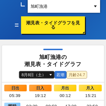
潮見表・タイドグラフを見
る
旭町漁港の
潮見表・タイドグラフ
若潮
月齢
24.7
日出
日入
月出
月入
05:39
19:12
00:12
15:21