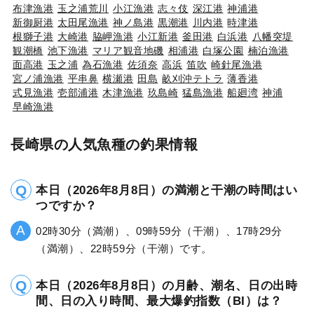
布津漁港
玉之浦荒川
小江漁港
志々伎
深江港
神浦港
新御厨港
太田尾漁港
神ノ島港
黒潮港
川内港
時津港
根獅子港
大崎港
脇岬漁港
小江新港
釜田港
白浜港
八幡突堤
観潮橋
池下漁港
マリア観音地磯
相浦港
白塚公園
楠泊漁港
面高港
玉之浦
為石漁港
佐須奈
高浜
笛吹
崎針尾漁港
宮ノ浦漁港
平串鼻
横瀬港
田島
畝刈沖テトラ
薄香港
式見漁港
壱部浦港
木津漁港
玖島崎
猛島漁港
船廻湾
神浦
早崎漁港
長崎県の人気魚種の釣果情報
本日（2026年8月8日）の満潮と干潮の時間はい
つですか？
02時30分（満潮）、09時59分（干潮）、17時29分
（満潮）、22時59分（干潮）です。
本日（2026年8月8日）の月齢、潮名、日の出時
間、日の入り時間、最大爆釣指数（BI）は？