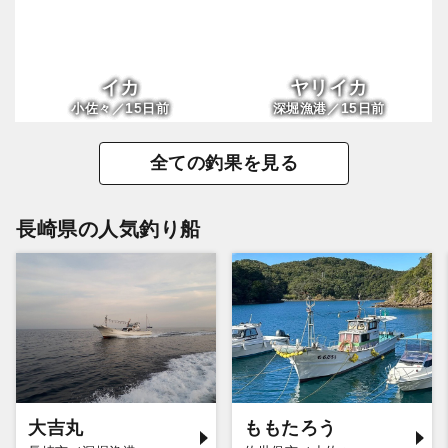
イカ
ヤリイカ
15
15
小佐々／
日前
深堀漁港／
日前
全ての釣果を見る
長崎県の人気釣り船
大吉丸
ももたろう