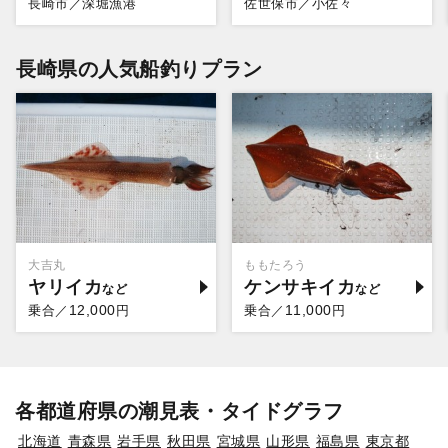
長崎市／深堀漁港
佐世保市／小佐々
長崎県の人気船釣りプラン
大吉丸
ももたろう
ヤリイカ
ケンサキイカ
12,000
11,000
乗合／
円
乗合／
円
各都道府県の潮見表・タイドグラフ
北海道
青森県
岩手県
秋田県
宮城県
山形県
福島県
東京都