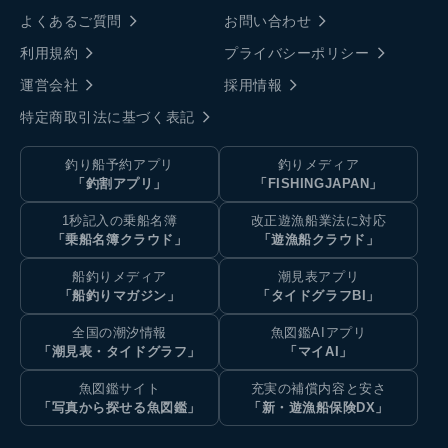
よくあるご質問
お問い合わせ
利用規約
プライバシーポリシー
運営会社
採用情報
特定商取引法に基づく表記
釣り船予約アプリ
釣りメディア
「釣割アプリ」
「FISHINGJAPAN」
1秒記入の乗船名簿
改正遊漁船業法に対応
「乗船名簿クラウド」
「遊漁船クラウド」
船釣りメディア
潮見表アプリ
「船釣りマガジン」
「タイドグラフBI」
全国の潮汐情報
魚図鑑AIアプリ
「潮見表・タイドグラフ」
「マイAI」
魚図鑑サイト
充実の補償内容と安さ
「写真から探せる魚図鑑」
「新・遊漁船保険DX」