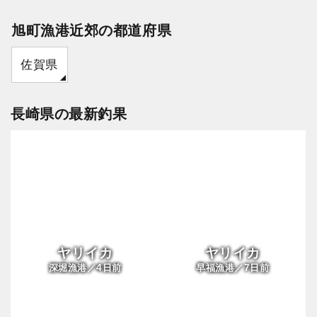
旭町漁港近郊の都道府県
佐賀県
長崎県の最新釣果
ヤリイカ
ヤリイカ
4
7
深堀漁港／
日前
早福漁港／
日前