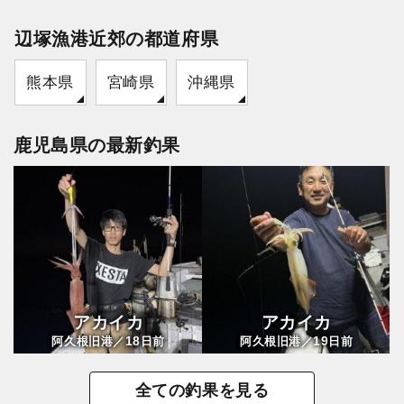
辺塚漁港近郊の都道府県
熊本県
宮崎県
沖縄県
鹿児島県の最新釣果
アカイカ
アカイカ
18
19
阿久根旧港／
日前
阿久根旧港／
日前
全ての釣果を見る