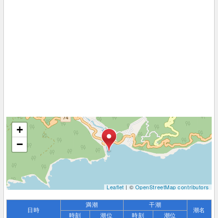
+
−
Leaflet
| ©
OpenStreetMap contributors
満潮
干潮
日時
潮名
時刻
潮位
時刻
潮位