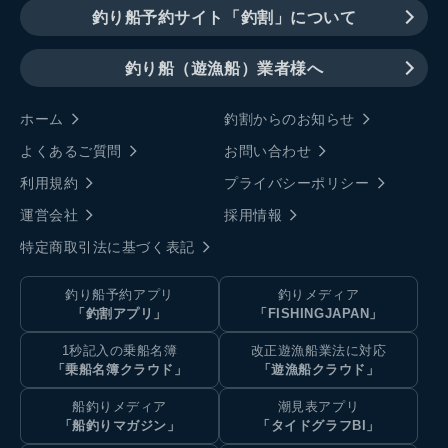
釣り船予約サイト「釣割」について
釣り船（遊漁船）業者様へ
ホーム
釣割からのお知らせ
よくあるご質問
お問い合わせ
利用規約
プライバシーポリシー
運営会社
採用情報
特定商取引法に基づく表記
釣り船予約アプリ
釣りメディア
「釣割アプリ」
「FISHINGJAPAN」
1秒記入の乗船名簿
改正遊漁船業法に対応
「乗船名簿クラウド」
「遊漁船クラウド」
船釣りメディア
潮見表アプリ
「船釣りマガジン」
「タイドグラフBI」