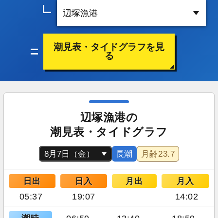
潮見表・タイドグラフを見
る
辺塚漁港の
潮見表・タイドグラフ
長潮
月齢
23.7
日出
日入
月出
月入
05:37
19:07
14:02