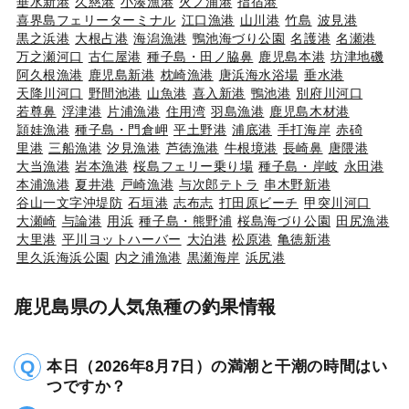
垂水新港
久慈港
小湊漁港
火ノ浦港
指宿港
喜界島フェリーターミナル
江口漁港
山川港
竹島
波見港
黒之浜港
大根占港
海潟漁港
鴨池海づり公園
名護港
名瀬港
万之瀬河口
古仁屋港
種子島・田ノ脇鼻
鹿児島本港
坊津地磯
阿久根漁港
鹿児島新港
枕崎漁港
唐浜海水浴場
垂水港
天降川河口
野間池港
山魚港
喜入新港
鴨池港
別府川河口
若尊鼻
浮津港
片浦漁港
住用湾
羽島漁港
鹿児島木材港
頴娃漁港
種子島・門倉岬
平土野港
浦底港
手打海岸
赤碕
里港
三船漁港
汐見漁港
芦徳漁港
牛根境港
長崎鼻
唐隈港
大当漁港
岩本漁港
桜島フェリー乗り場
種子島・岸岐
永田港
本浦漁港
夏井港
戸崎漁港
与次郎テトラ
串木野新港
谷山一文字沖堤防
石垣港
志布志
打田原ビーチ
甲突川河口
大瀬崎
与論港
用浜
種子島・熊野浦
桜島海づり公園
田尻漁港
大里港
平川ヨットハーバー
大泊港
松原港
亀徳新港
里久浜海浜公園
内之浦漁港
黒瀬海岸
浜尻港
鹿児島県の人気魚種の釣果情報
本日（2026年8月7日）の満潮と干潮の時間はい
つですか？