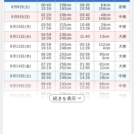
00:40
208cm
08:20
64cm
8月8日(土)
若潮
15:59
193cm
20:59
156cm
02:20
206cm
09:40
48cm
8月9日(日)
中潮
17:00
211cm
22:29
146cm
03:50
215cm
10:49
29cm
8月10日(月)
中潮
17:59
227cm
23:29
130cm
04:59
230cm
8月11日(火)
11:40
13cm
大潮
18:39
240cm
05:59
243cm
00:19
112cm
8月12日(水)
大潮
19:10
248cm
12:29
4cm
06:39
253cm
00:59
95cm
8月13日(木)
大潮
19:40
252cm
13:10
3cm
07:20
256cm
01:30
81cm
8月14日(金)
大潮
20:19
252cm
13:50
11cm
08:00
253cm
02:10
71cm
8月15日(土)
中潮
20:40
249cm
14:29
28cm
08:49
243cm
02:49
66cm
8月16日(日)
中潮
21:10
243cm
15:00
50cm
09:29
229cm
03:20
66cm
8月17日(月)
中潮
21:39
235cm
15:30
75cm
続きを表示