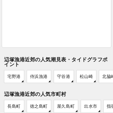
辺塚漁港近郊の人気潮見表・タイドグラフポ
イント
宅野港
侍浜漁港
守谷港
松山崎
北脇
辺塚漁港近郊の人気市町村
長島町
徳之島町
屋久島町
出水市
指