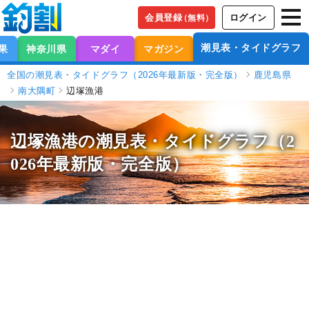
会員登録
ログイン
（無料）
潮見表・タイドグラフ
果
神奈川県
マダイ
マガジン
全国の潮見表・タイドグラフ（2026年最新版・完全版）
鹿児島県
南大隅町
辺塚漁港
辺塚漁港の潮見表
・タイドグラフ（2
026年最新版・完全版）