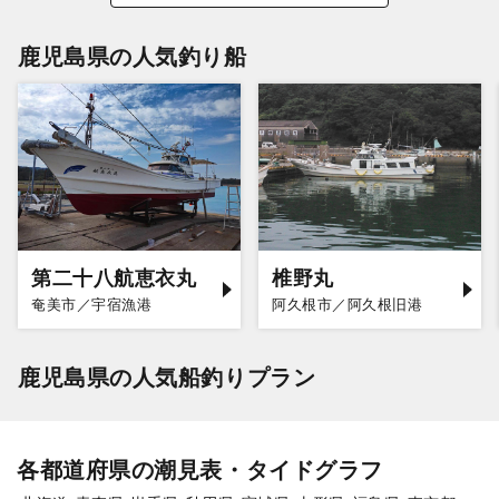
鹿児島県の人気釣り船
第二十八航恵衣丸
椎野丸
奄美市／宇宿漁港
阿久根市／阿久根旧港
鹿児島県の人気船釣りプラン
各都道府県の潮見表・タイドグラフ