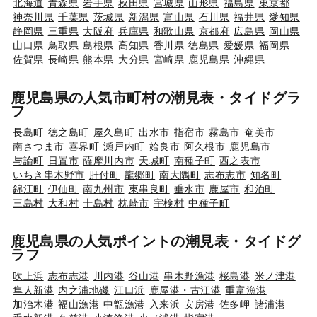
北海道
青森県
岩手県
秋田県
宮城県
山形県
福島県
東京都
神奈川県
千葉県
茨城県
新潟県
富山県
石川県
福井県
愛知県
静岡県
三重県
大阪府
兵庫県
和歌山県
京都府
広島県
岡山県
山口県
鳥取県
島根県
高知県
香川県
徳島県
愛媛県
福岡県
佐賀県
長崎県
熊本県
大分県
宮崎県
鹿児島県
沖縄県
鹿児島県の人気市町村の潮見表・タイドグラ
フ
長島町
徳之島町
屋久島町
出水市
指宿市
霧島市
奄美市
南さつま市
喜界町
瀬戸内町
姶良市
阿久根市
鹿児島市
与論町
日置市
薩摩川内市
天城町
南種子町
西之表市
いちき串木野市
肝付町
龍郷町
南大隅町
志布志市
知名町
錦江町
伊仙町
南九州市
東串良町
垂水市
鹿屋市
和泊町
三島村
大和村
十島村
枕崎市
宇検村
中種子町
鹿児島県の人気ポイントの潮見表・タイドグ
ラフ
吹上浜
志布志港
川内港
谷山港
串木野漁港
桜島港
米ノ津港
隼人新港
内之浦地磯
江口浜
鹿屋港・古江港
重富漁港
加治木港
福山漁港
中甑漁港
入来浜
安房港
佐多岬
諸浦港