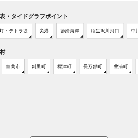
表・タイドグラフポイント
灯・テトラ堤
尖港
節婦海岸
稲生沢川河口
中
村
室蘭市
斜里町
標津町
長万部町
豊浦町