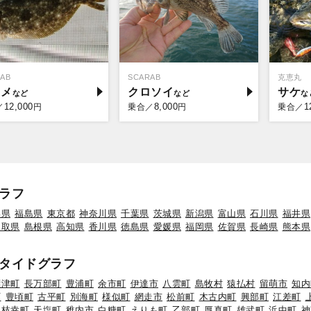
AB
SCARAB
克恵丸
ラメ
クロソイ
サケ
12,000
8,000
1
／
円
乗合／
円
乗合／
ラフ
形県
福島県
東京都
神奈川県
千葉県
茨城県
新潟県
富山県
石川県
福井県
鳥取県
島根県
高知県
香川県
徳島県
愛媛県
福岡県
佐賀県
長崎県
熊本県
タイドグラフ
標津町
長万部町
豊浦町
余市町
伊達市
八雲町
島牧村
猿払村
留萌市
知内
町
豊頃町
古平町
別海町
様似町
網走市
松前町
木古内町
興部町
江差町
枝幸町
天塩町
稚内市
白糠町
えりも町
乙部町
厚真町
雄武町
浜中町
神