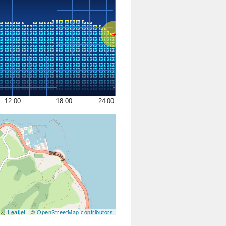
12:00
18:00
24:00
Leaflet
| ©
OpenStreetMap contributors