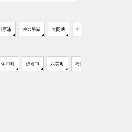
川原浦
沖の平瀬
大間磯
金剛崎
余市町
伊達市
八雲町
島牧村
猿払村
留