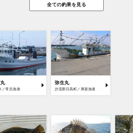
全ての釣果を見る
恵丸
弥生丸
市／常呂漁港
沙流郡日高町／厚賀漁港