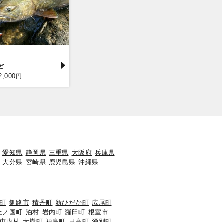
2,000
円
愛知県
静岡県
三重県
大阪府
兵庫県
大分県
宮崎県
鹿児島県
沖縄県
町
釧路市
積丹町
新ひだか町
広尾町
上ノ国町
泊村
岩内町
羅臼町
根室市
恵内村
大樹町
福島町
日高町
湧別町