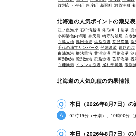
紋別市
小平町
厚岸町
新冠町
洞爺湖町
北海道の人気ポイントの潮見表
江ノ島海岸
石狩湾新港
能取岬
十勝港
岩
小樽港色内埠頭
弁天島
崎守防波堤
白老
白鳥大橋
厚田漁港
浜益漁港
常呂漁港
浜
千代の浦マリンパーク
登別漁港
釧路西港
東浦漁港
椴法華港
豊浦漁港
門別漁港
汐
薫別漁港
鷲別漁港
忍路漁港
乙部漁港
祝
白糠漁港
イタンキ漁港
尾札部漁港
歌別
北海道の人気魚種の釣果情報
本日（2026年8月7日）
02時19分（干潮）、10時00分
本日（2026年8月7日