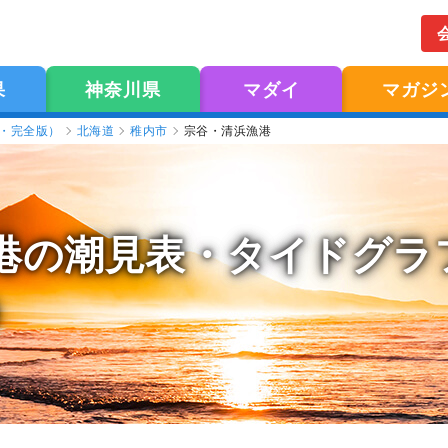
果
神奈川県
マダイ
マガジ
版・完全版）
北海道
稚内市
宗谷・清浜漁港
港の潮見表
・タイドグラフ
）