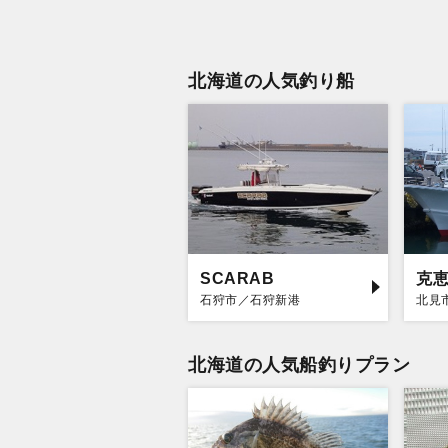
北海道の人気釣り船
SCARAB
克
石狩市／石狩新港
北見
北海道の人気船釣りプラン