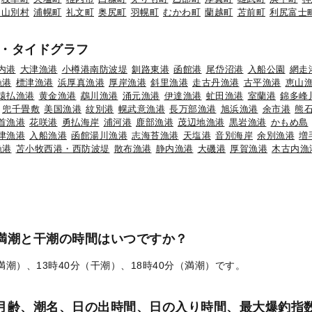
初山別村
浦幌町
礼文町
奥尻町
羽幌町
むかわ町
蘭越町
苫前町
利尻富士
・タイドグラフ
内港
大津漁港
小樽港南防波堤
釧路東港
函館港
尾岱沼港
入船公園
網走
漁港
標津漁港
浜厚真漁港
厚岸漁港
斜里漁港
走古丹漁港
古平漁港
恵山
猿払漁港
黄金漁港
鵡川漁港
涌元漁港
伊達漁港
虻田漁港
室蘭港
錦多峰
兜千畳敷
美国漁港
紋別港
幌武意漁港
長万部漁港
旭浜漁港
余市港
熊
首漁港
花咲港
勇払海岸
浦河港
鹿部漁港
茂辺地漁港
黒岩漁港
かもめ島
津漁港
入船漁港
函館湯川漁港
志海苔漁港
天塩港
音別海岸
余別漁港
増
漁港
苫小牧西港・西防波堤
散布漁港
静内漁港
大磯港
厚賀漁港
木古内漁
の満潮と干潮の時間はいつですか？
（満潮）、13時40分（干潮）、18時40分（満潮）です。
）の月齢、潮名、日の出時間、日の入り時間、最大爆釣指数