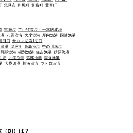
町
北見市
利尻町
釧路町
豊富町
港
留萌港
苫小牧東港・一本防波堤
漁港
八雲漁港
大岸漁港
厚内漁港
国縫漁港
川河口
サロマ湖第1湖口
石漁港
厚岸湖
高島漁港
中の川漁港
興部漁港
頓別漁港
住吉漁港
砂原漁港
毛港
古潭漁港
落部漁港
濃昼漁港
港
大樹漁港
川汲漁港
ウトロ漁港
（BI）は？