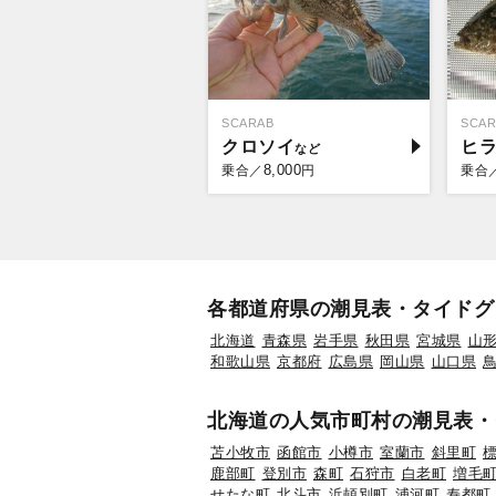
SCARAB
SCAR
クロソイ
ヒ
8,000
乗合／
円
乗合
各都道府県の潮見表・タイドグ
北海道
青森県
岩手県
秋田県
宮城県
山
和歌山県
京都府
広島県
岡山県
山口県
北海道の人気市町村の潮見表・
苫小牧市
函館市
小樽市
室蘭市
斜里町
鹿部町
登別市
森町
石狩市
白老町
増毛
せたな町
北斗市
浜頓別町
浦河町
寿都町