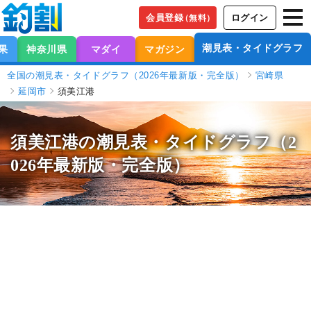
会員登録
ログイン
（無料）
潮見表・タイドグラフ
果
神奈川県
マダイ
マガジン
全国の潮見表・タイドグラフ（2026年最新版・完全版）
宮崎県
延岡市
須美江港
須美江港の潮見表
・タイドグラフ（2
026年最新版・完全版）