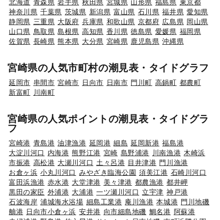
北海道
青森県
岩手県
秋田県
宮城県
山形県
福島県
東京都
神奈川県
千葉県
茨城県
新潟県
富山県
石川県
福井県
愛知県
静岡県
三重県
大阪府
兵庫県
和歌山県
京都府
広島県
岡山県
山口県
鳥取県
島根県
高知県
香川県
徳島県
愛媛県
福岡県
佐賀県
長崎県
熊本県
大分県
宮崎県
鹿児島県
沖縄県
宮崎県の人気市町村の潮見表・タイドグラフ
延岡市
串間市
宮崎市
日向市
日南市
門川町
高鍋町
都農町
新富町
川南町
宮崎県の人気ポイントの潮見表・タイドグラ
フ
宮崎港
青島港
油津漁港
延岡港
細島
延岡新港
福島港
大淀川河口
内海港
熊野江港
宮崎
島野浦港
川南漁港
木崎浜
市振港
高松港
大瀬川河口
土々呂港
目井津港
門川漁港
お倉ヶ浜
小丸川河口
みやざき臨海公園
須美江港
石崎川河口
富田浜漁港
赤水港
大堂津港
美々津港
都農漁港
都井岬
黒田の家臣
外浦港
大浦港
一ツ瀬川河口
立宇津
神戸港
石波海岸
浦城海水浴場
細島工業港
庵川漁港
本城港
門川地磯
舳港
日向市小倉ヶ浜
安井港
向市細島地磯
鯛名港
阿蘇港