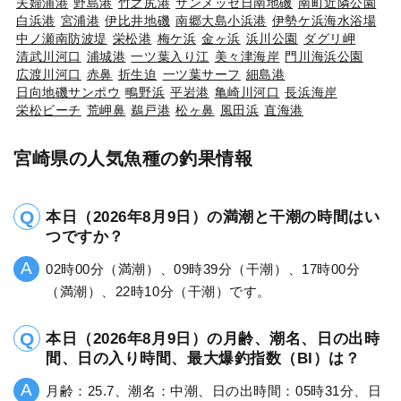
夫婦浦港
野島港
竹之尻港
サンメッセ日南地磯
南町近隣公園
白浜港
宮浦港
伊比井地磯
南郷大島小浜港
伊勢ケ浜海水浴場
中ノ瀬南防波堤
栄松港
梅ケ浜
金ヶ浜
浜川公園
ダグリ岬
清武川河口
浦城港
一ツ葉入り江
美々津海岸
門川海浜公園
広渡川河口
赤鼻
折生迫
一ツ葉サーフ
細島港
日向地磯サンポウ
鴫野浜
平岩港
亀崎川河口
長浜海岸
栄松ビーチ
荒岬鼻
鵜戸港
松ヶ鼻
風田浜
直海港
宮崎県の人気魚種の釣果情報
本日（2026年8月9日）の満潮と干潮の時間はい
つですか？
02時00分（満潮）、09時39分（干潮）、17時00分
（満潮）、22時10分（干潮）です。
本日（2026年8月9日）の月齢、潮名、日の出時
間、日の入り時間、最大爆釣指数（BI）は？
月齢：25.7、潮名：中潮、日の出時間：05時31分、日