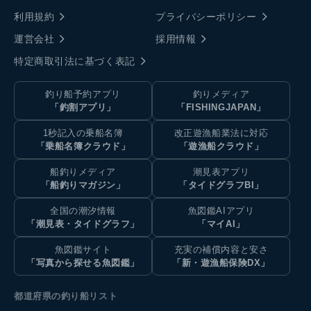
利用規約
プライバシーポリシー
運営会社
採用情報
特定商取引法に基づく表記
釣り船予約アプリ
釣りメディア
「釣割アプリ」
「FISHINGJAPAN」
1秒記入の乗船名簿
改正遊漁船業法に対応
「乗船名簿クラウド」
「遊漁船クラウド」
船釣りメディア
潮見表アプリ
「船釣りマガジン」
「タイドグラフBI」
全国の潮汐情報
魚図鑑AIアプリ
「潮見表・タイドグラフ」
「マイAI」
魚図鑑サイト
充実の補償内容と安さ
「写真から探せる魚図鑑」
「新・遊漁船保険DX」
都道府県の釣り船リスト