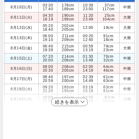
03:30
178cm
10:39
37cm
8月10日(月)
中潮
17:40
189cm
23:00
117cm
04:30
190cm
11:20
25cm
8月11日(火)
大潮
18:19
199cm
23:49
104cm
05:20
202cm
8月12日(水)
12:00
19cm
大潮
18:40
205cm
06:00
211cm
00:20
91cm
8月13日(木)
大潮
19:10
209cm
12:40
18cm
06:40
215cm
00:59
79cm
8月14日(金)
大潮
19:39
209cm
13:19
23cm
07:20
214cm
01:30
70cm
8月15日(土)
中潮
20:00
208cm
13:49
32cm
08:00
208cm
02:00
64cm
8月16日(日)
中潮
20:30
205cm
14:19
46cm
08:40
197cm
02:39
61cm
8月17日(月)
中潮
20:59
200cm
14:49
63cm
09:20
183cm
03:19
63cm
8月18日(火)
中潮
21:20
193cm
15:19
81cm
10:00
167cm
03:59
67cm
8月19日(水)
小潮
21:50
185cm
15:49
100cm
続きを表示