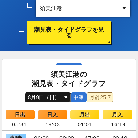
潮見表・タイドグラフを見
る
須美江港の
潮見表・タイドグラフ
中潮
月齢
25.7
日出
日入
月出
月入
05:31
19:03
01:01
16:19