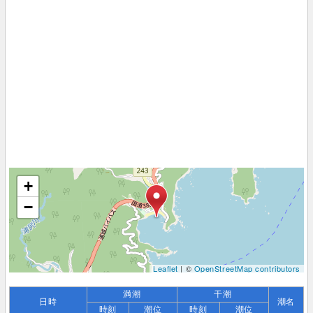
+
−
Leaflet
| ©
OpenStreetMap contributors
満潮
干潮
日時
潮名
時刻
潮位
時刻
潮位